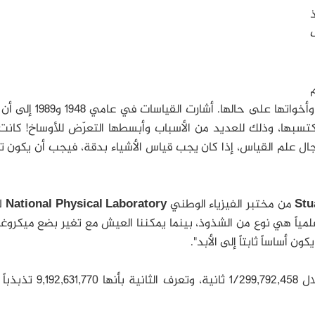
ذ
وأخواتها على حالها.
أشارت القياسات في عامي 1948
سبها، وذلك للعديد من الأسباب وأبسطها التعرّض للأوساخ!
كانت
ل علم القياس، إذا كان يجب قياس الأشياء بدقة، فيجب أن يكون ت
Stu
من مختبر الفيزياء الوطني
National Physical Laboratory
ل
علمياً هي نوع من الشذوذ، بينما يمكننا العيش مع تغير بضع ميكروغ
ساساً ثابتاً إلى الأبد".
يُعرف المتر بأنه المسافة التي يقطعها الضوء خلال 1/299,792,458 ثانية،