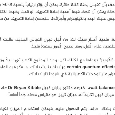
وبشكل مشابه، تتأثر الكتل الكبيرة أيضاً، 
الة يمكن أن نلحظ فيها أهمية إعادة التعريف، لو قمت بضبط الكتل
يس عليك البدء بالكيلوغرام وأجزائه)، ستحسن إعادة التعريف من م
، فلدينا أخبار سيئة لك.
من أجل قبول القياس الجديد، طلبت
M
ين على الأقل، وهنا تصبح الأمور معقدةً قليلاً.
"الأمبير" بربطها مع الكتلة، لكن، وجد المجتمع الكهربائي سبلاً م
certain quantum effect
مرتبطة بثابت بلانك.
ما فكر فيه العلم
غرام عبر الوحدات الكهربائية في شروط ثابت بلانك.
watt 
اخترعه دكتور برايان كيبل
Dr Bryan Kibble
يزان كيبل تكريماً له.
ميزان كيبل هو مقياس معقد جداً أساساً.
 بلانك، حالما يتم الحصول عليه، فيمكن استخدام الميزان لقيا