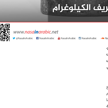
ف
ف
 عام 1889، صنعت 40