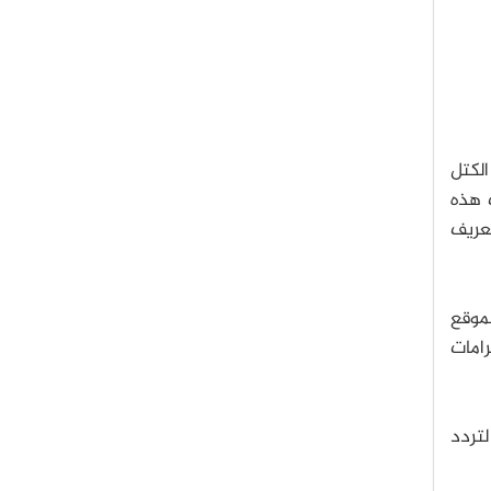
 و1989 إلى أن الكتل
 هذه
عريف
موقع
رامات
 وتعرف الثانية بأنها 9,192,631,770 تذبذباً لتردد