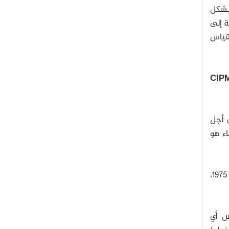
إذا كنت تهدف بأن تقيس بدقة كتلة طائرة، يمكن أن يؤثر ارتيابٌ بنسبة 0.01% بشكل
ة إلى
قياس
CIP
ن أجل
اء هو
عام 1975،
س أي