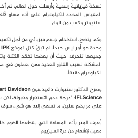
نسخةً فيزيائيةً رسميةً وأُرسلت حول العالم، ثم أُخ
المقياس المحدد للكيلوغرام على أنه مساوٍ لألف
سنتيمتر مكعب من الماء.
وكما يتضح، استخدام جسم فيزيائي من أجل تكميم
وحدة هو أمر ليس جيداً، لم تبقَ كتل نموذج
IPK
جميعها تنحرف، حيث أن بعضها تفقد الكتلة وتكت
المشكلة تسبب القلق للعديد ممن يعملون في مجا
الكيلوغرام دقيقاً.
وصرح الدكتور ستيوارت دافيدسون
art Davidson
IFLScience
: "درجة عدم الاستقرار مقبولة، لكن 
على مر بضع سنين، ما نسعى إليه هو شيء سوف يكون أ
معين لإشعاعٍ من ذرة السيزيوم.