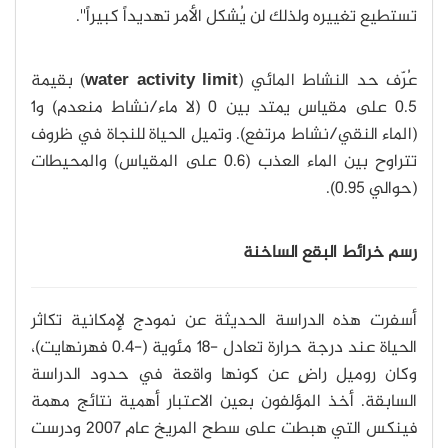
تستطيع تغييره ولذلك لن يُشكل الأمر تهديداً كبيراً''.
عُرّف حد النشاط المائي (
water activity limit
) بقيمة
0.5 على مقياس يمتد بين 0 (لا ماء/نشاط منعدم) و1
(الماء النقي/نشاط مرتفع). وتميل الحياة للنجاة في ظروف
تتراوح بين الماء العذب (0.6 على المقياس) والمحيطات
(حوالي 0.95).
رسم خرائط البقع الساخنة
أسفرت هذه الدراسة الحديثة عن نمودج لإمكانية تكاثر
الحياة عند درجة حرارة تعادل -18 مئوية (-0.4 فهرنهايت)،
وكان روميل راضٍ عن كونها واقعة في حدود الدراسة
السابقة. أخذ المؤلفون بعين الاعتبار أهمية نتائج مهمة
فينكس التي هبطت على سطح المريخ عام 2007 ودرست