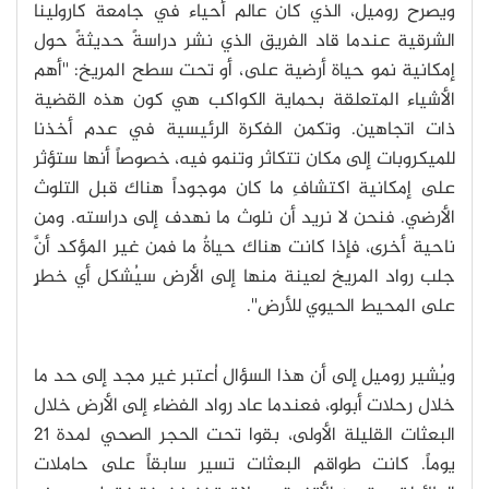
ويصرح روميل، الذي كان عالم أحياء في جامعة كارولينا
الشرقية عندما قاد الفريق الذي نشر دراسةً حديثةً حول
إمكانية نمو حياة أرضية على، أو تحت سطح المريخ: ''أهم
الأشياء المتعلقة بحماية الكواكب هي كون هذه القضية
ذات اتجاهين. وتكمن الفكرة الرئيسية في عدم أخذنا
للميكروبات إلى مكان تتكاثر وتنمو فيه، خصوصاً أنها ستؤثر
على إمكانية اكتشافِ ما كان موجوداً هناك قبل التلوث
الأرضي. فنحن لا نريد أن نلوث ما نهدف إلى دراسته. ومن
ناحية أخرى، فإذا كانت هناك حياةٌ ما فمن غير المؤكد أنَّ
جلب رواد المريخ لعينة منها إلى الأرض سيُشكل أي خطرٍ
على المحيط الحيوي للأرض''.
ويُشير روميل إلى أن هذا السؤال اُعتبر غير مجد إلى حد ما
خلال رحلات أبولو، فعندما عاد رواد الفضاء إلى الأرض خلال
البعثات القليلة الأولى، بقوا تحت الحجر الصحي لمدة 21
يوماً. كانت طواقم البعثات تسير سابقاً على حاملات