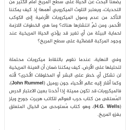
يضعنا البحث عن الحياة على سطح المريخ أمام الكثير من
التحديات، ويعتبر التلوث الميكروبي أهمها؛ إذ كيف يمكننا
التأكد من عدم وصول الميكروبات الأرضية إلى الكوكب
الأحمر، ومن ثمَّ انتشارها هناك؟ وما هي الخطوات اللازمة
لحماية البيئة من أي تغير قد يؤْذي الحياة المريخية عند
وجود المركبة الفضائية على سطح المريخ؟
وفي النهاية، عندما نقوم بالتقاط ميكروبات محتملة
لتحليلها على الأرض، كيف يمكننا ضمان أن العينة المريخية
لن تشكل أي خطر على البشر أو المخلوقات الأخرى؟ لأنه
وكما أشار إليه عالم الأحياء جون روميل (
John Rummel
)،
فالميكروبات قد تكون مميتة إذا أخدنا بعين الاعتبار الدرس
المُستقى من كتاب حرب العوالم للكاتب هربرت جورج ويلز
(
H.G. Wells
)، وهو كتاب مُستوحى من الخيال المتعلق
بغزو المريخ.