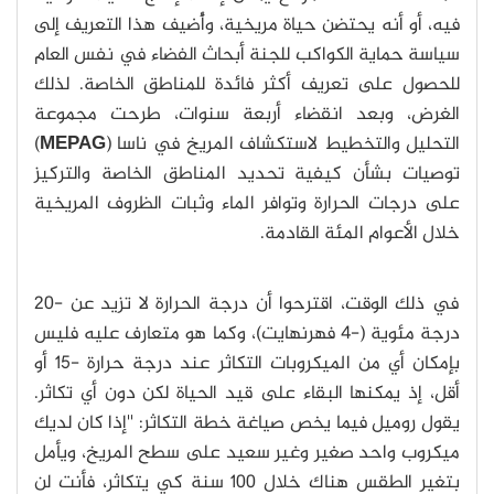
فيه، أو أنه يحتضن حياة مريخية، وأُضيف هذا التعريف إلى
سياسة حماية الكواكب للجنة أبحاث الفضاء في نفس العام
للحصول على تعريف أكثر فائدة للمناطق الخاصة. لذلك
الغرض، وبعد انقضاء أربعة سنوات، طرحت مجموعة
التحليل والتخطيط لاستكشاف المريخ في ناسا (
MEPAG
)
توصيات بشأن كيفية تحديد المناطق الخاصة والتركيز
على درجات الحرارة وتوافر الماء وثبات الظروف المريخية
خلال الأعوام المئة القادمة.
في ذلك الوقت، اقترحوا أن درجة الحرارة لا تزيد عن -20
درجة مئوية (-4 فهرنهايت)، وكما هو متعارف عليه فليس
بإمكان أي من الميكروبات التكاثر عند درجة حرارة -15 أو
أقل، إذ يمكنها البقاء على قيد الحياة لكن دون أي تكاثر.
يقول روميل فيما يخص صياغة خطة التكاثر: ''إذا كان لديك
ميكروب واحد صغير وغير سعيد على سطح المريخ، ويأمل
بتغير الطقس هناك خلال 100 سنة كي يتكاثر، فأنت لن