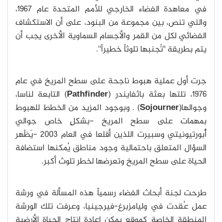
في معاهدة الفضاء الخارجي للأمم المتحدة عام 1967،
والتي تنص، بين مجموعة من البنود، على أن الاستكشاف
الفضائي لكل من القمر والأجسام السماوية الأخرى يجب أن
يتم بطريقة "تُجنبها تلوثاً خطيراً''.
جرت أول عملية هبوط ناجحة على سطح المريخ في عام
1976، تلتها بعثة باثفايندر (
Pathfinder
) التابعة لناسا،
وجوالها(
Sojourner
) . وبوجود المزيد من الخطط للهبوط
بمهمات على سطح المريخ -بشكلٍ خاص جوالي
أُبورتيونيتي وسبيرت اللذين أقلعا في العام 2003 -يَظْهر
السؤال المتعلق باحتمالية وجود مناطق يُمكنها استضافة
الحياة على سطح المريخ وتعرضها لخطر تلوث أكبر.
طرحت لجنة أبحاث الفضاء رسمياً هذه المسألة في ورشة
عمل عُقدت في وليامزبرغ-فيرجينيا، وعرفت تلك الورشة
المنطقة الخاصة كموقع يمكن إعادة إنتاج الحياة الأرضية