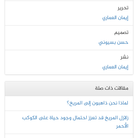
تحرير
إيمان العماري
تصميم
حسن بسيوني
نشر
إيمان العماري
مقالات ذات صلة
ﻟﻤﺎﺫﺍ ﻧﺤﻦ ﺫﺍﻫﺒﻮﻥ ﺇﻟﻰ ﺍﻟﻤﺮﻳﺦ؟
زلازل المريخ قد تعزز احتمال وجود حياة على الكوكب
الأحمر