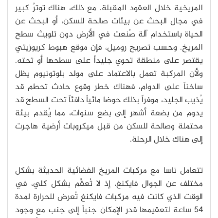
المريخية خلال العقود المقبلة. مع ذلك، هناك توترٌ كبير
في مجال البحث عن بيئات صالحة للسكن، أو البحث عن
الحياة باستخدام آلة صُنعت في الأرض دون تلويث سطح
المريخ. وحسب تصريح روميل، فإن موقع هبوط كريوزيتي
يقتصر على منطقة تحوي جليداً على سطحها أو تحته.
ولأن المركبة تعمل بالاعتماد على مولد بلوتونيوم يظل
ساخناً على الدوام، فهناك خطر وقوع حادث تحطم قد
يُذيب الجليد، موفراً بذلك حوضا مائياً دافئاً تحت السطح قد
يدوم من بضعة أشهر إلى بضع سنوات، مما يُقدم بيئة
محتملة وصالحة للسكن من قبل ميكروبات أرضية هاجرت
إلى هناك خلال الرحلة.
تتعامل ناسا مع مركبات المريخ الفضائية الحديثة بشكل
مختلف عن الجوال فايكنغ، إذ لا تُعقَّم بشكل كلي، في
الوقت الذي كانت فيه مركبات فايكنغ تُعرض للحرارة لمدة
54 ساعة لتعقيمها قدر الإمكان جنباً إلى جنب مع وجود