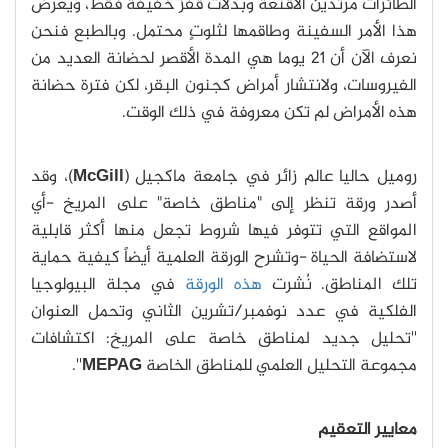
الطائرات مرتدين الأقنعة وبدلات قفز خفيفة فقط، ويعرض
هذا الأمر السفينة وطاقمها لثلوتٍ محتمل. وبالطبع فنحن
نعرف الآن أن 21 يوما هي المدة الأقصر لحضانة العديد من
الفيروسات، ولانتشار أمراض كجنون البقر، لكن فترة حضانة
هذه الأمراض لم تكن معروفة في ذلك الوقت.
روميل حاليا عالم زائر في جامعة ماكجيل (
McGill
)، وقد
أصدر ورقة تنظر إلى "مناطق خاصة" على المريخ -أي
المواقع التي تتوفر فيها شروط تجعل منها أكثر قابلية
لاستضافة الحياة -وتشرح الورقة العلمية أيضاً كيفية حماية
تلك المناطق. نُشرت
هذه الورقة
في مجلة البيولوجيا
الفلكية في عدد نوفمبر/تشرين الثاني وتحمل العنوان
''تحليل جديد لمناطق خاصة على المريخ: اكتشافات
مجموعة التحليل العلمي للمناطق الخاصة
MEPAG
''.
معايير التعقيم