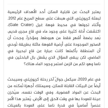
يعتبر البحث عن قابلية السكن أحد الأهداف الرئيسية
لبعثة كريوزيتي، التي هبطت على سطح المريخ عام 2012.
وأثناء تجولها في محيط فوهة غيل (Gale Crater)،
اكتشفت أدلة كثيرة على وجود ماء في قاع مجرى قديم،
بَعد بضعةَ أشهرٍ فقط من هبوطها. ومؤخراً، وجدت أن
الصخور الموجودة على أرضية الفوهة مائلة بطريقة تُوحي
أن المنطقة بأكملها كانت عبارة عن قاعٍ لبحيرة في
الماضي، لكن يبقى السؤال الذي يشغل بال الباحثين في
ناسا وهو: لكم من الزمن استمر وجود الماء هناك؟
في عام 2020، سيكمل جوالٌ آخر رحلة كريوزيتي، وسيبحث
أيضاً عن البيئات القابلة للسكن، وسيمتلك أجهزة تُمكنه من
البحث عن المواد العضوية. وفي الوقت نفسه، سيُخزن
عينة للعودة بها في وقت لاحق إلى الأرض. يُعتبر هذا الأمر
عنصراً أساسياً في قدرة ناسا على العودة بالعينات