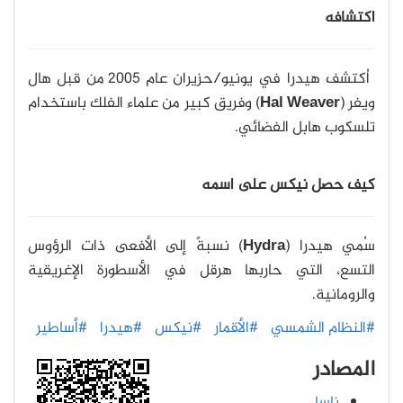
اكتشافه
اُكتشف هيدرا في يونيو/حزيران عام 2005 من قبل هال
ويفر (
Hal Weaver
) وفريق كبير من علماء الفلك باستخدام
تلسكوب هابل الفضائي.
كيف حصل نيكس على اسمه
سُمي هيدرا (
Hydra
) نسبةً إلى الأفعى ذات الرؤوس
التسع، التي حاربها هرقل في الأسطورة الإغريقية
والرومانية.
#النظام الشمسي
#الأقمار
#نيكس
#هيدرا
#أساطير
المصادر
ناسا