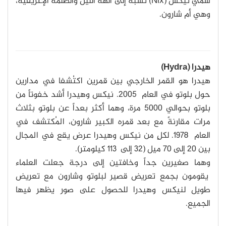
سُمي نيكس (Nix) نسبةً إلى آلهة الليل والظلمة الإغريقية،
وهي أم شارون.
هيدرا (Hydra)
هيدرا هو القمر الخارجي بين قمرين اكتُشفا في مدارين
حول بلوتو في العام 2005. نيكس وهيدرا أشد خفوتاً من
بلوتو بحوالي 5000 مرة، وهما أكثر بعداً عن بلوتو بثلاث
مرات مقارنةً مع بعد قمره الكبير شارون، المُكتشف في
العام 1978. لكلٍ من نيكس وهيدرا عرض يقع في المجال
بين 20 إلى 70 ميل (32 إلى 113 كيلومتر).
وهما صغيرين جداً وخافتين إلى درجة جعلت العلماء
يقومون بجمع تعريض قصير لبلوتو وشارون مع تعريض
طويل لنيكس وهيدرا للحصول على صور يظهر فيها
الجميع.