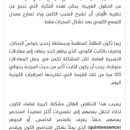
من الحقول الغريبة. يمكن لهذه الفكرة، التي تنبع من
نظرية الأوتار، أن تشرح السبب الكامن وراء تسارع معدل
التوسع الكوني بعد تشكل المجرات فقط.
ربما تُكَوّن الطاقةُ المظلمةُ وببساطة إحدى خواصِّ الزمكان،
وتعرف بالثابت الكوني، الذي يظهر كحد يضاف إلى معادلات
النسبية العامة، لكن المشكلة تكمن في جعل المعادلات
متوازنة، يجب أن يكون الثابت أكبر من حيث المرتبة بحوالي
120 مرة من تلك القيمة التي تقترحها المراقبات الكونية
اليوم.
يسبب هذا التناقض الهائل مشكلة كبيرة لعلماء الكون،
لذلك انتقل بعضهم إلى تفسيرات أكثر تعقيداً، استحضر
بعضهم حقلاً يعرف بالعنصر الخامس، أو الجوهر
(
quintessence
) الذي يملأ بشكلٍ افتراضي الكون ويقدم