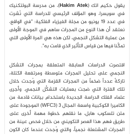
يقول حكيم اتك (
Hakim Atek
)، من مدرسة البولتكنيك
في سويسرا، وهو المؤلف الرئيسي للدراسة التي نُشرت
في عدد 19 يونيو من مجلة الفيزياء الفلكية: "في الواقع،
نعتقد أن هذا النوع من المجرات ساهم في الموجة الأولى
من عملية التشكل النجمي، لكن هذه هي المرة الأولى التي
تمكَّنا فيها من قياس التأثير الذي قامت به".
اقتصرت الدراسات السابقة المتعلقة بمجرات التشكل
النجمي على تحليل المجرات متوسطة ومرتفعة الكتلة،
تاركةً عدداً ضخماً من المجرات القزمة التي وُجدت خلال
تلك الفترة التي ضجت بعمليات التشكُّل النجمي. وأجرى
علماء الفلك الدراسة الجديدة باستخدام بيانات قادمة من
الكاميرا الكوكبية واسعة المجال 3 (WFC3) الموجودة على
متن تلسكوب هابل، ما نقلهم خطوة مهمة أخرى على
طريق فهم هذا العصر التكويني من خلال فحص عينة من
المجرات المشتعلة نجمياً، والتي وُجدت عندما كان الكون