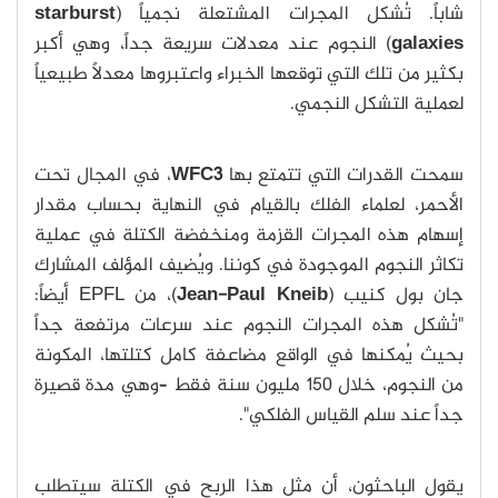
شاباً. تُشكل المجرات المشتعلة نجمياً (
starburst
galaxies
) النجوم عند معدلات سريعة جداً، وهي أكبر
بكثير من تلك التي توقعها الخبراء واعتبروها معدلاً طبيعياً
لعملية التشكل النجمي.
سمحت القدرات التي تتمتع بها
WFC3
، في المجال تحت
الأحمر، لعلماء الفلك بالقيام في النهاية بحساب مقدار
إسهام هذه المجرات القزمة ومنخفضة الكتلة في عملية
تكاثر النجوم الموجودة في كوننا. ويُضيف المؤلف المشارك
جان بول كنيب (
Jean-Paul Kneib
)، من EPFL أيضاً:
"تُشكل هذه المجرات النجوم عند سرعات مرتفعة جداً
بحيث يُمكنها في الواقع مضاعفة كامل كتلتها، المكونة
من النجوم، خلال 150 مليون سنة فقط –وهي مدة قصيرة
جداً عند سلم القياس الفلكي".
يقول الباحثون، أن مثل هذا الربح في الكتلة سيتطلب