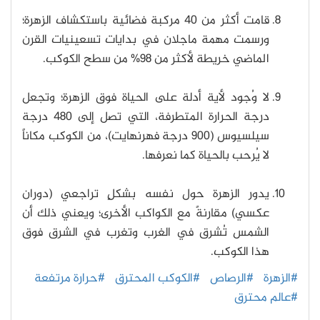
قامت أكثر من 40 مركبة فضائية باستكشاف الزهرة؛
ورسمت مهمة ماجلان في بدايات تسعينيات القرن
الماضي خريطة لأكثر من 98% من سطح الكوكب.
لا وُجود لأية أدلة على الحياة فوق الزهرة؛ وتجعل
درجة الحرارة المتطرفة، التي تصل إلى 480 درجة
سيلسيوس (900 درجة فهرنهايت)، من الكوكب مكاناً
لا يُرحب بالحياة كما نعرفها.
يدور الزهرة حول نفسه بشكلٍ تراجعي (دوران
عكسي) مقارنةً مع الكواكب الأخرى؛ ويعني ذلك أن
الشمس تُشرق في الغرب وتغرب في الشرق فوق
هذا الكوكب.
#الزهرة
#الرصاص
#الكوكب المحترق
#حرارة مرتفعة
#عالم محترق