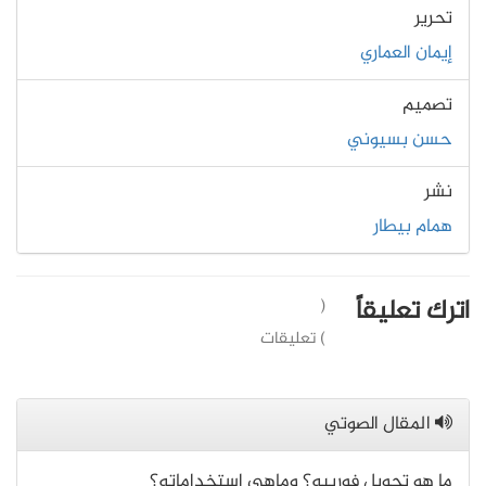
تحرير
إيمان العماري
تصميم
حسن بسيوني
نشر
همام بيطار
اترك تعليقاً
(
) تعليقات
المقال الصوتي
ما هو تحويل فورييه؟ وماهي استخداماته؟