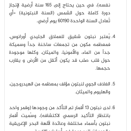
نفسه)، في حين يحتاج إلى 165 سنة أرضية لإنجاز
دورة كاملة حول الشمس (السنة النبتونية) –أي
تُعادل السنة الواحدة 60190 يوم أرضي.
يُعتبر نبتون شقيق للعملاق الجليدي أورانوس،
فمعظمه مكون من تجمعات ساخنة جداً وسميكة
جداً من الماء، والأمونيا، والميثان، وكلها موجودة
حول قلب صلب قد يكون أثقل من الأرض و يقارب
حجمها.
الغلاف الجوي لنبتون مؤلف بمعظمه من الهيدروجين،
والهليوم والميثان.
لدى نبتون 13 أقمار تم التأكد من وجودها (وقمر واحد
بانتظار التأكيد الرسمي لاكتشافه)، وسُميت أقمار
نبتون بأسماء مختلفة وعائدة لآلهة البحر الإغريقية