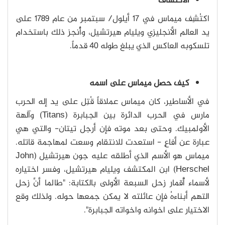
الاكتشاف
اكتُشِف ميماس في 17 أيلول/ سبتمبر من عام 1789 على
يد العالم الأنجليزي ويليام هيرتشيل، وأُنجز ذلك باستخدام
تلسكوبه العاكس الذي يبلغ طوله 40 قدماً.
كيف حصل ميماس على اسمه
في الأساطير، كان ميماس عملاقاً قُتِل على يد إله الحرب
مارس في الحرب الدائرة بين الجبابرة (Titans) وآلهة
الأولمبيك. وحتى بعد موته فإن أرجل تيتان- والتي هي
عبارة عن أفاعٍ - استعدت للانتقام وسعت لمهاجمة قاتله.
ميماس هو الأسم الذي أطلقه عليه جون هيرتشيل (John
Herschel) ابن المكتشف ويليام هيرتشيل، وفسر اختياره
لأسماء أٌقمار زحل السبعة الأولى بالكتابة: "طالما أنَّ زحل
التهم أبناءهُ فإن عائلته لا يمكن جمعها حوله. ولذلك وقع
الاختيار على اخوانه واخواته الجبابرة".