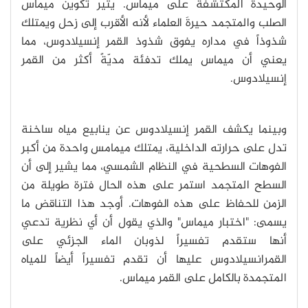
الوحيدة المُكتشفة على ميماس. يُثير تكوين ميماس
الصلب والمتجمد حيرةَ العلماء لأنه الأقرب إلى زحل ويمتلك
شذوذاً في مداره يفوق شذوذ القمر إنسيلادوس، مما
يعني أن ميماس يملك تدفئة مديّةً أكثر من القمر
إنسيلادوس.
وبينما يكشف القمر إنسيلادوس عن ينابيع مياه ساخنة
تدل على حرارته الداخلية، يمتلك ميمامس واحدة من أكبر
الفوهات السطحية في النظام الشمسي، مما يشير إلى أن
السطح المتجمد استمر على هذه الحال فترة طويلة من
الزمن للحفاظ على هذه الفوهات. أوجد هذا التناقض ما
يسمى: "اختبار ميماس" والذي يقول أن أي نظرية تدعي
أنها ستقدم تفسيراً لذوبان الماء الجزئي على
القمرانسيلادوس عليها أن تقدم تفسيراً أيضاً للمياه
المتجمدة بالكامل على القمر ميماس.