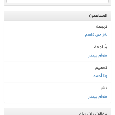
المساهمون
ترجمة
خزامى قاسم
مُراجعة
همام بيطار
تصميم
رنا أحمد
نشر
همام بيطار
مقالات ذات صلة