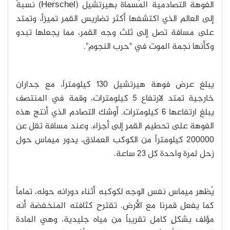
الفوهة التصادمية المُسماة بهيرتشيل (Herschel) نسبةً
إلى العالم الذي اكتشفها أكثر تضاريس القمر تميزاً، وتمتد
على مسافة تصل إلى ثلث وجه القمر، مما يجعلها تبدو
وكأنها نجمة الموت في "حرب النجوم".
يبلغ عرض فوهة هيرتشيل 130 كيلومتراَ، مع جداران
خارجية تمتد لارتفاع 5 كيلومترات، وقمة في المنتصف
يبلغ ارتفاعها 6 كيلومترات. أوشك التصادم الذي أنتج هذه
الفوهة على تحطيم القمر إلى أجزاء. وعند مسافة تقل عن
200000 كيلومتراً من الكوكب العملاق، يدور ميماس حول
زحل لمرة واحدة كل 23 ساعة.
يُظهر ميماس نفس الوجه لكوكبه أثناء دورانه حوله، تماماً
كما يفعل قمرنا مع الأرض. تقترح كثافته المنخفضة أنه
مؤلف بشكلٍ كامل تقريباً من مياه جليدية، وهي المادة