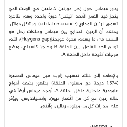
يدور ميماس حول زحل دورتين كاملتين في الوقت الذي
يُنجز فيه القمر الأبعد "تيثس" دورةً واحدة وهي ظاهرة
تُسمى الرنين المداري (orbital resonance). وبشكلٍ مماثل،
يُعتقد أن الرنين المداري بين ميماس وحلقات زحل هو
السبب في ما يسمى فجوة هويجنز(Huygens gap)، التي
ترسم الحد الفاصل بين الحلقة B وحاجز كاسيني، وبضع
موجات كثيفة داخل الحلقة A.
بالإضافة إلى ذلك، تتسبب زاوية ميل ميماس الصغيرة
(1.574 درجة مع مستوى الحلقة) بظهور بضعة أمواج
عامودية منحنية داخل الحلقة A. يُوجد ميماس أيضاً في
حالة رنين مع كل من الأقمار ديون، وإنسيلادوس، ويؤثر
على مدارات كل من ميثون، وبالين، وآنثي.