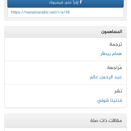
إقرأ على فيسبوك
https://nasainarabic.net/r/a/59
المساهمون
ترجمة
همام بيطار
مُراجعة
عبد الرحمن عالم
نشر
فنتينا شولي
مقالات ذات صلة