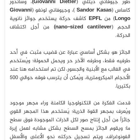
طوَّر جيوفاني ديتلي (
Giovanni Dietler)
، وساندور
كاساس (
Sandor Kasas
)، وجيوفاني لونغو (
Giovanni
Longo
) من
EPFL
كاشف حركة يستخدم جوائز نانوية
الحجم (
nano-sized cantilever)
من أجل اكتشاف
الحركة.
الجائز هو بشكلٍ أساسي عبارة عن قضيب مثبت في أحد
طرفيه فقط، وطرفه الآخر حر ويحمل الحمولة؛ ويُستخدم
في الغالب مع الأبنية والجسور، لكن تم استخدامه هنا عند
الأحجام الميكرومترية، ويُمكن أن يترسب فوقه حوالي 500
بكتيريا.
قدمت الفكرة من التكنولوجيا الكامنة وراء مجهر موجود
ويُعرف بمجهر القوة الذرية؛ يَستخدم هذا المجهر القوي
جائزاً من أجل إنتاج صور لكل الذرات الموجودة فوق سطح
ما؛ ويقوم الجائز بمسح السطح بشكلٍ مشابه لعمل إبرة
الفونوغراف، ويتم تسجيل حركته نحو الأعلى والأسفل