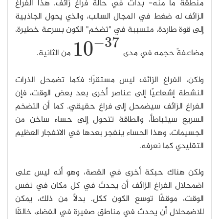
منطقة ما منه- بدأت في حالة فراغ زائف. هذا الفراغ
الزائف له ضغط في المجال السالب، والذي يحول الجاذبية
إلى قوة طاردة، متسببة في "تضخم" الكون بسرعة خطيرة،
−
37
10
مضاعفةً حجمه في مدى
من الثانية.
10
−
37
ولكن، الفراغ الزائف ليس مستقرًا؛ فكما تضمحل الذرات
النشطة إشعاعيًا إلى عناصر أخرى بعد بعض الوقت، فإن
الفراغ الزائف سيضمحل إلى فراغ حقيقي. كما أن التضخم
السريع سيتباطأ، والطاقة تتحول إلى حساء ساخن من
الجسيمات، وهذا الحساء ينفجر بعدها في الانفجار العظيم
التقليدي كما نعرفه.
ولكن هناك حبكة أخرى في القصة، وهو أنه ليس على
اضمحلال الفراغ الزائف أن يحدث في كل مكان في نفس
الوقت، موقفًا توسع الكون ككل. بدلًا من ذلك، يمكن
للاضمحلال أن يحدث في مناطق صغيرة في الفضاء، خالقًا