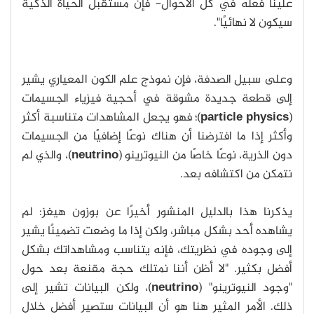
علينا فعله في كل الأحوال- فإن مستقبل الحياة الذكية
سيكون لا نهائيًا".
وعلى سبيل الصدفة، فإن نموذج علم الكون المعياري يشير
إلى قطعة جديدة مشوقة في أحجية فيزياء الجسيمات
(
particle physics
)؛ فهو يجعل المشاهدات متناسبة أكثر
وأكثر إذا ما افترضنا أن هناك نوعًا إضافيًا من الجسيمات
دون الذرية، نوعًا خاصًا من النيوترينو (
neutrino
)، والذي لم
نتمكن من اكتشافه بعد.
يذكرنا هذا بالدليل المنشور أخيرًا عن بوزون هيغز: لم
يشاهده أحد بشكل مباشر، ولكن إذا ما وضعت تضمينًا يشير
إلى وجوده في نظريتك، فإنه يتناسب ومشاهداتك بشكل
أفضل بكثير. "لا أظن أننا نمتلك حجة مقنعة بعد حول
"وجود النيوترينو" (
neutrino
)، ولكن البيانات تشير إلى
ذلك. الأمر المثير هنا هو أن البيانات ستصير أفضل خلال