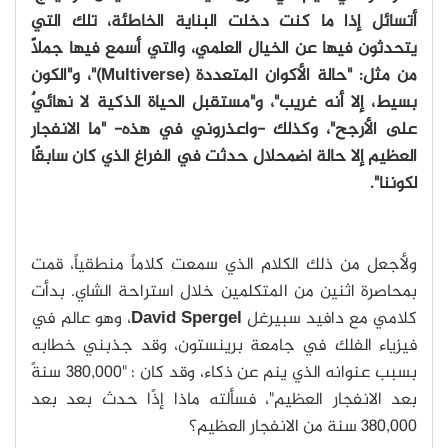
أتسائل إذا ما كنت دخلت البناية الخاطئة، تلك التي
يتحدثون فيها عن الخيال العلمي، والتي أسمع فيها جملًا
من مثل: "حالة الأكوان المتعددة (Multiverse)"، و"الكون
بسيط، إلا أنه غريب"، و"مستقبل الحياة الذكية لا نهائيٌ
على الأرجح"، وكذلك -واعذروني في هذه- "ما الانفجار
العظيم إلا حالة اضمحلال حدثت في الفراغ الذي كان سابقًا
لكوننا".
ولأجعل من ذلك الكلام الذي سمعت كلاماً منطقياً، قمت
بمحاصرة اثنين من المتكلمين خلال استراحة الشاي. بدأت
كلامي مع دافيد سبيرغل
David Spergel
، وهو عالم في
فيزياء الفلك في جامعة برينستون، وقد جذبني خطابه
بسبب عنوانه الذي ينم عن ذكاء، وقد كان : "380,000 سنةً
بعد الانفجار العظيم"، فسألته ماذا إذًا حدث بعد بعد
380,000 سنة من الانفجار العظيم؟