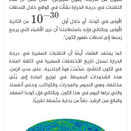
التقلبات في درجة الحرارة نشأت في الواقع خلال اللحظات
−
30
10
الأولى في كوننا، أي خلال أول
من الثانية
10
−
30
الأولى. وبالتالي فإنه باستطاعتنا أن نرى الأشياء التي يرجع
زمنها إلى لحظات ظهور الكون".
كما يعتقد العلماء أيضًا أن التقلبات الصغيرة في درجة
الحرارة تسجل تاريخ الاختلافات الصغيرة في كثافة المادة
في الكون الناشئ. ضَخَّمَتْ قوةُ الجاذبية، على مدى الزمن،
هذه الشذوذاتِ البسيطةَ في توزيع المادة إلى بُنًى
مختلفة، وهي النجوم، والمجرات، والكواكب، وحتى أنفسنا،
والتي نراها اليوم في هذا الكون. وبالتالي فإن كوننا المعقد
والبالغ سن الرشد، نشأ من بداية متَّسقة تقريبًا.