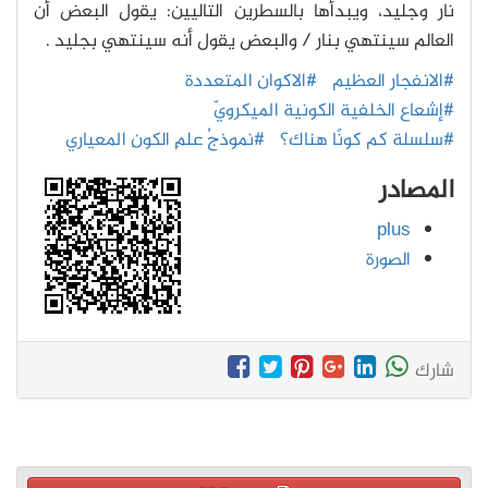
نار وجليد، ويبدأها بالسطرين التاليين: يقول البعض أن
العالم سينتهي بنار / والبعض يقول أنه سينتهي بجليد .
#الانفجار العظيم
#الاكوان المتعددة
#إشعاع الخلفية الكونية الميكرويّ
#سلسلة كم كونًا هناك؟
#نموذجُ علمِ الكونِ المعياري
المصادر
plus
الصورة
شارك