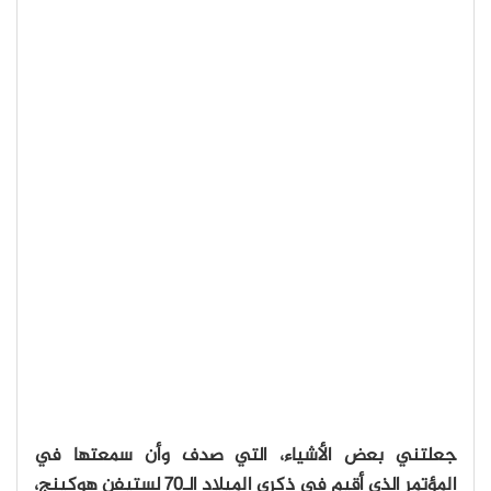
جعلتني بعض الأشياء، التي صدف وأن سمعتها في
المؤتمر الذي أقيم في ذكرى الميلاد الـ70 لستيفن هوكينج،