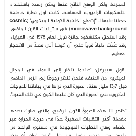
المجردة، ولكن الوهج الناتج عنها يمكن رصده باستخدام
التلسكوبات الراديوية الحساسة. كانت أول نظرة خاطفة
حصلنا عليها لـ "إشعاع الخلفية الكونية الميكروي" (
cosmic
microwave background
) في ستينيات القرن الماضي،
وقد استحق مكتشفوه جائزة نوبل لعام 1978 في الفيزياء،
وقد عُدَّت دليلاً قوياً على أن كوننا أتى فعلًا من الانفجار
العظيم.
يقول سبيرغل: "عندما ننظر إلى السماء في المجال
الميكروي من الطيف، فنحن ننظر رجوعًا إلى الزمن الماضي
قبل 13٫7 مليار سنة. الصورة التي نراها في بياناتنا للموجات
المكروية هي الصورة التي كان عليها الكون في تلك الفترة".
تظهر لنا هذه الصورةُ الكون الرضيع، والتي صارت بعدها
مفصلة أكثر، التقلباتِ الصغيرةَ جدًا في درجة الحرارة عبر
الفضاء، وهي التقلبات الموجودة في مستوى الواحد من
مليون من الدرجة. يقول سبيرغل: "نحن نظن أن هذه