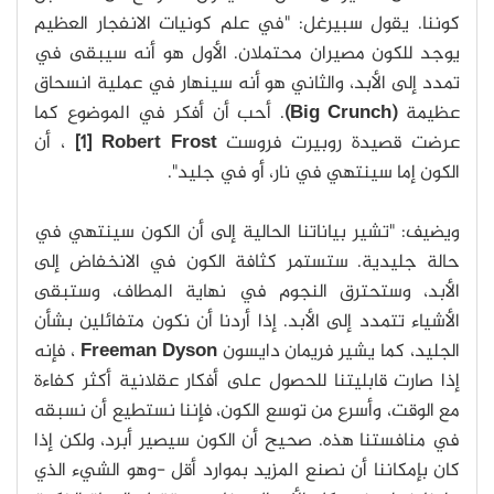
كوننا. يقول سبيرغل: "في علم كونيات الانفجار العظيم
يوجد للكون مصيران محتملان. الأول هو أنه سيبقى في
تمدد إلى الأبد، والثاني هو أنه سينهار في عملية انسحاق
عظيمة
(Big Crunch)
. أحب أن أفكر في الموضوع كما
عرضت قصيدة روبيرت فروست
[1] Robert Frost
، أن
الكون إما سينتهي في نار، أو في جليد".
ويضيف: "تشير بياناتنا الحالية إلى أن الكون سينتهي في
حالة جليدية. ستستمر كثافة الكون في الانخفاض إلى
الأبد، وستحترق النجوم في نهاية المطاف، وستبقى
الأشياء تتمدد إلى الأبد. إذا أردنا أن نكون متفائلين بشأن
الجليد، كما يشير فريمان دايسون
Freeman Dyson
، فإنه
إذا صارت قابليتنا للحصول على أفكار عقلانية أكثر كفاءة
مع الوقت، وأسرع من توسع الكون، فإننا نستطيع أن نسبقه
في منافستنا هذه. صحيح أن الكون سيصير أبرد، ولكن إذا
كان بإمكاننا أن نصنع المزيد بموارد أقل -وهو الشيء الذي