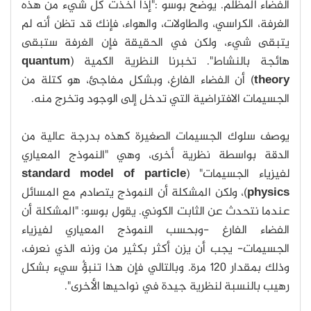
الفضاء المظلم. يوضح بوسو :"إذا أخذت كل شيء من هذه
الغرفة، الكراسي، والطاولات، والهواء، فإنك قد تظن أنه لم
يتبقى شيء، ولكن في الحقيقة فإن الغرفة ستبقى
هائجة بالنشاط". تخبرنا النظرية الكمية (
quantum
theory
) أن الفضاء الفارغ، وبشكل مفاجئ، هو كتلة من
الجسيمات الافتراضية التي تدخل إلى الوجود وتخرج منه.
يوصف سلوك الجسيمات الصغيرة كهذه بدرجة عالية من
الدقة بواسطة نظرية أخرى، وهي "النموذج المعياري
لفيزياء الجسيمات" (
standard model of particle
physics
)، ولكن المشكلة أن النموذج يتصادم مع المسائل
عندما نتحدث عن الثابت الكوني. يقول بوسو: "المشكلة أن
الفضاء الفارغ -وبحسب النموذج المعياري لفيزياء
الجسيمات- يجب أن يزن أكثر بكثير من وزنه الذي نعرف،
وذلك بمقدار 120 مرة. وبالتالي فإن هذا تنبؤٌ سيء بشكل
رهيب بالنسبة لنظرية جيدة في نواحيها الأخرى".