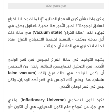
الفراغ والفراغ الزائف
ولكن ماذا بشأن كون الانفجار العظيم "إذا ما اضمحللنا للفراغ
السابق لوجودنا"؟ تصير الأمور هنا محيرة للعقول بحق. في
فيزياء الكم، "حالة الفراغ" (
Vacuum state
) هي حالة ذات
أقل طاقة ممكنة -بالنسبة لفهمنا الاعتيادي للفراغ، هذه
الحالة لا تحتوي في العادة أي جزيئات-.
يشبه التواجد في حالة الفراغ الجلوس في قعر الوادي
الأدنى في التمثيل التضاريسي للطاقة. ولكن، من المحتمل
أن يكون التواجد في حالة فراغ زائف (
false vacuum
state
)، هذا يعني أنك تجلس في قعر أحد الوديان، ولكن
ليس في قعر الوداي الأدنى.
فكرة الكون التضخمي (
inflationary Universe
)، والتي
هي جزء من نموذج علم الكون المعياري، هي أن الكون -أو