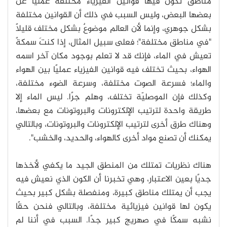
مناطق تكون فيها قوانين الفيزياء مختلفة عمليًا عن
بعضها البعض، وليس السبب في ذلك أن القوانين مختلفة
بشكل جوهري، وإنما ﻷن العالم موضوعٌ بشكل مختلف قليلًا
"في مناطق مختلفة"؛ فعلى سبيل المثال، إذا كنتَ سمكةً
تعيش في الماء، فإنك قد لا تعلم بوجود مكان آخر اسمه
الهواء، بحيث تختلف فيه قوانين الفيزياء عمليًا بين الهواء
والماء؛ فسرعة الصوت مختلفة، وسرعة الضوء مختلفة،
وكذلك فإن الموصليّة تختلف، وهلم جرًا. ليس الماء إلا
طريقة واحدة لترتيب الإلكترونات والبروتونات مع بعضها،
وهناك طرق أخرى لترتيب الإلكترونات والبروتونات، وبالتالي
يمكنك أن تصنع مواد أخرى كالهواء، والحديد، والخشب".
هناك نظريات تمتلك من المنطق الجيد ما يكفي لأخذها
جديًا بعين الاعتبار، وهي تخبرنا أن الكون الذي نعيش فيه
يجب أن يمتلك مناطق كبيرة، ومنفصلة بشكل كبير بحيث
يكون لها قوانين فيزيائية مختلفة، وبالتالي فنحن حقًا
نشبه سمكًا في صهريج كبير جدًا. السبب في أننا لم