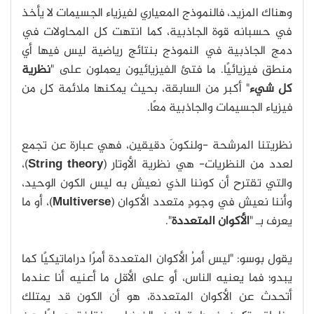
وهناك المزيد، فالنموذج المعياري لفيزياء الجسيمات لا يأخذ
في حسبانه قوة الجاذبية، كما انتهت كل المحاولات في
دمج الجاذبية في النموذج بنتائج رياضية ليس فيها أي
منطق فيزيائيًا. ما فتئ الفيزيائيون يعملون على "
نظرية
كل شيء
" أكبر من السابقة، بحيث يمكنها ملائمة كل من
فيزياء الجسيمات والجاذبية معًا.
نظريتنا المرشحة -ولنكونَ دقيقين، فهي عبارة عن تجمع
لعدد من النظريات- هي نظرية الأوتار (
String theory
)،
والتي تقترح أن كوننا الذي نعيش به ليس الكون الوحيد،
وأننا نعيش في وجودٍ متعدد الأكوان (
Multiverse
)، أو ما
يعرف بـ "
الأكوان المتعددة
".
يقول بوسو: "ليس أمرُ الأكوان المتعددة أمرًا دراماتيكيًا كما
يبدو؛ فما يعنيه الناس، أو على الأقل ما أعنيه أنا عندما
أتحدث عن الأكوان المتعددة، هو أن الكون قد يمتلك