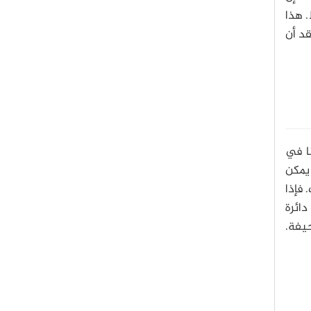
مليار سنة مضت فقط. هذا
ايين سنة. نحن نعتقد أن
نا في
 يمكن
 فإذا
ائرة
يفة.