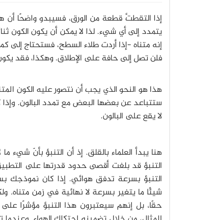
إذا التقطتَّ قطعة من الورق، فسيبدو واضحًا أن هن
يتمدد إلى أي شيء. لذا لا يمكن أن يكون الكون ث
إنه متناه -إذا أردت طلاء السطح، فستحتاج إلى ك
فلن تصل إلى حافة على الإطلاق. وهكذا، فقد يكون
هذا هو النحو الذي يجب أن نتصور عليه الكون المتناه
ستتباعد عن بعضها البعض مع تمدد البالون. وإذا ك
لا يقع على البالون.
هنا يبدأ العلماء بالقلق. إذ أن التنبؤ بأنّ شيء ما 
التنبؤ قد بلغت أقصى حدود قدرتها على التطبيق
التنبؤ بسرعة تدفق هوائي. إذا كان نموذجك بسيطً
شيئًا ما يتغير بسرعة لا نهائية في زمن متناه. ول
حقًا، بل إنهم سيعتبرون هذا التنبؤ مؤشرًا على
المثال، من خلال تضمينه احتكاك الهواء. وعندما ت