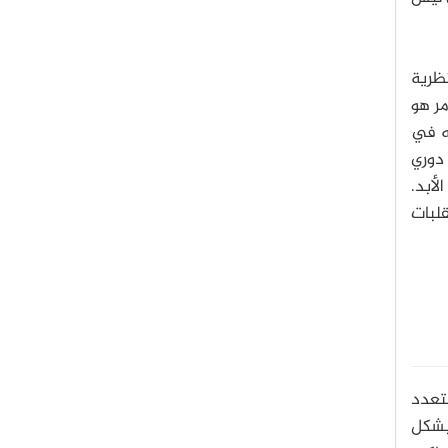
نظرية
مر هو
ته في
 دوري
أبد.
قلبات
متعدد
 بشكل