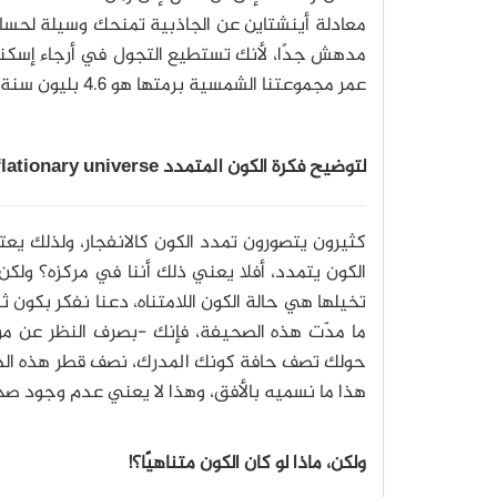
عمر مجموعتنا الشمسية برمتها هو 4.6 بليون سنة تقريبًا. لذا، فمن الواضح أننا قريبون جدًا لما يبدو أنه بداية كل شيء.
لتوضيح فكرة الكون المتمدد the inflationary universe، إليكم شرح بارو
كثيرون يتصورون تمدد الكون كالانفجار، ولذلك يع
الكون يتمدد، أفلا يعني ذلك أننا في مركزه؟ ولك
تخيلها هي حالة الكون اللامتناه، دعنا نفكر بكون ث
ما مدّت هذه الصحيفة، فإنك -بصرف النظر عن م
حولك تصف حافة كونك المدرك، نصف قطر هذه الدائ
هذا ما نسميه بالأفق، وهذا لا يعني عدم وجود صحيف
ولكن، ماذا لو كان الكون متناهيًا؟!