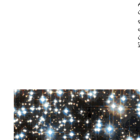
ام
ن
ن
ا