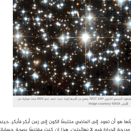
صورة التقطها تلسكوب هابل الفضائي تبين نجوما في العنقود النجمي الكروي NGC 6397، وهي من أقربها إلينا، حيث تبعد نحو 8500 سنة ضوئية عن
الأرض. Image courtesy NASA
ّلها هو أن تعود إلى الماضي متتبعًا الكون إلى زمن أبكر فأبكر، حينم
درجة الحرارة فيه لا نهائيتين، هذا إن كنت مقتنعًا بصحة حساباتك