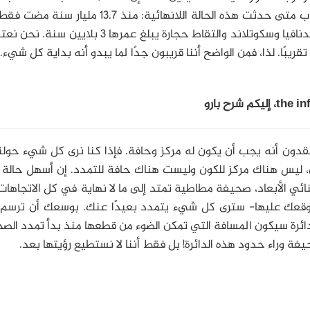
معادلة أينشتاين عن الجاذبية تمنحك وسيلة لحساب متى حدثت هذه الحالة اللانهائية: منذ 13.7 
مدهش جدًا، لأنك تستطيع التجول في أرجاء إسكندنافيا وسكوتلاند والتقاط حجارة يبلغ عمرها 3 بل
تقدون أنه يجب أن يكون له مركز وحافة. فإذا كنا نرى كل شيء حول
ن، ليس هناك مركز للكون وليست هناك حافة للتمدد. إن أسهل حالة
نائي الأبعاد، صحيفة مطاطية تمتد إلى ما لا نهاية في كل الاتجاهات.
وقعك عليها- سترى كل شيء يتمدد بعيدًا عنك. بوسعك أن ترسم د
رة سيكون المسافة التي تمكن الضوء من قطعها منذ بدأ تمدد الصح
ة وراء حدود هذه الدائرة! بل فقط أننا لا نستطيع رؤيتها بعد.