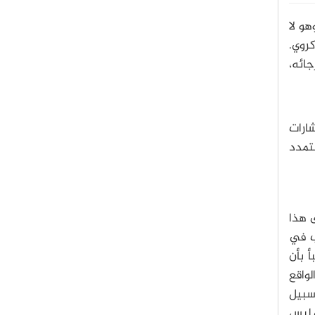
هو لا
كروي.
جائه،
شارات
لتمدد
ى هذا
ب في
أ بأن
لواقع
سبيل
ن ليس