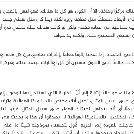
اك مركزًا وحافة. إلا أن الكون هو كل ما هنالك. فهو ليس بانفجار، و
نائي الأبعاد مسطحًا مثل قطعة ورق، لكنه ربما كان مثل سطح جسم 
مية متناهية من الطلاء فقط- ولكن لو كانت هنالك نملة تمشي في أر
 السطح المنحني متناه، ولكنه بلا حواف.
ي المتمدد: إذا نفخنا بالونًا معلمًا بإشارات تقاطع، فإن كل هذه الإ
نت جالسًا على البالون، فسترى أن كل الإشارات تبتعد عنك، ومركز ا
لا متناه، هو غالبًا إشارة إلى أنّ النظرية التي تستند إليها للوصول إل
. على سبيل المثال، تخيل أنك مختص بالديناميكا الهوائية وترغ
ا، أي أنه يتجاهل احتكاك الهواء، على سبيل المثال، فربما تتنب
كن المختصين بالديناميكا الهوائية لن يصدقوا أن هذا ما يحدث في ا
 حاجتك للعودة إلى المربع الأول لتحسين نموذجك شيئًا ما، على 
حل المعادلة بعدها، ستجد أن الأشياء تتغير بسرعة كبيرة جدًا، ولك