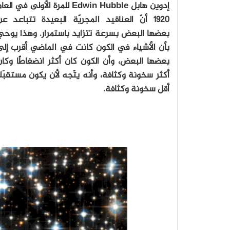
إدوين هابل Edwin Hubble للمرة الأولى في الع
1920 أنّ العناقيد المجريّة البعيدة تتباعد ع
بعضها البعض بسرعة تتزايد باستمرار. وهذا يوحي
بأن الأشياء في الكون كانت في الماضي أقرب إلى
بعضها البعض، وأن الكون كان أكثر انضغاطًا وكا
أكثر سخونة وكثافة، وأنه يتّجه لأن يكون مستقبَلً
أقل سخونة وكثافة.