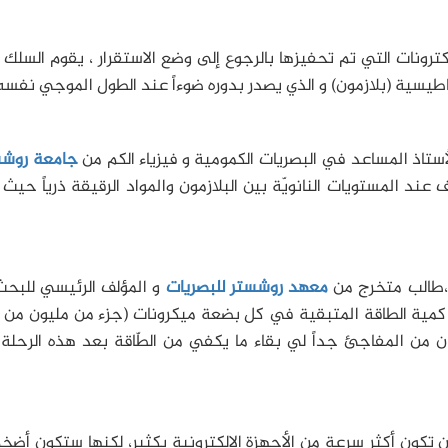
الكترونات التي تم تحفيزها بالرجوع إلى وضع الاستقرار ، يقوم السلك
طيسية (بلازمون) و الذي يصدر بدوره ضوءاً عند الطول الموجي نفسه
ستاذ المساعد في البصريات الكمومية و فيزياء الكم من
جامعة روشس
عند المستويات النانويّة بين البلازمون والمواد الرقيقة ذرياً حيث
،طالب متخرج من
معهد روشستر للبصريات
و المؤلف الرئيسي للبح
مية الطاقة المتبقية في كل بضعة ميكرونات (جزء من مليون من ال
 من المفاجئ جداً لي بقاء ما يكفي من الطّاقة بعد هذه الرحلة
أن تكون أكثر سرعة من الأجهزة الالكترونية بكثير، لكنها ستكون أضخم