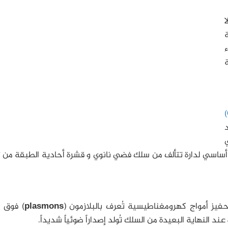
ا
ة
ء
ة
)
د
ي
 أساسي لدارة تتألف من سلك فضي نانوي و قشرة أحادية الطبقة من 
حفيز أمواج كهرومغناطيسية تُعرف بالبلازمون (
plasmons
) فوق 
ند النهاية البعيدة من السلك تُولد إصداراً ضوئياً شديداً.