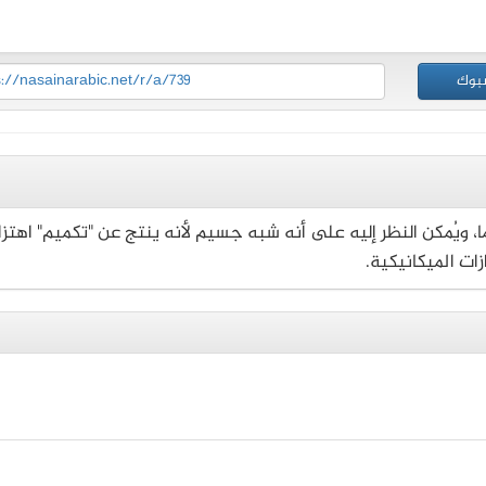
بوك
s://nasainarabic.net/r/a/739
زما، ويُمكن النظر إليه على أنه شبه جسيم لأنه ينتج عن "تكميم" اهتزا
زات الميكانيكية.