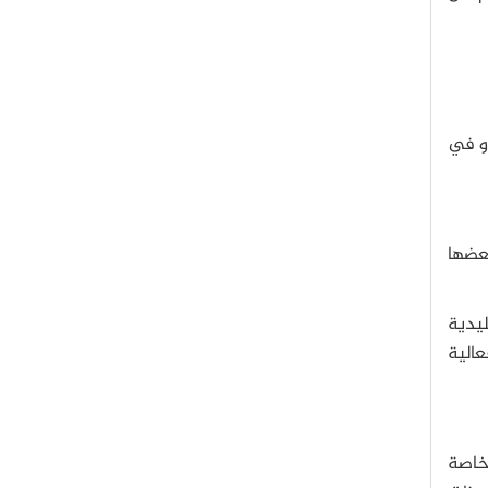
 و في
عضها
ليدية
عالية
لخاصة