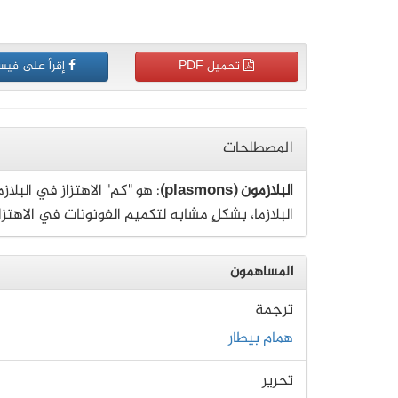
تحميل PDF
إقرأ على فيس
المصطلحات
البلازمون (plasmons)
: هو "كم" الاهتزاز في البلا
البلازما، بشكلٍ مشابه لتكميم الفونونات في الاهتزا
المساهمون
ترجمة
همام بيطار
تحرير