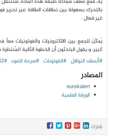
به، فمع ضعف سماكة طبقة هذه المادة، ستنتقل الم
بالتحرك بسهولة بين نطاقات الطاقة عبر تحرير فوتو
غير فعال .
يُمكّن للجمع بين الالكترونيات والفوتونيات معاً
كبير، و يقول الباحثون أن الخطوة التّالية المُنتظرة
#أنصاف النواقل
#الفوتونات
#سرعة الضوء
#MoS2
المصادر
eurekalert
الورقة العلمية
شارك