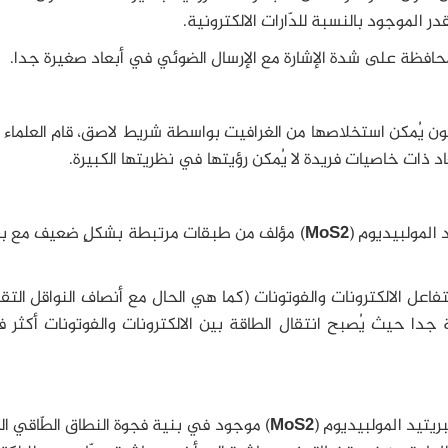
در الموجود بالنسبة للدّارات الالكترونية.
لمحافظة على شدة الإشارة مع الإرسال الضوئي في أبعاد صغيرة جدا.
ن يُمكن استخلاصها من الغرافيت بواسطة شريط لاصق، قام العلماء
د ذات خاصيات فريدة لا يُمكن رؤيتها في نظريتها الكبيرة.
 المولبيديوم (
MoS2
) مؤلف من طبقات مرتبطة بشكلٍ ضعيف مع ب
تفاعل الالكترونات والفوتونات (كما هي الحال مع أنصاف النواقل التق
دا حيث يُصبح انتقال الطاقة بين الالكترونات والفوتونات أكثر ف
ريتيد المولبيديوم (
MoS2
) موجود في بنية فجوة النطاق الطّاقي ا