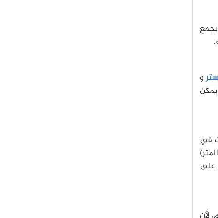
 بجمع
.
تر
و
 يمكن
ث في
متر)
 على
، لأن