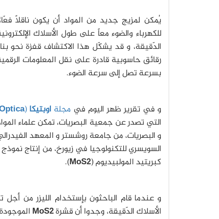
يُمكن لمزيج جديد من المواد أن يكون ناقلاً فعّال
للكهرباء والضوء معاً على طول الأسلاك الإلكتروني
الدّقيقة، و قد يشكّل هذا الاكتشاف قفزة نحو بنا
رقائق حاسوبية قادرة على نقل المعلومات الرقمي
بسرعة تصل إلى سرعة الضوء.
و في تقرير ظهر اليوم في
مجلة
اوبتيكا
(
Optica
التي تصدر عن جمعية البصريات، تمكن علماء الموا
و البصريات، من جامعة روشستر و المعهد الفيدرال
السويسري للتكنولوجيا في زيورخ، من إنتاج نموذج
كبريتيد المولبيديوم (
MoS2
).
و عندما قام الباحثون بإستخدام الليزر من أجل ت
الأسلاك الدّقيقة، وجدوا أن قشرة
MoS2
الموجودة ع