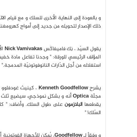
و بالعودة إلى النهاية الأخرى للسلك و مع قيام ال
ذلك الإصدار لتحويله من جديد إلى أمواج كهرومغنا
يقول السيّد ، نِك فاميفاكَس
Nick Vamivakas
الأ
المؤلف الرئيسي للورقة: " وجدنا تفاعل مادة خفيف 
استغلاله من أجل الدّارات النانوفوتونيّة المدمجة."
يشرح
Kenneth Goodfellow
، كينيث غودفلوو 
مجلّة
Optica
أنه و بشكلٍ نموذجي، سيضيع ثلث ك
يقطعها
البلازمون
على طول السلك. وأضاف: " كان
السّلك! "
و وفقاً لـ
Goodfellow
، يُمكن للأجهزة الفوتونية 