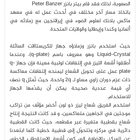
الصعوبة، لذلك فقد قام بيتر بانزر Peter Banzer
باتخاذ مسار آخر مختلف في أحدث عمل له في معهد
ماكس بلانك لعلوم الضوء في إيرلانجين مع زملائه في
ألمانيا وكندا وإيطاليا والولايات المتحدة.
حيث استخدم بانزر وزملاؤه جهاز للكريستالات السائلة
Liquid-Crystal وهو معروف باسم (q-plate)، وعندما
أطلقوا أشعة الليزر في إلتفافات لولبية معينة فإن جهاز q-
plate عمل على تحويل الشعاع ليمنحه إلتفافات معاكسة
ذات عزم دوران زاوي مساوٍ لـ 2q واحدة، حيث تُمثل q نصف
أي قيمة عددية صحيحة يمكن أن يقدّمها الجهاز
للاستخدام.
استخدم الفريق شعاع ليزر ذو لون أخضر مؤلّف من تراكب
موجتين في اتجاهين متعاكسين، و قد كانت النتيجة إنتاج
شعاع بقطبية متغيرة عبر مقطعه، حيث كانت القطبية
دائرية في مركزه وتتحوّل إلى قطبية خطية كلما ابتعدنا
عن المركز، بالإضافة إلى كون أشعة الاستقطاب الخطي