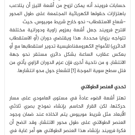
حسابات فرويند أنه يمكن لزوج من أشعة الليزر أن يتلاعب
باهتزازات حقولها الكهربائية المجتمعة على طول المحور
-شعاع الاستقطاب- نحو خارج شريط موبيوس، حيث
اقترح فرويند جعل أشعة بعزوم زاوية ودورانية مختلفة
تتواجه بزوايا محددة. هذا ويقتضي دوران (أو الاستقطاب
الدائري) للأمواج الكهرومغناطيسية تدوير استقطابها مع أو
بعكس عقارب الساعة بشكل دائري مستقر نحو جهة
الانتشار، و من ناحية أخرى فإن عزم الدوران الزاوي يأتي من
فتل سطح سوية الموجة [1] للشعاع حول محو انتشارها.
تحدي العنصر الطولاني
تهتز أشعة الضوء عادةً في مستوى العامودي على مسار
حركتها، لكن القرار الحاسم بإنشاء نموذج بصري ثلاثي
الأبعاد مثل شريط موبيوس يتم اتخاذه عند ضمان وجود
العنصر الطولاني على طول محور الانتشار، وقد اتضح أن
فكرة فرويند بإنشاء هذا العنصر الطولاني هو أمر غاية في