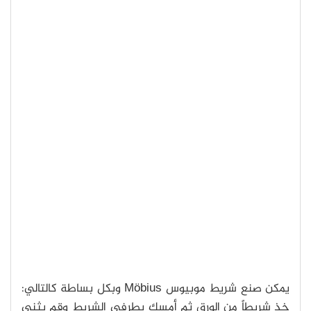
يمكن صنع شريط موبيوس Möbius وبكل بساطة كالتالي:
خذ شريطاً من الورق ثم أمسك بطرفي الشريط وقم بثني