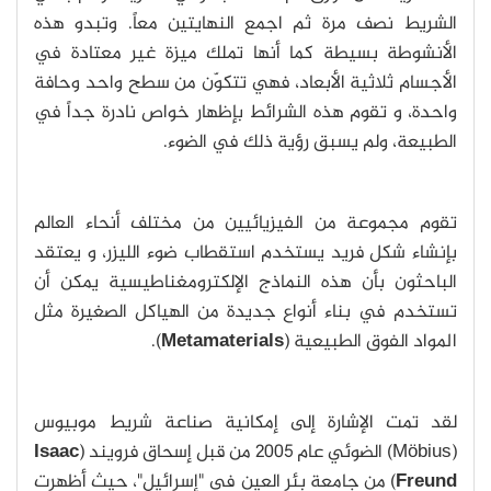
الشريط نصف مرة ثم اجمع النهايتين معاً. وتبدو هذه
الأنشوطة بسيطة كما أنها تملك ميزة غير معتادة في
الأجسام ثلاثية الأبعاد، فهي تتكوّن من سطح واحد وحافة
واحدة، و تقوم هذه الشرائط بإظهار خواص نادرة جداً في
الطبيعة، ولم يسبق رؤية ذلك في الضوء.
تقوم مجموعة من الفيزيائيين من مختلف أنحاء العالم
بإنشاء شكل فريد يستخدم استقطاب ضوء الليزر، و يعتقد
الباحثون بأن هذه النماذج الإلكترومغناطيسية يمكن أن
تستخدم في بناء أنواع جديدة من الهياكل الصغيرة مثل
المواد الفوق الطبيعية (
Metamaterials
).
لقد تمت الإشارة إلى إمكانية صناعة شريط موبيوس
(Möbius) الضوئي عام ٢٠٠٥ من قبل إسحاق فرويند (
Isaac
Freund
) من جامعة بئر العين في "إسرائيل"، حيث أظهرت