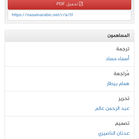
تحميل PDF
https://nasainarabic.net/r/a/51
المساهمون
ترجمة
أسماء مساد
مُراجعة
همام بيطار
تحرير
عبد الرحمن عالم
تصميم
عدنان الناصيري