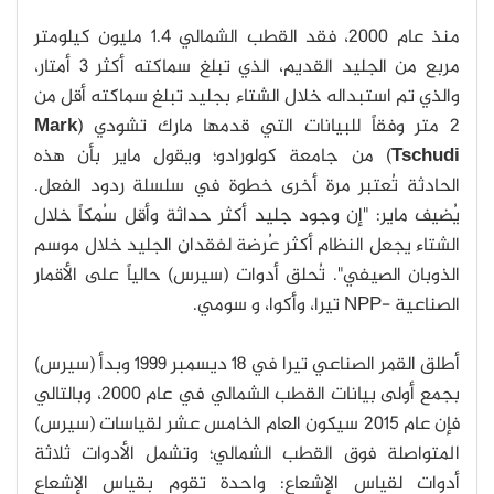
منذ عام 2000، فقد القطب الشمالي 1.4 مليون كيلومتر
مربع من الجليد القديم، الذي تبلغ سماكته أكثر 3 أمتار،
والذي تم استبداله خلال الشتاء بجليد تبلغ سماكته أقل من
2 متر وفقاً للبيانات التي قدمها مارك تشودي (
Mark
Tschudi
) من جامعة كولورادو؛ ويقول ماير بأن هذه
الحادثة تُعتبر مرة أخرى خطوة في سلسلة ردود الفعل.
يُضيف ماير: "إن وجود جليد أكثر حداثة وأقل سُمكاً خلال
الشتاء يجعل النظام أكثر عُرضة لفقدان الجليد خلال موسم
الذوبان الصيفي". تُحلق أدوات (سيرس) حالياً على الأقمار
الصناعية -NPP تيرا، وأكوا، و سومي.
أطلق القمر الصناعي تيرا في 18 ديسمبر 1999 وبدأ (سيرس)
بجمع أولى بيانات القطب الشمالي في عام 2000، وبالتالي
فإن عام 2015 سيكون العام الخامس عشر لقياسات (سيرس)
المتواصلة فوق القطب الشمالي؛ وتشمل الأدوات ثلاثة
أدوات لقياس الإشعاع: واحدة تقوم بقياس الإشعاع