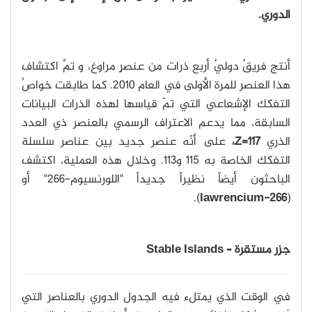
الدوري.
أنتج فريقٌ دوليٌ أربع ذرات من عنصرٍ مراوغ، و تمَّ اكتشاف
هذا العنصر للمرة الأولى في العام 2010. كما طابقت خواصُ
التفكك الإشعاعي التي تمّ قياسها لهذه الذرات البيانات
السابقة، مما يدعم الاعتراف الرسمي بالعنصر ذي العدد
الذري
Z=117،
على أنّه عنصر جديد بين عناصر سلسلة
التفكك الخاصة به 115 و113. وخلال هذه العملية، اكتشف
الباحثون أيضاً نظيراً جديداً "اللورنسيوم-266" أو
).
lawrencium-266
(
جزر مستقرة – Stable Islands
في الوقت الذي يمتلء فيه الجدول الدوري بالعناصر التي