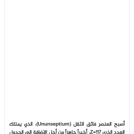
أصبح العنصر فائق الثقل (Ununseptium)، الذي يمتلك
العدد الذري Z=117، أخيراً جاهزاً من أجل الإضافة إلى الجدول