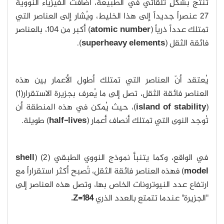
تَنتج بشكلٍ تلقائي في الطبيعة، أضافت الفيزياء النووية
27 عنصراً جديداً إلى هذا الخليط، ويُشار إلى العناصر التي
تمتلك عدداً ذرياً (
atomic number
) أكبر من 104، بالعناصر
فائقة الثقل (
superheavy elements
).
يُعتقد أنّ العناصر التي تمتلك أطول الأعمار بين هذه
العناصر فائقة الثقل، تصل إلى ما يُعرف بجزيرة الاستقرار(1)
(
island of stability
)، حيث يُمكن في هذه المنطقة أن
تُوجد النوى التي تمتلك أنصاف أعمار (
half-lives
) طويلة.
في الواقع، وكما يتنبأ نموذج النووي الطبقي (2) (
shell
model
) فهذه العناصر فائقة الثقل، تُصبح أكثر استقراراً مع
ارتفاع عدد النيوترونات الخاص بها، وتصل هذه العناصر إلى
"الجزيرة" عندما تتمتع بالعدد الذري
Z=184.