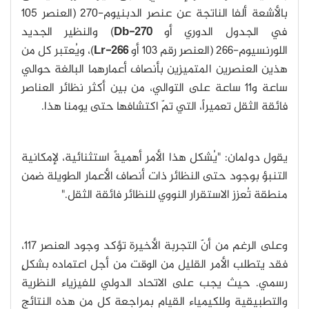
بالأشعة ألفا الناتجة عن عنصر الدبنيوم-270 (العنصر 105
في الجدول الدوري أو
Db-270
) والنظير الجديد
اللورنسيوم-266 (العنصر رقم 103 أو
Lr-266
)، ويُعتبر كل من
هذين العنصرين المتميزين بأنصاف أعمارهما البالغة حوالي
ساعة و11 ساعة على التوالي، من بين أكثر نظائر العناصر
فائقة الثقل تعميراً، التي تمّ اكتشافها حتى يومنا هذا.
يقول دولمان: "يُشكل هذا الأمر أهميةً استثنائية، لإمكانية
التنبؤ بوجود حتى النظائر ذات أنصاف الأعمار الطويلة ضمن
منطقة تُعزز الاستقرار النووي للنظائر فائقة الثقل."
وعلى الرغم من أنّ التجربة الأخيرة تؤكد وجود العنصر 117،
فقد يتطلب الأمر القليل من الوقت من أجل اعتماده بشكلٍ
رسمي. حيث يجب على الاتحاد الدولي للفيزياء النظرية
والتطبيقية وللكيمياء القيام بمراجعة كل من هذه النتائج