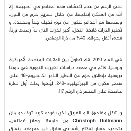
على الرغم من عدم اكتشاف هذه العناصر في الطبيعة، إلا
أنّه من الممكن إنتاجها، من خلال تسريع حزمٍ من النوى،
وصدمها مع أهدافٍ تتكون من نوى ثقيلة جداً ومحددة. و
تُعتبر الذرات فائقة الثقل، أكبر الذرات التي تمَّ رصدها وزناً،
فهي أثقل بحوالي 40% من ذرة الرصاص.
في العام 2010، قام تعاونٌ بين الولايات المتحدة الأمريكية
وروسيا، قائم في معهد دراسات الفيزياء النووية في دوبنا
بروسيا، بإطلاق حزم من النظير النادر الكالسيوم-48 على
هدفٍ مكون من البيركيليوم-249، ليُلقوا بذلك أول نظرة
خاطفة على العنصر ذي الرقم 117.
وبشكلٍ مفاجئ، قام الفريق الذي يقوده كريستوف دولمان
Christoph Düllmann
من جامعة يوهانز غوتنغن،
بتحديد مسار تفككٍ إشعاعيٍ سابق غير معروف، يتعلق