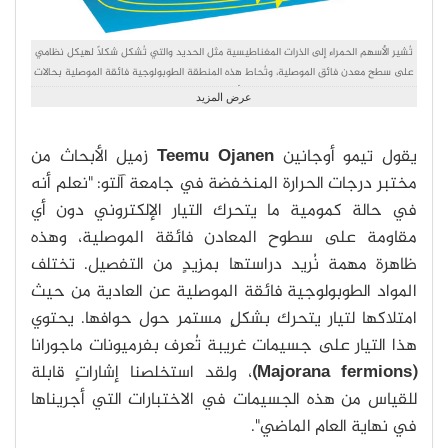
تُشير الأسهم الحمراء إلى الذرات المغناطيسية مثل الحديد والتي تُشكل شكلاً لهيكل نظامي
على سطح معدن فائق الموصلية، وتُحاط هذه المنطقة الطوبولوجية فائقة الموصلية بحالات
حواف أحادية الاتجاه.
عرض المزيد
يقول تيمو أوجانين
Teemu Ojanen
زميل الأبحاث من
مختبر درجات الحرارة المنخفضة في جامعة آلتو: "نعلم أنه
في حالة كمومية ما يتحرك التيار الإلكتروني دون أي
مقاومة على سطوح المعادن فائقة الموصلية، وهذه
ظاهرة مهمة نُريد دراستها بمزيدٍ من التفصيل. تختلف
المواد الطوبولوجية فائقة الموصلية عن العادية من حيث
امتلاكها لتيار يتحرك بشكلٍ مستمر حول حوافها. يحتوي
هذا التيار على جسيمات غريبة تُعرف بفرميونات ماجورانا
(Majorana fermions)
، ولقد استخلصنا إشاراتٍ قابلة
للقياس من هذه الجسيمات في الاختبارات التي أجريناها
في نهاية العام الماضي".