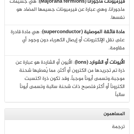
فيرميونات ماجورانا (Majorana fermions)
: هي جسيمات
ماجورانا، وهي عبارة عن فيرميونات جسيمها المضاد هو
نفسها.
مادة فائقة الموصلية (superconductor)
: هي مادة قادرة
على نقل الإلكترونات أو إيصال الكهرباء دون وجود أي
مقاومة.
الأيونات أو الشوارد (Ions)
: الأيون أو الشاردة هو عبارة عن
ذرة تم تجريدها من الكترون أو أكثر، مما يُعطيها شحنة
موجبة.وتسمى أيوناً موجباً، وقد تكون ذرة اكتسبت
الكتروناً أو أكثر فتصبح ذات شحنة سالبة وتسمى أيوناً
سالباً
المساهمون
ترجمة