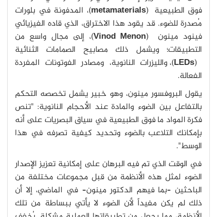
فوق الطبيعية (
metamaterials
)، المدفونة في بلورات
مُصدرة للضوء. قد يقود هذا الاختراق، الذي قاده الفيزيائي
فينود مينون (
Vinod Menon
)، إلى مجال واسع من
التطبيقات؛ ويشمل ذلك مصابيح الصمامات الثنائية
(
LEDs
)، والليزرات النانوية، ومصادر الفوتونات المفردة
الفعالة.
يقول البروفسور مينون، وهو خبير يشمل تخصصه التحكم
بالتفاعل بين الضوء والمادة عند الأحجام النانوية: "تنص
فكرة المواد ما فوق الطبيعية في سياق البصريات على أنه
بإمكانك التلاعب بالضوء وتحديد كيفية تصرفه في هذا
الوسط".
في الوقت الذي تم فيه البرهان على إمكانية تعزيز الإصدار
الضوء لمثل هذه الأنظمة من قبل مجموعات مختلفة من
الباحثين –بما فيهم الدكتور مينون– في الماضي، إلا أن
ذلك لم يكن مفيداً لأن الضوء لا يأتي ببساطة من تلك
الأنظمة، مما يجعل من تطبيقاتها العملية مشكلة. يُخفف