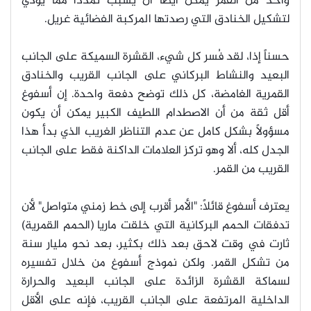
واحد من القمر يمكن أيضا أن يسبب تمدداً مما يؤدي
لتشكيل الخنادق التي رصدتها المركبة الفضائية غريل.
حسناً إذا، لقد فُسر كل شيء، القشرة السميكة على الجانب
البعيد والنشاط البركاني على الجانب القريب والخنادق
القمرية الغامضة، كل ذلك توضح دفعة واحدة. إن أسفوغ
أقل ثقة من أن الاصطدام اللطيف الكبير يمكن أن يكون
مسؤولاً بشكل كامل عن عدم التناظر الغريب الذي بدأ هذا
الجدل كله، ألا وهو تركز العلامات الداكنة فقط على الجانب
القريب من القمر.
يعترف أسفوغ قائلاً: "الأمر أقرب إلى خط زمني متواصل" لأن
تدفقات الحمم البركانية التي خلقت ماريا (الحمم القمرية)
ثارت في وقت لاحق بعد ذلك بكثير، بعد نحو مليار سنة
من تشكل القمر. ولكن نموذج أسفوغ من خلال تفسيره
لسماكة القشرة الزائدة على الجانب البعيد والحرارة
الداخلية المرتفعة على الجانب القريب، فإنه على الأقل