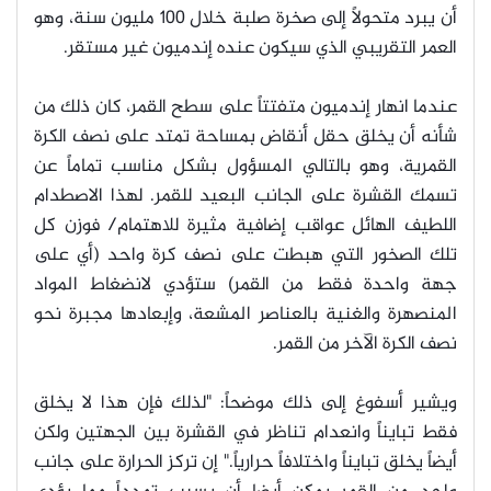
أن يبرد متحولاً إلى صخرة صلبة خلال 100 مليون سنة، وهو
العمر التقريبي الذي سيكون عنده إندميون غير مستقر.
عندما انهار إندميون متفتتاً على سطح القمر، كان ذلك من
شأنه أن يخلق حقل أنقاض بمساحة تمتد على نصف الكرة
القمرية، وهو بالتالي المسؤول بشكل مناسب تماماً عن
تسمك القشرة على الجانب البعيد للقمر. لهذا الاصطدام
اللطيف الهائل عواقب إضافية مثيرة للاهتمام/ فوزن كل
تلك الصخور التي هبطت على نصف كرة واحد (أي على
جهة واحدة فقط من القمر) ستؤدي لانضغاط المواد
المنصهرة والغنية بالعناصر المشعة، وإبعادها مجبرة نحو
نصف الكرة الآخر من القمر.
ويشير أسفوغ إلى ذلك موضحاً: "لذلك فإن هذا لا يخلق
فقط تبايناً وانعدام تناظر في القشرة بين الجهتين ولكن
أيضاً يخلق تبايناً واختلافاً حرارياً." إن تركز الحرارة على جانب