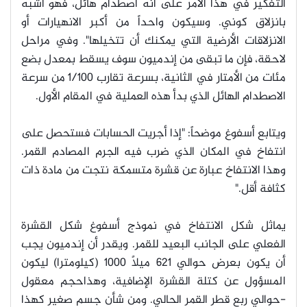
التفكير في هذا الأمر على أنه اصطدام هائل، فهو أشبه
بانزلاق كوني. وسيكون واحداً من أكبر الانهيارات أو
الانزلاقات الأرضية التي يمكنك أن تتخيلها". وفي مراحل
لاحقة، فإن ما تبقى من إندميون سوف يسقط بمعدل بضع
مئات من الأمتار في الثانية، بسرعة تقارب 1/100 من سرعة
الاصطدام الهائل الذي بدأ هذه العملية في المقام الأول.
ويتابع أسفوغ موضحاً: "إذا أجريت الحسابات فستحصل على
انتفاخ في المكان الذي ضرب فيه الجرم المصادم القمر.
وهذا الانتفاخ عبارة عن قشرة متسمكة نتجت من مادة ذات
كثافة أقل."
يماثل شكل الانتفاخ في نموذج أسفوغ شكل القشرة
الفعلي على الجانب البعيد للقمر. ويقدر أن إندميون يجب
أن يكون بعرض حوالي 621 ميلاً 1000 (كيلومترا) ليكون
المسؤول عن كتلة القشرة الإضافية، وهذاحجم معقول
-حوالي ربع قطر القمر الحالي. ومن شأن جسم صغير كهذا