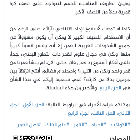
يهيئ الظروف المناسبة للحمم لتتواجد على نصف كرة
قمرية بدلاً من النصف الآخر.
كلما استمعت لأسفوغ ازداد اقتناعي بآرائه. على الرغم من
أن الاصطدام اللطيف الكبير لا يمكن أن يكون مسؤولاً عن
جميع الشذوذات الغريبة للقمر، إلا أنه يفسر قسماً كبيراً
منها. ولكن في مجال علوم القمر ذات التطور البطيء جداً،
تلقى أفكار أسفوغ رد فعل فاتر حتى الآن. لم ينشأ قمرنا من
قمر واحد ولكن من اثنين؟ واصطدام فضائي أنتج انزلاقاً بين
جرمين بدلا من كارثة؟ نعم، سنعود إليكم في هذا الشأن
في
الجزء الرابع
والأخير من هذه السلسلة.
يُمكنكم قراءة الأجزاء في الراوبط التالية:
الجزء الأول
،
الجزء
الثاني
،
الجزء الثالث
،
الجزء الرابع
.
#الكواكب
#الحياة
#القمر
#علم الفلك
#اصل القمر
المصادر