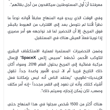
معرفتنا أنّ أول المستوطنين سيكافحون من أجل بقائهم".
وف
ي الوقت الذي يبدو فيه المنهاج سابقاً لأوانه نوعاً ما
نظراً لأننا لم نتوصل بعد إلى الاقتراب من الهبوط بالبشر
فوق المريخ، إلا أن التحضير لما قد نواجهه هو أمر مصيري
إذا نوينا فعلاً العيش هناك في المستقبل.
وضمن التحضيرات المستمرة لعملية الاستكشاف البشري
للكوكب الأحمر، تُخطط "سبيس إكس
SpaceX
" لإرسال
مركبة فضائية إلى المريخ بحلول العام 2018. وسواء أكان
ذلك التاريخ قريبا أم لا، تبدو الأمور واعدة جداً. تقول
لازينديك-غالويي: "يعتقد الناس أنه ليس بإمكاننا فعل
أشياء كتلك. وأنه لن نعود إلى القمر مجدداً -إنه أمر مكلف
وصعب. لكن يُمكن إنجازه، وسيتم ذلك".
هناك أكثر من 1500 شخص سجلوا في هذا المنهاج حتى