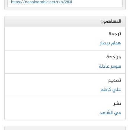
https://nasainarabic.net/r/a/2831
المساهمون
ترجمة
همام بيطار
مُراجعة
سومر عادلة
تصميم
علي كاظم
نشر
مي الشاهد