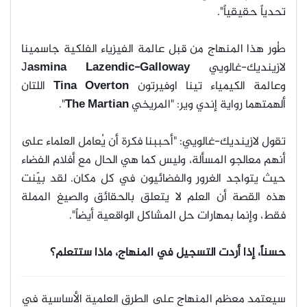
تحدياً حقيقياً".
طُور هذا المنهاج من قبل عالمة الفيزياء الفلكية جاسمينا
لازينديك-غالويي J
asmina Lazendic-Galloway
وعالمة الكيمياء تينا اوفيرتون
Tina Overton
اللتان
ألهمتهما رواية إندي وير: "المريخي
The Martian
".
تقول لازينديك-غالويي: "أحببنا فكرة أن يُعامل العلماء على
أنهم معالجو المسألة، وليس كما هي الحال مع أفلام الفضاء
حيث يتواجد الغرور والفضائيون في كل مكان. لقد بيّنت
هذه القصة أن العلم لا يتعلق بالحقائق والصيغ المملة
فقط، وإنما بمهارات حل المشاكل الواقعية أيضاً".
حسناً، إذا أردت التسجيل في المنهاج، ماذا ستتعلم؟
سيعتمد معظم المنهاج على الطرق العلمية الأساسية في