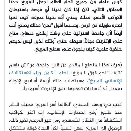
كُرس علماء من جميع أنحاء العالم لجعل المريخ حدنا
العملاق التالي، لكن إذا كان لدينا أي فرصة باستيطان
الكوكب الأحمر، فذلك يعني أنه علينا معرفة كيف نحيا
لفترة طويلة من الزمن. وعندما أقول "نحن
" فذلك يعني أنت
أيضاً لأن جامعة استرالية على وشك إطلاق منهاج، متاح
على الإنترنت مجاناً، سيعلم حتى أولئك الذين ليس لديهم
خلفية علمية كيف ينجون على سطح المريخ.
يُعرف هذا المنهاج المُقدم من قبل جامعة موناش باسم
"كيف تنجو فوق المريخ:
العلم الكامن وراء الاستكشاف
الإنساني للمريخ
"، وسيتطلب منك أربعة أسابيع لإنجازه
بمعدل ثلاث ساعات تقضيها على الإنترنت أسبوعياً.
كُتب في وصف المنهاج: "لطالما أسر المريخ مخيلة البشر
منذ ظهور أولى الحضارات الإنسانية. إنه أكثر الكواكب
استكشافاً في النظام الشمسي، ومن غير المرجح تغير ذلك.
الوصول إلى المريخ سهل نسبياً، لكنّ النجاة فوقه ستشكل