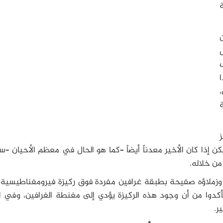
ة
ل
ن إذا كان الأخير معدناً أيضاً –كما هو الحال في معظم الأحيان –
من خلاله.
زملاؤه صفيحة بطبقة غرافين مفردة فوق ركيزة فيرومغناطيسية ع
ة من عقيق الحديد-الايتيريوم (YIG)؛ وتأكدوا من أن وجود هذه الركيزة يؤدي إلى مغنطة الغرافين، وف
ر.