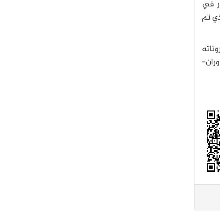
ار في
ذي تم
روناته
وران-