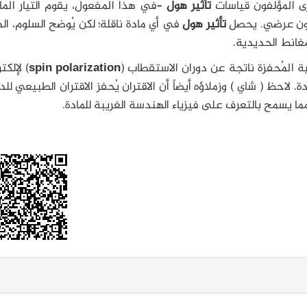
رى المؤلفون قياسات
تأثير هول
–في هذا المفعول، يقوم التيار الم
مون عرضي. يحصل
تأثير هول
في أي مادة ناقلة؛ لكن يُوضح السلوم، ال
غانط الحديدية.
ة المُحفزة ناتجة عن دوران الاستقطاب (
spin polarization
) لإلكت
. لاحظ ( شاي ) وزملاؤه أيضاً أن الاقتران يُحفز الاقتران الطبيعي للد
مما يسمح بالتعرف على فيزياء الهندسة الغريبة للمادة.