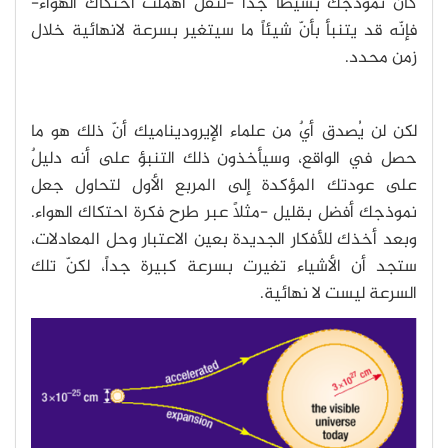
كان نموذجك بسيطاً جداً -لنقل أهملت احتكاك الهواء-
فإنّه قد يتنبأ بأنّ شيئاً ما سيتغير بسرعة لانهائية خلال
زمن محدد.
لكن لن يُصدق أيٌ من علماء الإيروديناميك أنّ ذلك هو ما
حصل في الواقع، وسيأخذون ذلك التنبؤ على أنه دليلٌ
على عودتك المؤكدة إلى المربع الأول لتحاول جعل
نموذجك أفضل بقليل -مثلاً عبر طرح فكرة احتكاك الهواء.
وبعد أخذك للأفكار الجديدة بعين الاعتبار وحل المعادلات،
ستجد أن الأشياء تغيرت بسرعة كبيرة جداً، لكنّ تلك
السرعة ليست لا نهائية.