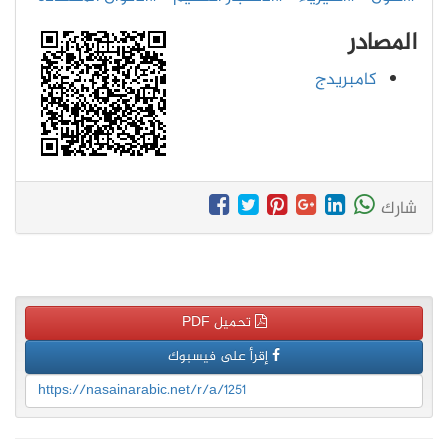
المصادر
كامبريدج
شارك
تحميل PDF
إقرأ على فيسبوك
https://nasainarabic.net/r/a/1251