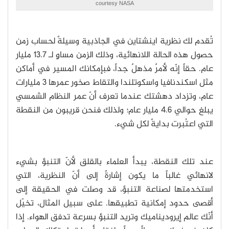
courtesy NASA
تُقدم لك نظرية اينشتاين في الجاذبية وسيلةً لحساب زمن
حصول هذه الحالة اللانهائية، وذلك الزمن مساوٍ لـ 13.7 مليار
عام. حقاً إنّه لأمرٌ مذهلٌ جداً، فبإمكانك المسير في أماكن
مثل اسكندنافيا واسكوتلندا والتقاط صخور عمرها 3 مليارات
عام، وتزداد دهشتك عندما تعرف أنّ عمر النظام الشمسي
يبلغ حوالي 4.6 مليار عام؛ ولذلك فنحن قريبون من النقطة
التي اعتُبرت بدايةً لكل شيء.
عند تلك النقطة، يبدأ العلماء بالقلق لأنّ التنبؤ بشيء
لانهائي غالباً ما يكون إشارةً إلى أنّ النظرية، التي
استخدمتها لصناعة التنبؤ، قد وصلت في الحقيقة إلى
أقصى حدود إمكانية تطبيقها. على سبيل المثال، تخيّل
أنّك عالم إيروديناميك وتريد التنبؤ بسرعة تدفق الهواء. إذا