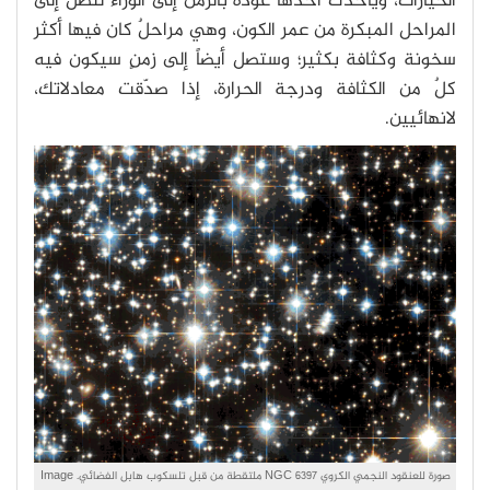
الخيارات، ويأخذك أحدها عودةً بالزمن إلى الوراء لتصل إلى
المراحل المبكرة من عمر الكون، وهي مراحلٌ كان فيها أكثر
سخونة وكثافة بكثير؛ وستصل أيضاً إلى زمنٍ سيكون فيه
كلٌ من الكثافة ودرجة الحرارة، إذا صدّقت معادلاتك،
لانهائيين.
صورة للعنقود النجمي الكروي NGC 6397 ملتقطة من قبل تلسكوب هابل الفضائي. Image