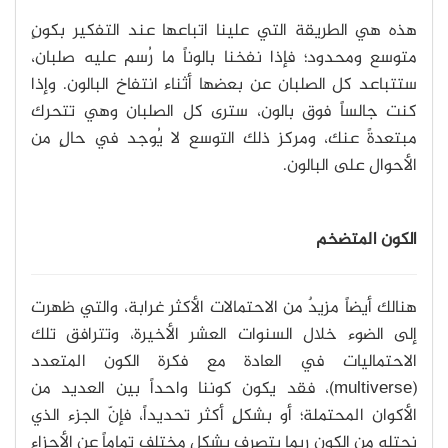
هذه هي الطريقة التي علينا اتباعها عند التفكير بكونٍ
متوسع ومحدود؛ فإذا نفخنا بالوناً ما رُسم عليه صلبان،
ستتباعد كل الصلبان عن بعضها أثناء انتفاخ البالون. وإذا
كنت جالساً فوق بالون، سترى كل الصلبان وهي تتحرك
مبتعدةً عنك، ومركز ذلك التوسع لا يُوجد في حالٍ من
الأحوال على البالون.
الكون المتضخم
هنالك أيضاً مزيدٌ من الاحتمالات الأكثر غرابة، والتي ظهرت
إلى الضوء خلال السنوات العشر الأخيرة، وتترافق تلك
الاحتماليات في العادة مع فكرة الكون المتعدد
(multiverse)، فقد يكون كوننا واحداً بين العديد من
الأكوان المحتملة؛ أو بشكلٍ أكثر تحديداً، فإنّ الجزء الذي
نحتله من الكون ربما يتصرف بشكلٍ مختلف تماماً عن الأجزاء