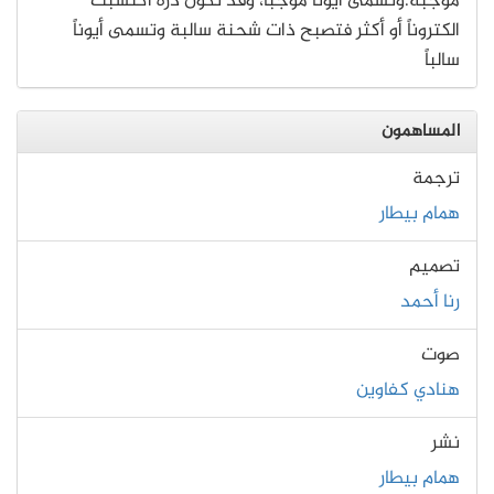
موجبة.وتسمى أيوناً موجباً، وقد تكون ذرة اكتسبت
الكتروناً أو أكثر فتصبح ذات شحنة سالبة وتسمى أيوناً
سالباً
المساهمون
ترجمة
همام بيطار
تصميم
رنا أحمد
صوت
هنادي كفاوين
نشر
همام بيطار