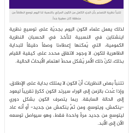
تتنبأ نظرية التضخم بأن الجزء الكامل من الكون المرئي بالنسبة لنا اليوم توسع انطلاقاً من
منطقة كان صغيرة جداً.
لذلك يعمل علماء الكون اليوم بجديّة على توسيع نظرية
اينشتاين في النسبية لتأخذ في الحسبان النظرية
الكمومية، التي يُمكنها إعطاءنا وصفاً دقيقاً للبداية
الظاهرية للكون. لا وجود لاتفاقٍ محدد على كيفية القيام
بذلك، لكنّ ذلك الأمر يُشكل محطّ اهتمام الأبحاث الحالية.
تتنبأ بعض النظريات أنّ الكون لا يمتلك بداية على الإطلاق،
وإذا عُدت بالزمن إلى الوراء سيرتد الكون ككرةٍ تقريباً ليعود
إلى الحالة السابقة. ربما يتصرف الكون بشكلٍ دوري
-ينكمش، ويتوسع، ومن ثمَّ ينكمش من جديد- أو أنه عاد
ليتوسع من جديد مرةً واحدة فقط، وهو سيواصل توسعه
الآن إلى الأبد.