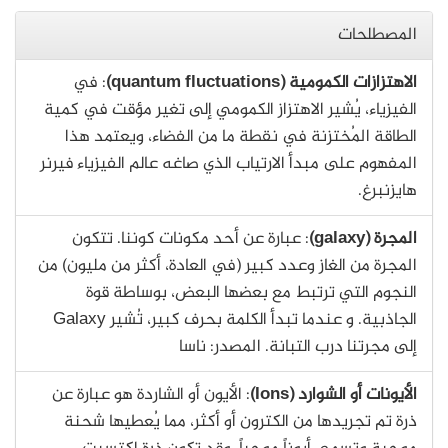
المصطلحات
الاهتزازات الكمومية (quantum fluctuations)
: في
الفيزياء، يُشير الاهتزاز الكمومي إلى تغير مؤقت في كمية
الطاقة المُختزنة في نقطة ما من الفضاء، ويعتمد هذا
المفهوم على مبدأ الارتياب الذي صاغه عالم الفيزياء فيرنر
هايزنبرغ.
المجرة (galaxy)
: عبارة عن أحد مكونات كوننا. تتكون
المجرة من الغاز وعدد كبير (في العادة، أكثر من مليون) من
النجوم التي ترتبط مع بعضها البعض، بوساطة قوة
الجاذبية. و عندما تبدأ الكلمة بحرف كبير، تُشير Galaxy
إلى مجرتنا درب التبانة. المصدر: ناسا
الأيونات أو الشوارد (Ions)
: الأيون أو الشاردة هو عبارة عن
ذرة تم تجريدها من الكترون أو أكثر، مما يُعطيها شحنة