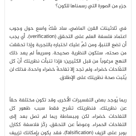
جزءٍ من الصورة التي رسمناها للكون؟
في ثلاثينات القرن الماضي، ساد شكٌ واسع حول وجوب
اعتماد فلسفة العلم على التحقق (verification)، أي يجب
أن تضع التنبؤ، ومن ثمَّ عليك اختباره بالتجربة وإذا تحققت
من صحته، ستكون النظرية صحيحة. وسريعاً لم يعد ذلك
النهج مرغوباً من قبل الكثيرين؛ فإذا تنبأت نظريتك أنّ كل
التفّاحات خضراء، ولم تجد إلا تفاحةً خضراء واحدة، فذلك لن
يُثبت صحة نظريتك على الإطلاق.
ربما يُوجد بعض التفسيرات الأخرى، وقد تكون مختلفة حقاً
عن نظريتك، فنظريتك تشرح فقط سبب ظهور كل
التفاحات خضراء، لكن وببساطة ربما لم تصل بعد إلى
التفاحات الحمراء. وعوضاً عن التحقق، ركّز فلاسفة ككارل
بوبر على الزيف (falsification)، فقد يكون بإمكانك تزييف