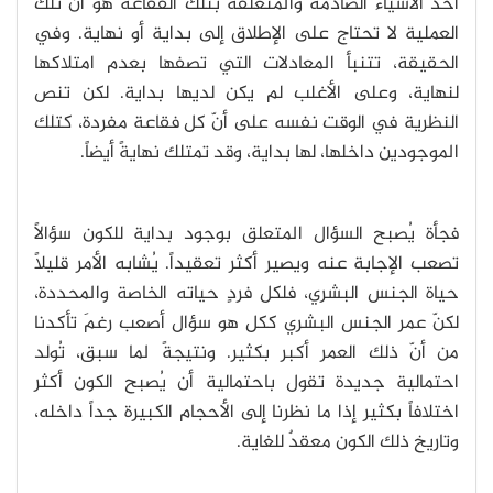
أحد الأشياء الصادمة والمتعلقة بتلك الفقاعة هو أن تلك
العملية لا تحتاج على الإطلاق إلى بداية أو نهاية. وفي
الحقيقة، تتنبأ المعادلات التي تصفها بعدم امتلاكها
لنهاية، وعلى الأغلب لم يكن لديها بداية. لكن تنص
النظرية في الوقت نفسه على أنّ كل فقاعة مفردة، كتلك
الموجودين داخلها، لها بداية، وقد تمتلك نهايةً أيضاً.
فجأة يُصبح السؤال المتعلق بوجود بداية للكون سؤالاً
تصعب الإجابة عنه ويصير أكثر تعقيداً. يُشابه الأمر قليلاً
حياة الجنس البشري، فلكل فردٍ حياته الخاصة والمحددة،
لكنّ عمر الجنس البشري ككل هو سؤال أصعب رغمَ تأكدنا
من أنّ ذلك العمر أكبر بكثير. ونتيجةً لما سبق، تُولد
احتمالية جديدة تقول باحتمالية أن يُصبح الكون أكثر
اختلافاً بكثير إذا ما نظرنا إلى الأحجام الكبيرة جداً داخله،
وتاريخ ذلك الكون معقدٌ للغاية.