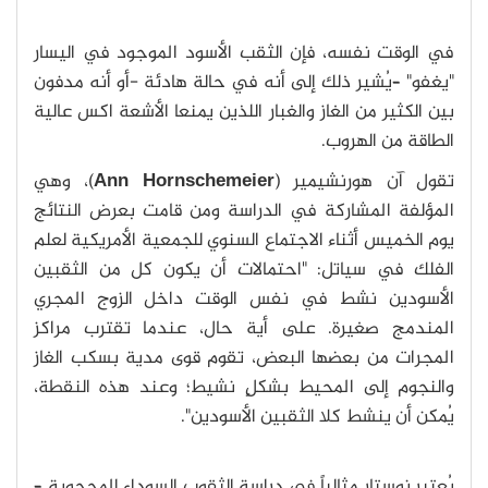
في الوقت نفسه، فإن الثقب الأسود الموجود في اليسار
"يغفو" –يُشير ذلك إلى أنه في حالة هادئة -أو أنه مدفون
بين الكثير من الغاز والغبار اللذين يمنعا الأشعة اكس عالية
الطاقة من الهروب.
تقول آن هورنشيمير (
Ann Hornschemeier
)، وهي
المؤلفة المشاركة في الدراسة ومن قامت بعرض النتائج
يوم الخميس أثناء الاجتماع السنوي للجمعية الأمريكية لعلم
الفلك في سياتل: "احتمالات أن يكون كل من الثقبين
الأسودين نشط في نفس الوقت داخل الزوج المجري
المندمج صغيرة. على أية حال، عندما تقترب مراكز
المجرات من بعضها البعض، تقوم قوى مدية بسكب الغاز
والنجوم إلى المحيط بشكلٍ نشيط؛ وعند هذه النقطة،
يُمكن أن ينشط كلا الثقبين الأسودين".
يُعتبر نوستار مثالياً في دراسة الثقوب السوداء المحجوبة –