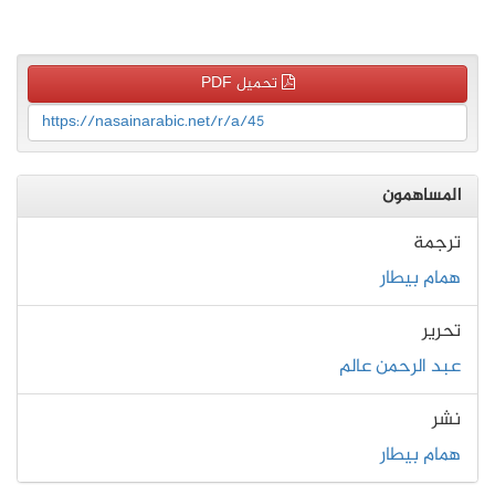
تحميل PDF
https://nasainarabic.net/r/a/45
المساهمون
ترجمة
همام بيطار
تحرير
عبد الرحمن عالم
نشر
همام بيطار