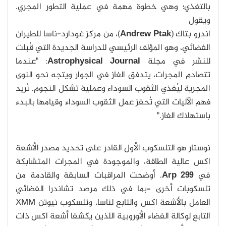
بالتغذي؛ وهي خطوة مهمة في عملية التطور المجري.
ويقول
اندرو بتاك (
Andrew Ptak
)، من مركز غودارد-ناسا للطيران
الفضائي، وهو المؤلف الرئيسي للدراسة الجديدة التي قُبلت
للنشر في مجلة
Astrophysical Journal
: "عندما
تتصادم المجرات، يتدفق الغاز في الجوار ويتجه نحو النوى
المجرية ليُغذي الثقوب السوداء وعملية تشكل النجوم. نُريد
فهم الآليات التي تُحفز عمل الثقوب السوداء وقيامها بالبدء
باستهلاك الغاز."
نوستار هو التلسكوب الأول القادر على تحديد مصدر الأشعة
اكس عالية الطاقة، والموجودة في المجرات المتشابكة
في
Arp 299
. أوضحت المراقبات السابقة والقادمة من
تلسكوبات أخرى –بما في ذلك مرصد تشاندرا الفضائي
العامل بالأشعة اكس والتابع لناسا، وتلسكوب نيوتن XMM
التابع لوكالة الفضاء الأوروبية اللذين يكشفا أشعة اكس ذات