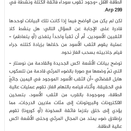
الطاقة الأقل –وجود ثقوب سوداء فائقة الكتلة ونشطة في
.
Arp 299
لكن لم يكن من الواضح فيما إذا كانت تلك البيانات لوحدها
قادرة على الإجابة عن السؤال التالي: هل ينشط كلا
الثقبين الأسودين، أم أن ثقباً واحداً يتغذى (أو يتعاظم) –
عملية يقوم الثقب الأسود من خلالها بزيادة كتلته جراء
قيام جاذبيته بسحب الغاز نحوه.
توضح بيانات الأشعة اكس الجديدة والقادمة من نوستار –
التي تمَّ وضعها مع صورة بالضوء المرئي قادمة من تلسكوب
هابل الفضائي –أن الثقب الأسود الموجود في اليمين جائعٌ
في الحقيقة. وأثناء قيامه بالتهام الغاز، تقوم عمليات عالية
الطاقة، وموجودة بالقرب من الثقب الأسود، بتسخين
الالكترونات والبروتونات إلى مئات ملايين الدرجات، مما
يؤدي إلى خلق بلازما فائقة السخونة (أو كورونا) تقوم
بإطلاق ضوء يمتد من المجال المرئي وحتى الأشعة اكس
عالية الطاقة.