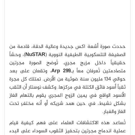
حددت صورة أشعة اكس جديدة وعالية الدقة، قادمة من
الصفيفة التلسكوبية االطيفية النووية (
NuSTAR
)، وحشاً
حقيقياً داخل مزيج مجري. تُوضح الصورة مجرتين
متصادمتين تُعرفان معاً بـ
Arp 299
، وتقعان على بعد
حوالي 134 مليون سنة ضوئية من الأرض. تمتلك كل مجرة
ثقباً أسود فائق الكتلة في مركزها. وكشف نوستار أن الثقب
الأسود الواقع في يمين الزوج المجري يقوم بالتهام الغاز
بشكلٍ نشيط، في حين همد شريكه أو أنه مختفٍ تحت
الغاز والغبار.
تُساعد هذه الاكتشافات العلماء على فهم كيفية قيام
عملية اندماج مجرتين بتحفيز الثقوب السوداء على البدء