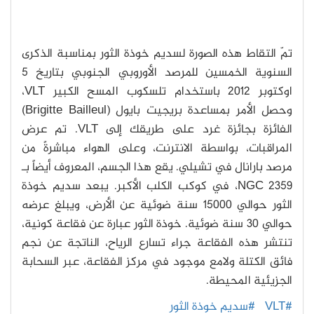
تمّ التقاط هذه الصورة لسديم خوذة الثور بمناسبة الذكرى
السنوية الخمسين للمرصد الأوروبي الجنوبي بتاريخ 5
اوكتوبر 2012 باستخدام تلسكوب المسح الكبير VLT،
وحصل الأمر بمساعدة بريجيت بايول (Brigitte Bailleul)
الفائزة بجائزة غرد على طريقك إلى VLT. تم عرض
المراقبات، بواسطة الانترنت، وعلى الهواء مباشرةً من
مرصد بارانال في تشيلي. يقع هذا الجسم، المعروف أيضاً بـ
NGC 2359، في كوكب الكلب الأكبر. يبعد سديم خوذة
الثور حوالي 15000 سنة ضوئية عن الأرض، ويبلغ عرضه
حوالي 30 سنة ضوئية. خوذة الثور عبارة عن فقاعة كونية،
تنتشر هذه الفقاعة جراء تسارع الرياح، الناتجة عن نجم
فائق الكتلة ولامع موجود في مركز الفقاعة، عبر السحابة
الجزيئية المحيطة.
#VLT
#سديم خوذة الثور