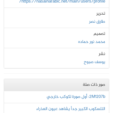
https://nasainarabic.net/main/users/profile/
تحرير
طارق نصر
تصميم
محمد نور حماده
نشر
يوسف صبوح
صور ذات صلة
2M1207b: أول صورة لكوكب خارجي
التلسكوب الكبير جداً يشاهد عيون العذراء