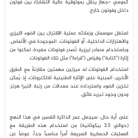
كمومي –جهاز ينقل بموثوقية عالية التشابك بين فوتون
داخل وفوتون خارج.
استغل سوسمان وزملائه عملية الاقتران بين الضوء الليزري
والاهتزازات الداخلية، أو الفوتونات، الموجودة في الألماس.
وباستخدام مصادر ليزرية تُصدر فوتونات مفردة، تمكنوا من
إثارة ("كتابة") وقياس ("قراءة") مثل تلك الفوتونات.
استخدام الفوتونات له ميزتين مهمتين مقارنةً مع الطرق
الأخرى، المبنية على الإثارة الطنينية للالكترونات، إذ يُمكن
تخزين الضوء واسترداده عند معدلات من رتبة التيرا هرتز،
ودون وجود تبريد فائق.
على أية حال، سيجعل عمر الذاكرة القصير في هذا النهج
(حوالي 3.5 بيكوثانية) من استخدام هذه الطريقة مع
العمليات الحسابية السريعة أمراً مناسباً جداً، عوضاً عن