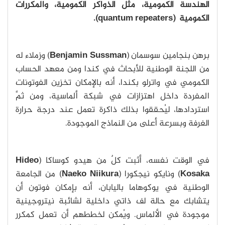
الهندسة الكمومية، مثل الذواكر الكمومية، والمكررات
الكمومية (quantum repeaters).
برهن بنجامين سوسمان (
Benjamin Sussman
) وزملاء له
من اللجنة الوطنية للأبحاث في كندا ومن معهد الحساب
الكمومي في واترلو بكندا، أنه بالإمكان تخزين الفوتونات
المفردة داخل اهتزازات في شبكة ألماسية، ومن ثمَّ
استردادها، ليُحققوا بذلك ذاكرة تعمل عند درجة حرارة
الغرفة وبسرعة أعلى من النماذج الموجودة.
في الوقت نفسه، أثبت كلٌ من هيدو كوساكا (
Hideo
Kosaka
) ونايكو نيجكورا (
Naeko Niikura
) من الجامعة
الوطنية في يوكوهاما باليابان، أنه بإمكان فوتون أن
يتشابك مع حالة لف ذاتي داخلية لشائبة نيتروجينية
موجودة في الألماس. ويُمكن لخططهم أن تعمل كمكرر