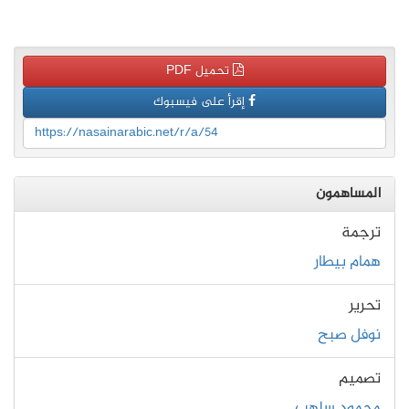
تحميل PDF
إقرأ على فيسبوك
https://nasainarabic.net/r/a/54
المساهمون
ترجمة
همام بيطار
تحرير
نوفل صبح
تصميم
محمود سلهب