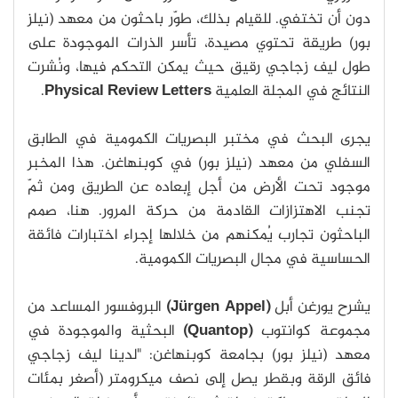
دون أن تختفي. للقيام بذلك، طوّر باحثون من معهد (نيلز
بور) طريقة تحتوي مصيدة، تأسر الذرات الموجودة على
طول ليف زجاجي رقيق حيث يمكن التحكم فيها، ونُشرت
النتائج في المجلة العلمية
Physical Review Letters
.
يجرى البحث في مختبر البصريات الكمومية في الطابق
السفلي من معهد (نيلز بور) في كوبنهاغن. هذا المخبر
موجود تحت الأرض من أجل إبعاده عن الطريق ومن ثمّ
تجنب الاهتزازات القادمة من حركة المرور. هنا، صمم
الباحثون تجارب يُمكنهم من خلالها إجراء اختبارات فائقة
الحساسية في مجال البصريات الكمومية.
يشرح يورغن أبل
(Jürgen Appel)
البروفسور المساعد من
مجموعة كوانتوب
(Quantop)
البحثية والموجودة في
معهد (نيلز بور) بجامعة كوبنهاغن: "لدينا ليف زجاجي
فائق الرقة وبقطر يصل إلى نصف ميكرومتر (أصغر بمئات