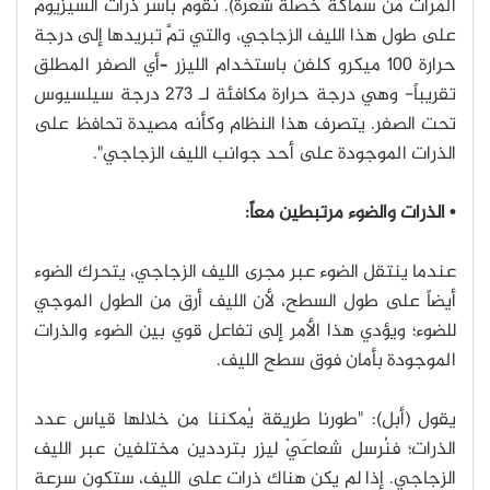
المرات من سماكة خصلة شعرة). نقوم بأسر ذرات السيزيوم
على طول هذا الليف الزجاجي، والتي تمَّ تبريدها إلى درجة
حرارة 100 ميكرو كلفن باستخدام الليزر –أي الصفر المطلق
تقريباً- وهي درجة حرارة مكافئة لـ 273 درجة سيلسيوس
تحت الصفر. يتصرف هذا النظام وكأنه مصيدة تحافظ على
الذرات الموجودة على أحد جوانب الليف الزجاجي".
• الذرات والضوء مرتبطين معاً:
عندما ينتقل الضوء عبر مجرى الليف الزجاجي، يتحرك الضوء
أيضاً على طول السطح، لأن الليف أرق من الطول الموجي
للضوء؛ ويؤدي هذا الأمر إلى تفاعل قوي بين الضوء والذرات
الموجودة بأمان فوق سطح الليف.
يقول (أبل): "طورنا طريقة يُمكننا من خلالها قياس عدد
الذرات؛ فنُرسل شعاعَيْ ليزر بترددين مختلفين عبر الليف
الزجاجي. إذا لم يكن هناك ذرات على الليف، ستكون سرعة