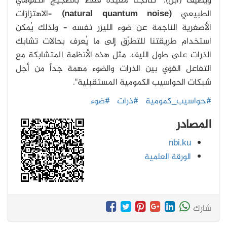
ويضيف (أبل): "نتائجنا مقيدة فقط بالضجيج الكمومي
الطبيعي
(natural quantum noise)
–الاهتزازات
الأصغرية الناجمة عن ضوء الليزر نفسه – ولذلك يُمكن
استخدام طريقتنا للتطرّق إلى ما يُعرف بحالات تشابك
الذرات على طول الليف. مثل هذه الأنظمة المتشابكة مع
التفاعل القوي بين الذرات والضوء مهمة جداً من أجل
شبكات الحواسيب الكمومية المستقبلية".
#حواسيب_كمومية
#ذرات
#ضوء
المصادر
nbi.ku
الورقة العلمية
شارك