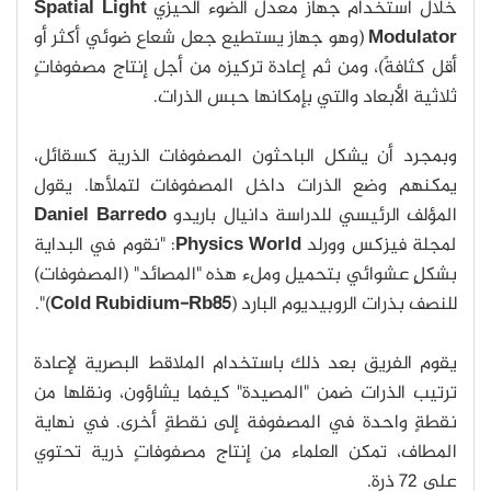
خلال استخدام جهاز معدل الضوء الحيزي
Spatial Light
Modulator
(وهو جهاز يستطيع جعل شعاع ضوئي أكثر أو
أقل كثافةً)، ومن ثم إعادة تركيزه من أجل إنتاج مصفوفاتٍ
ثلاثية الأبعاد والتي بإمكانها حبس الذرات.
وبمجرد أن يشكل الباحثون المصفوفات الذرية كسقائل،
يمكنهم وضع الذرات داخل المصفوفات لتملأها. يقول
المؤلف الرئيسي للدراسة دانيال باريدو
Daniel Barredo
لمجلة فيزكس وورلد
Physics World
: "نقوم في البداية
بشكلٍ عشوائي بتحميل وملء هذه "المصائد" (المصفوفات)
للنصف بذرات الروبيديوم البارد (
Cold Rubidium-Rb85
)".
يقوم الفريق بعد ذلك باستخدام الملاقط البصرية لإعادة
ترتيب الذرات ضمن "المصيدة" كيفما يشاؤون، ونقلها من
نقطةٍ واحدة في المصفوفة إلى نقطةٍ أخرى. في نهاية
المطاف، تمكن العلماء من إنتاج مصفوفاتٍ ذرية تحتوي
على 72 ذرة.