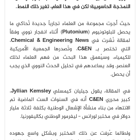
النمذجة الحاسوبية؛ لكن في هذا العام، تغير ذلك النمط.
حيث أجرت مجموعة من العلماء تجارباً جديدة تُحاكي ما
يحصل للبلوتونيوم (
Plutonium
) أثناء انفجار نووي وفقاً
لمقالة نُشرت في
Chemical & Engineering News
،
التي تختصر بـ
C&EN
، وتُصدرها الجمعية الأمريكية
للكيمياء، وسيُعمق هذا البحث من فهم العلماء لذلك
العنصر، وقد يساعدهم في تحليل الحدث النووي الذي يجب
أن يحصل.
في المقالة، يقول جيليان كيمسلي
Jyllian Kemsley
،
كبير محرري
C&EN
أنه في السنوات الست الماضية تم
الانتهاء من بناء منشأة الإشعال الوطنية بكلفة ثلاثة مليار
دولار في مختبر لورانس - ليفرمور الوطني بكاليفورنيا.
ولطالما عُرفت عن ذلك المختبر وبشكلٍ واسع جهوده