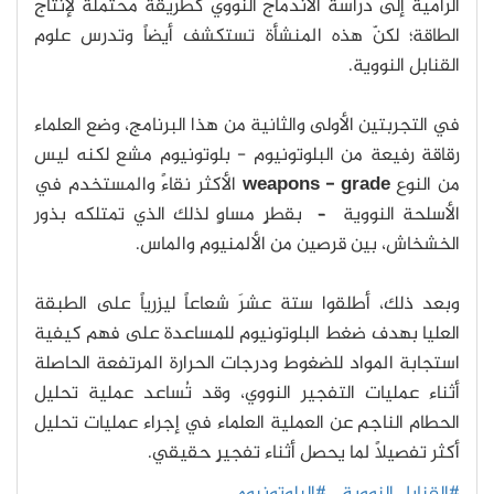
الرامية إلى دراسة الاندماج النووي كطريقة محتملة لإنتاج
الطاقة؛ لكنّ هذه المنشأة تستكشف أيضاً وتدرس علوم
القنابل النووية.
في التجربتين الأولى والثانية من هذا البرنامج، وضع العلماء
رقاقة رفيعة من البلوتونيوم - بلوتونيوم مشع لكنه ليس
من النوع
weapons - grade
الأكثر نقاءً والمستخدم في
الأسلحة النووية – بقطرٍ مساوٍ لذلك الذي تمتلكه بذور
الخشخاش، بين قرصين من الألمنيوم والماس.
وبعد ذلك، أطلقوا ستة عشرَ شعاعاً ليزرياً على الطبقة
العليا بهدف ضغط البلوتونيوم للمساعدة على فهم كيفية
استجابة المواد للضغوط ودرجات الحرارة المرتفعة الحاصلة
أثناء عمليات التفجير النووي، وقد تُساعد عملية تحليل
الحطام الناجم عن العملية العلماء في إجراء عمليات تحليل
أكثر تفصيلاً لما يحصل أثناء تفجيرٍ حقيقي.