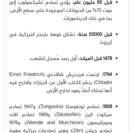
قبل 65 مليون عام:
يؤدي تصادم تشيكسولوب إلى
موت 75% من الحيوانات الموجودة على سطح الأرض،
بما في ذلك الديناصورات.
قبل 50000 سنة:
تشكل فوهة بارنجر النيزكية في
آريزونا.
1478 قبل الميلاد:
أول رصد مُسجل للشهب.
1794:
ارنست فريدريش شالادني (Ernst Friedrich
Chladni) ينشر الكتاب الأول عن النيازك؛ واقترح فيه
أنها تمتلك أصلاً يعود لخارج الأرض.
1908:
تصادم تونغوسكا (Tunguska)، و1947 تصادم
سيكوت الين (SikoteAlin)، و1969 تصادم الاند
ومورشيسون (Allende and Murchison)، و1976
تصادم جيلان (Jilin)؛ وهي تصادمات نيزكية مهمة