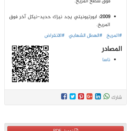
فوق سطح المريخ.
2009:
ابورتيونيتي يجد نيزك حديد-نيكل آخر فوق
المريخ.
#المريخ
#الهطل الشهابي
#الانقراض
المصادر
ناسا
شارك
تحميل PDF