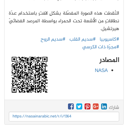
التُقطت هذه الصورة المفصّلة بشكلٍ لافتٍ باستخدام عدّة
نطاقاتٍ من الأشعة تحت الحمراء بواسطة المرصد الفضائيّ
هيرتشيل.
#كاسيوبيا
#سديم القلب
#سديم الروح
#مجرّة ذات الكرسي
المصادر
NASA
شارك
https://nasainarabic.net/r/i/1364