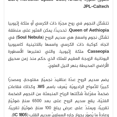
JPL-Caltech
تتشكّل النجوم في روح مجرّة ذات الكرسي أو ملكة إثيوبيا
Queen of Aethiopia
. تحديدًا، يمكن العثور على منطقة
تشكّل نجومٍ واسعةٍ هي سديم الروح (
Soul Nebula
) في
اتجاه كوكبة ذات الكرسي واسمها باللاتينية كاسيوبيا
Casseopia
ملكة إثيوبيا، والتي تعتبرها الأسطورة
اليونانية الزوجة العقيم للملك الذي حكم منذ زمنٍ سحيقٍ
الأراضي المحيطة بنهر النيل العلويّ.
يضم سديم الروح عدّة عناقيدَ نجميّةٍ مفتوحةٍ، ومصدرًا
كبيرًا للأمواج الراديويّة يُعرف باسم
W5
، وكذلك فقاعاتٍ
ضخمةً مفرّغةً شكّلتها الرياح المنبعثة من النجوم الضخمة
الفتيّة، يقع سديم الروح على بعد 6500 سنةٍ ضوئيّةٍ
تقريبًا، ويمتدّ على عرضٍ يبلغ 100 سنةٍ ضوئيّةٍ تقريبًا،
وعادةً ما يُصوّر بجوار جاره السماويّ سديم القلب (
IC 1805
).