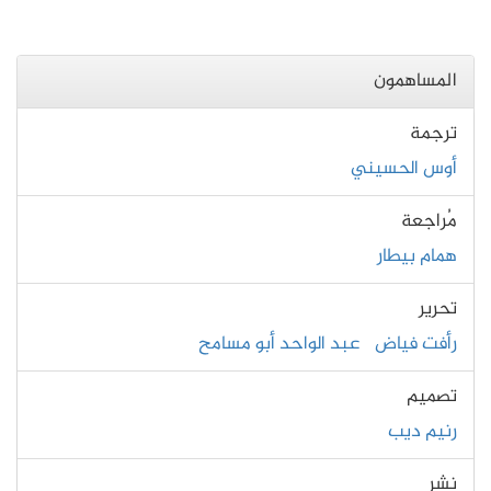
المساهمون
ترجمة
أوس الحسيني
مُراجعة
همام بيطار
تحرير
رأفت فياض
عبد الواحد أبو مسامح
تصميم
رنيم ديب
نشر