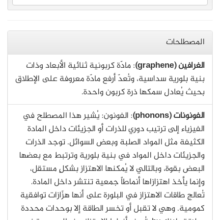
المصطلحات
الغرافين (graphene)
: مادّة كربونية ثنائية الأبعاد وذات
بنية بلورية سداسية، وتُعدّ أرفع مادّة معروفة على الإطلاق
بحيث يُعادل سمكها ذرة كربون واحدة.
الفونونات (phonons)
: الفونون: يُشير هذا المصطلح في
الفيزياء إلى ترتيب دوري للذرات أو الجزيئات داخل المادة
الكثيفة مثل المواد الصلبة وبعض السوائل. توجد الذرات
والجزيئات داخل المواد في بنية بلورية وترتبط مع بعضها
البعض بقوة، وبالتالي لا يُمكنها الاهتزاز بشكلٍ مستقل،
وإنما يأخذ اهتزازاها أنماطاً جمعية تنتشر داخل المادة.
تُعالج طاقات الاهتزاز في البلورة على أنها هزّازات توافقية
كمومية. وهي لا تقبل أو تخسر الطاقة إلا بوحدات محددة