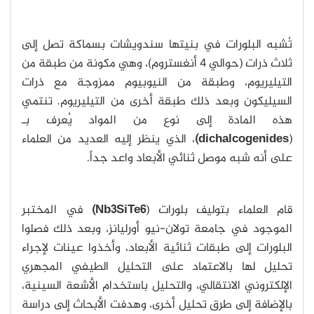
تُشبه البلورات في بنيتها سندويشات بسماكة تصل إلى
ثلاث ذرات (حوالي 4 أنغستروم)، وهي مكونة من طبقة من
التيليريوم، وطبقة من النيوبيوم ممزوجة مع ذرات
السيليكون وبعد ذلك طبقة أخرى من التيليريوم. تنتمي
هذه المادة إلى نوع من المواد يُعرف بـ
(
dichalcogenides)
، الذي ينظر إليه العديد من العلماء
على أنه شبه موصل ثنائي الأبعاد واعد جداً.
قام العلماء بتوليف بلورات (
Nb3SiTe6)
في المختبر
الموجود في جامعة تولان-نيو أورليانز، وبعد ذلك فصلوا
البلورات إلى طبقات ثنائية الأبعاد، وأخذوا عينات لإجراء
تحليل لها بالاعتماد على التحليل الطيفي المجهري
الإلكتروني الانتقالي، والتحليل باستخدام الأشعة السينية،
بالإضافة إلى طرق تحليل أخرى، وهدفت الأبحاث إلى دراسة