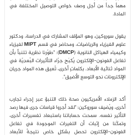
مهماً جداً من أجل وصف خواص التوصيل المختلفة في
المادة.
يقول سوروكين، وهو المؤلف المشارك في الدراسة، ودكتور
علوم الفيزياء والرياضيات، ومحاضر في قسم
MIPT
لفيزياء
وكيمياء الهياكل النانوية (
DMCP
): "طوّرنا نظرية تتنبأ بأن
تفاعل الفونون-الإلكترون يُكبَح جرّاء التأثيرات البُعدِيّة في
المواد ثنائية الأبعاد. بكلماتٍ أخرى، تُعيق هذه المواد جريان
الإلكترونات نحو التوسع الأضيق".
أكد الزملاء الأمريكيون صحة ذلك التنبؤ عبر إجراء تجارب
أخرى، ويُضيف سوروكين: "لقد أجروا قياسات جرى فيها رصد
التأثير نفسه. سمحت حساباتنا باستبعاد تفسيرات أخرى،
وتمكّنا من إثبات أن التغيرات الموجودة في تفاعل
الفونون-الإلكترون تحصل بشكلٍ خاص نتيجةً للأبعاد