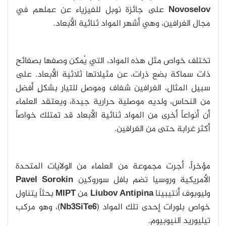
Novoselov
على جائزة نوبل للفيزياء عن عملهم في
مجال الغرافين، وهي أشهر المواد ثنائية الأبعاد.
تختلف خواص مثل هذه المواد، التي يُمكن وصفها بصفائح
ذات سماكة بضع ذرات، عن مثيلاتها ثلاثية الأبعاد. على
سبيل المثال، الغرافين شفاف وموصل للتيار بشكلٍ أفضل
من النحاس، ولديه موصلية حرارية جيدة، ويعتقد العلماء
أن أنواعاً أخرى من المواد ثنائية الأبعاد قد تمتلك خواصاً
أكثر غرابة حتى من الغرافين.
مؤخراً، أجرت مجموعة من العلماء من الولايات المتحدة
الأمريكية وروسيا تضم بافل سوروكين
Pavel Sorokin
وليوبوف أنتيبينا
Liubov Antipina
من
MIPT
بحثاً يتناول
خواص بلورات إحدى تلك المواد (
Nb3SiTe6
)، وهو مركب
تيليوريد النيوبيوم.