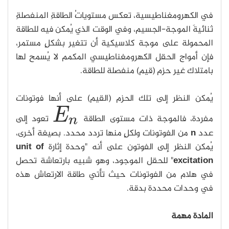
في الكهرومغناطيسية، تعكس مستوياتُ الطاقةِ المنفصلةِ
ثنائيةَ الموجة-الجسيم، وفي الوقت الذي يُمكن فيه للطاقة
المحمولة على موجة كلاسيكية أن تتغير بشكلٍ مستمر،
فإن أمواج الحقل الكهرومغناطيسي المكمم لا يُسمح لها
بامتلاك غير حزم (قيم) منفصلة للطاقة.
يُمكن النظر إلى تلك الحزم (القيم) على أنها فوتونات
E
مفردة، فالموجة ذات مستوى الطاقة
تعود إلى
E
n
n
عدد
n
من الفوتونات ولكلٍ منها تردد محدد. بصيغة أخرى،
يُمكن النظر إلى الفوتون على أنه "وحدة إثارة
unit of
excitation
" للحقل الموجود، وهو شبيه بارتعاشة تحصل
في هلام من الفوتونات حيث تأتي طاقة الارتعاش هذه
في وحدات محددة بدقة.
المادة مهمة