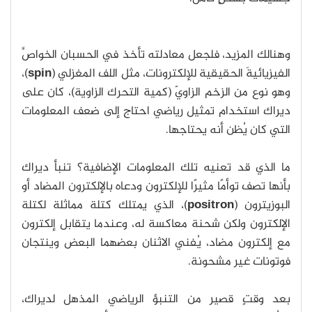
وهنالك المزيد، فلجعل معادلته تأخذ في الحسبان الخواصَّ
الفيزيائيةَ الحقيقية للإلكترونات، مثل اللف المغزلي (
spin
)،
وهو نوع من الزخم الزاويّ (كمية التحرك الزاوية)، كان على
ديراك استخدام تمثيل رياضي احتاج إلى ضعف المعلومات
التي كان يُظن أنه يحتاجها.
ما الذي قد تعنيه تلك المعلومات الإضافية؟ تنبأ ديراك
بأنها تصف توأمًا مثيرًا للإلكترون ودعاه بالإلكترون المضاد أو
البوزيترون (
positron
)، الذي يمتلك كتلة مماثلة لكتلة
الإلكترون ولكن شحنة معاكسة له، وعندما يتقابل إلكترون
مع إلكترون مضاد، يُفني الاثنان بعضهما البعض وينتجان
فوتونات غير مشحونة.
بعد وقتٍ قصير من التنبؤ الرياضي المذهل لديراك،