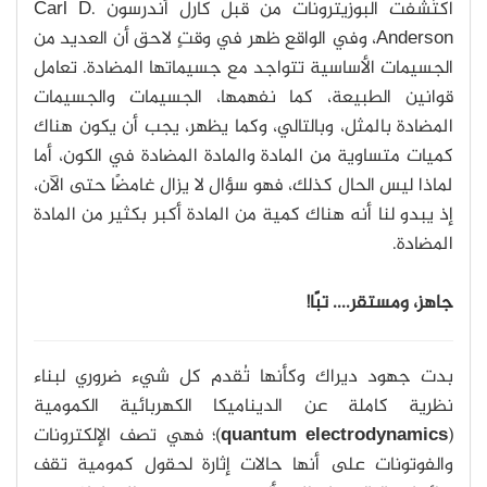
اكتُشفت البوزيترونات من قبل كارل أندرسون Carl D.
Anderson، وفي الواقع ظهر في وقتٍ لاحق أن العديد من
الجسيمات الأساسية تتواجد مع جسيماتها المضادة. تعامل
قوانين الطبيعة، كما نفهمها، الجسيمات والجسيمات
المضادة بالمثل، وبالتالي، وكما يظهر، يجب أن يكون هناك
كميات متساوية من المادة والمادة المضادة في الكون، أما
لماذا ليس الحال كذلك، فهو سؤال لا يزال غامضًا حتى الآن،
إذ يبدو لنا أنه هناك كمية من المادة أكبر بكثير من المادة
المضادة.
جاهز، ومستقر.... تبًا!
بدت جهود ديراك وكأنها تُقدم كل شيء ضروري لبناء
نظرية كاملة عن الديناميكا الكهربائية الكمومية
(
quantum electrodynamics
)؛ فهي تصف الإلكترونات
والفوتونات على أنها حالات إثارة لحقول كمومية تقف