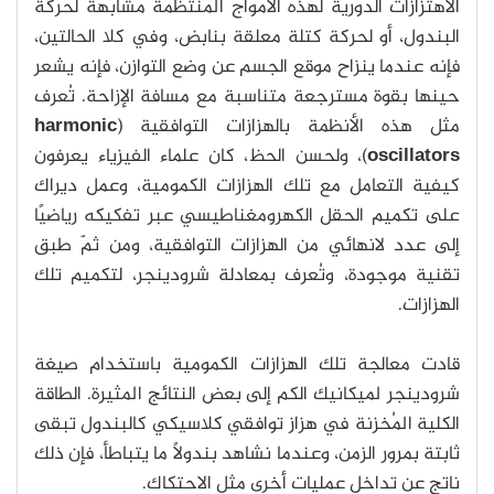
الاهتزازات الدورية لهذه الأمواج المنتظمة مشابهة لحركة
البندول، أو لحركة كتلة معلقة بنابض، وفي كلا الحالتين،
فإنه عندما ينزاح موقع الجسم عن وضع التوازن، فإنه يشعر
حينها بقوة مسترجعة متناسبة مع مسافة الإزاحة. تُعرف
مثل هذه الأنظمة بالهزازات التوافقية (
harmonic
oscillators
)، ولحسن الحظ، كان علماء الفيزياء يعرفون
كيفية التعامل مع تلك الهزازات الكمومية، وعمل ديراك
على تكميم الحقل الكهرومغناطيسي عبر تفكيكه رياضيًا
إلى عدد لانهائي من الهزازات التوافقية، ومن ثمّ طبق
تقنية موجودة، وتُعرف بمعادلة شرودينجر، لتكميم تلك
الهزازات.
قادت معالجة تلك الهزازات الكمومية باستخدام صيغة
شرودينجر لميكانيك الكم إلى بعض النتائج المثيرة. الطاقة
الكلية المُخزنة في هزاز توافقي كلاسيكي كالبندول تبقى
ثابتة بمرور الزمن، وعندما نشاهد بندولًا ما يتباطأ، فإن ذلك
ناتج عن تداخل عمليات أخرى مثل الاحتكاك.