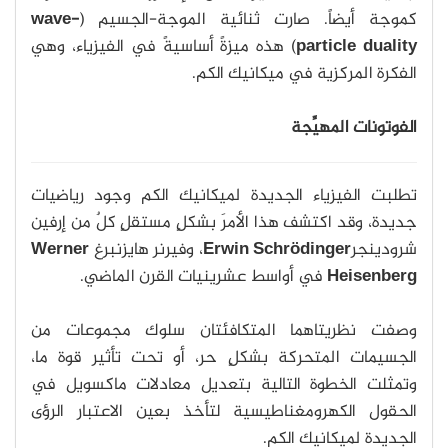
كموجة أيضاً. صارت ثنائية الموجة-الجسيم (
wave-
particle duality
) هذه ميزةً أساسيةً في الفيزياء، وهي
الفكرة المركزية في ميكانيك الكم.
الفوتونات المهيِّجة
تطلبت الفيزياء الجديدة لميكانيك الكم وجود رياضيات
جديدة، وقد اكتشف هذا الأمرَ بشكلٍ مستقلٍ كلٌ من إرفين
شرودينجر
Erwin Schrödinger
، وفيرنر هايزنبرغ
Werner
Heisenberg
في أواسط عشرينيات القرن الماضي.
وصفت نظريتاهما المتكافئتان سلوك مجموعات من
الجسيمات المتحركة بشكلٍ حر، أو تحت تأثير قوة ما،
وتمثلت الخطوة التالية بتعديل معادلات ماكسويل في
الحقول الكهرومغناطيسية لتأخذ بعين الاعتبار الرؤى
الجديدة لميكانيك الكم.