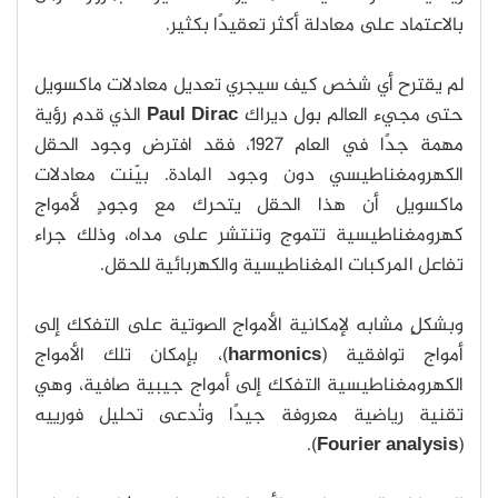
بالاعتماد على معادلة أكثر تعقيدًا بكثير.
لم يقترح أي شخص كيف سيجري تعديل معادلات ماكسويل
حتى مجيء العالم بول ديراك
Paul Dirac
الذي قدم رؤية
مهمة جدًا في العام 1927، فقد افترض وجود الحقل
الكهرومغناطيسي دون وجود المادة. بيّنت معادلات
ماكسويل أن هذا الحقل يتحرك مع وجودٍ لأمواج
كهرومغناطيسية تتموج وتنتشر على مداه، وذلك جراء
تفاعل المركبات المغناطيسية والكهربائية للحقل.
وبشكلٍ مشابه لإمكانية الأمواج الصوتية على التفكك إلى
أمواج توافقية (
harmonics
)، بإمكان تلك الأمواج
الكهرومغناطيسية التفكك إلى أمواج جيبية صافية، وهي
تقنية رياضية معروفة جيدًا وتُدعى تحليل فورييه
).
Fourier analysis
(