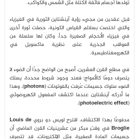
تُولدها أجسام فائقة الكتلة مثل الشمس والكواكب.
قبل عقدين من مجيء رؤية آينشتاين الثورية في الفيزياء
والتي اختصت بسلالم القياس الكونية، حصلت ثورة أخرى
في فيزياء الأحجام الصغيرة جداً، وكان لها سلسلة من
العواقب الجذرية على نظرية ماكسويل في
الكهرومغناطيسية.
في مطلع القرن العشرين، أصبح من الواضح جدًا أن الضوء لا
يتصرف دومًا كالأمواج؛ فعند وجود شروط محددة، يسلك
الضوء سلوك جسيمات عُرفت بالفوتونات (
photons
)، وهذا
ما أدركه آينشتاين عندما اكتشف المفعول الكهروضوئي
).
photoelectric effect
(
مدفوعًا بهذا الاكتشاف، اقترح لويس دو بروي
Louis de
Broglie
في وقتٍ مبكر من عشرينيات القرن الماضي أن
جسيمات المادة الصغيرة، مثل الإلكترونات، قد تتصرف