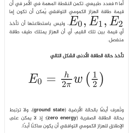
أما n فعدد طبيعي. تكمن النقطة المهمة في الأمر في أن
قيمة طاقة الهزاز الكمومي التوافقي يُمكن أن تكون إما
,
,
E
E
E
0
1
2
، وليس باستطاعتها أن تأخذ
E
0
,
E
1
,
E
2
أي قيمة بين تلك القيم، أي أن الهزاز يمتلك طيف طاقة
منفصل.
تأخذ حالة الطاقة الأدنى الشكل التالي
1
=
h
(
)
E
w
0
E
0
=
h
2
π
w
(
1
2
)
2
2
π
وتُعرف أيضًا بالحالة الأرضية (
ground state
)، ولا ترتبط
بحالة الطاقة الصفرية (
zero energy
)؛ إذ لا يمكن على
الإطلاق للهزاز الكمومي التوافقي أن يكون ساكنًا أبدًا.