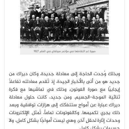
صورة تم التقاطها في مؤتمر سولفاي في العام 1927
وبذلك وُجدت الحاجة إلى معادلة جديدة، وكان ديراك من
جديد هو من أتى بالأخبار الجيدة، إذ تُقدم معادلته تفاعلًا
إيجابيًا مع صورة الفوتون، وذلك في تماشيها مع فكرة
ثنائية الموجة-الجسيم. ومن جديد، كانت حلول معادلة
ديراك عبارة عن أمواج ستتفكك إلى هزازات توافقية وبعد
ذلك يجري تكميمها. وكالفوتونات تماماً، تُمثل الإلكترونات
وحدات إثارة لحقلٍ آخر، وهي ليست أمواجًا بشكلٍ كامل، ولا
جسيمات بشكلٍ كامل.