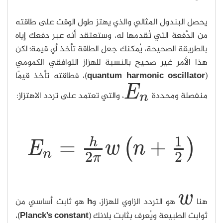
يحصل البندول المثالي والذي يهتز طول الوقت على طاقته
من الدَّفعة التي تُقدمها له، وستعتقد أنه عبر دفعك إياه
بالطريقة الصحيحة، يُمكنك جعل الطاقة تأخذ أي قيمة؛ لكن
هذا الأمر غير صحيح بالنسبة للهزاز التوافقي الكمومي
(
quantum harmonic oscillator
)، فطاقته تأخذ قيمًا
E
منفصلة ومحددة
، والتي تعتمد على تردد الاهتزاز:
E
n
n
1
=
+
h
(
)
E
w
n
E
n
=
h
2
π
w
(
n
+
1
2
)
n
2
2
π
w
هنا
هو التردد الزاوي للهزاز، و
h
هو ثابت أساسي من
w
ثوابت الطبيعة ويُعرف بثابت بلانك (
Planck’s constant
)،