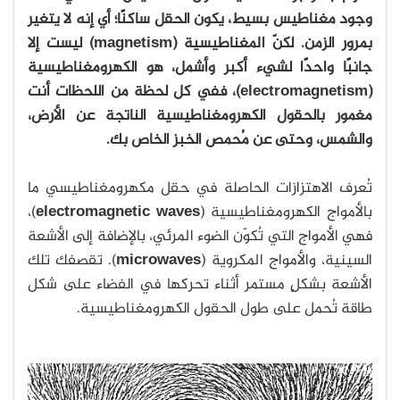
وجود مغناطيس بسيط، يكون الحقل ساكنًا؛ أي إنه لا يتغير
بمرور الزمن. لكنّ المغناطيسية (magnetism) ليست إلا
جانبًا واحدًا لشيء أكبر وأشمل، هو الكهرومغناطيسية
(electromagnetism)، ففي كل لحظة من اللحظات أنت
مغمور بالحقول الكهرومغناطيسية الناتجة عن الأرض،
والشمس، وحتى عن مُحمص الخبز الخاص بك.
تُعرف الاهتزازات الحاصلة في حقل مكهرومغناطيسي ما
بالأمواج الكهرومغناطيسية (
electromagnetic waves
)،
فهي الأمواج التي تُكوّن الضوء المرئي، بالإضافة إلى الأشعة
السينية، والأمواج المكروية (
microwaves
). تقصفك تلك
الأشعة بشكلٍ مستمر أثناء تحركها في الفضاء على شكل
طاقة تُحمل على طول الحقول الكهرومغناطيسية.