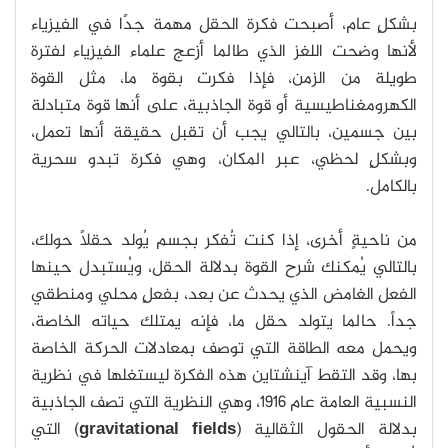
بشكلٍ عام، أصبحت فكرة الحقل مهمة جدًا في الفيزياء
لأنها وضحت اللغز الذي طالما أزعج علماء الفيزياء لفترة
طويلة من الزمن، فإذا فكرت بقوة ما، مثل القوة
الكهرومغناطيسية أو قوة الجاذبية، على أنها قوة متبادلة
بين جسمين، بالتالي يجب أن تقبل حقيقة أنها تعمل،
وبشكلٍ لحظي، عبر المكان، وهي فكرة تبدو سحرية
بالكامل.
من ناحيةٍ أخرى، إذا كنت تُفكر بجسم يُولد حقلًا حولك،
بالتالي يُمكنك شرح القوة بدلالة الحقل، ويُستبدل حينها
الفعل الغامض الذي يحدث عن بعد، بفعلٍ محلي ومنطقي
جداً. حالما يتولد حقل ما، فإنه يمتلك حياته الخاصة،
ويحمل معه الطاقة التي توصف بمعادلات الحركة الخاصة
بها، وقد التقط آينشتاين هذه الفكرة ليستغلها في نظرية
النسبية العامة عام 1916، وهي النظرية التي تصف الجاذبية
بدلالة الحقول الثقالية (
gravitational fields
) التي