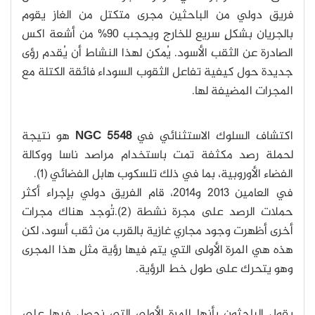
فريق دولي من الباحثين مجرى متكتل من الغاز يقوم
بالجريان بشكلٍ سريع للخارج ويحجب 90% من أشعة اكس
الصادرة عن الثقب الأسود. يُمكن لهذا النشاط أن يُقدم رؤى
جديدة حول كيفية تفاعل الثقوب السوداء فائقة الكتلة مع
المجرات المضيفة لها.
اكتشاف السلوك الاستثنائي في
NGC 5548
هو نتيجة
لحملة رصد مكثفة تمت باستخدام مراصد ناسا ووكالة
الفضاء الأوروبية، بما في ذلك تلسكوب هابل الفضائي (1).
في العامين 2013 و2014، قام الفريق دولي بإجراء أكثر
حملات الرصد على مجرة نشطة (2).تُوجد هناك مجرات
أخرى أظهرت وجود مجاري غازية بالقرب من ثقب أسود، لكن
هذه هي المرة الأولى التي يتم فيها رؤية مثل هذا المجرى
وهو يتحرك على طول خط الرؤية.
يقول الباحثون بأنها المرة الأولى التي نحصل فيها على