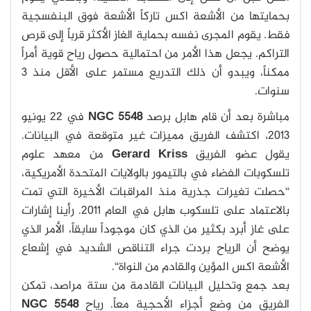
بحمايتها من الأشعة اكس تاركاً الأشعة فوق البنفسجية
فقط. يقوم المجرى نفسه بحماية الغاز الأكثر قرباً إلى قرص
التراكم. يجعل هذا الأمر من احتمالية حصول رياح قوية أمراً
ممكناً، ويبدو أن ذلك التدريع مستمر على الأقل منذ 3
سنوات.
مباشرة بعد أن قام هابل برصد
NGC 5548
في 22 يونيو
2013، اكتشف الفريق مميزات غير متوقعة في البيانات.
يقول عضو الفريق
Gerard Kriss
من معهد علوم
تلسكوبات الفضاء في بالتيمور بالولايات المتحدة الأمريكية،
‘‘حصلت تغيرات جذرية منذ المراقبات الأخيرة التي تمت
بالاعتماد على تلسكوب هابل في العام 2011. رأينا إشارات
على غاز أبرد بكثير من الذي كان موجوداً سابقاً، الأمر الذي
يوضح أن الرياح بردت جراء التناقص الشديد في إشعاع
الأشعة اكس المؤين والقادم من النواة‘‘.
بعد جمع وتحليل البيانات القادمة من ستة مراصد، تمكن
الفريق من وضع أجزاء الأحجية معاً. رياح
NGC 5548