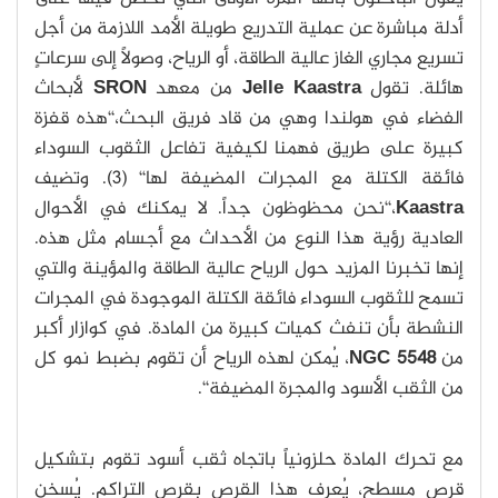
أدلة مباشرة عن عملية التدريع طويلة الأمد اللازمة من أجل
تسريع مجاري الغاز عالية الطاقة، أو الرياح، وصولاً إلى سرعاتٍ
هائلة. تقول
Jelle Kaastra
من معهد
SRON
لأبحاث
الفضاء في هولندا وهي من قاد فريق البحث،‘‘هذه قفزة
كبيرة على طريق فهمنا لكيفية تفاعل الثقوب السوداء
فائقة الكتلة مع المجرات المضيفة لها‘‘ (3). وتضيف
Kaastra
،‘‘نحن محظوظون جداً. لا يمكنك في الأحوال
العادية رؤية هذا النوع من الأحداث مع أجسام مثل هذه.
إنها تخبرنا المزيد حول الرياح عالية الطاقة والمؤينة والتي
تسمح للثقوب السوداء فائقة الكتلة الموجودة في المجرات
النشطة بأن تنفث كميات كبيرة من المادة. في كوازار أكبر
من
NGC 5548
، يُمكن لهذه الرياح أن تقوم بضبط نمو كل
من الثقب الأسود والمجرة المضيفة‘‘.
مع تحرك المادة حلزونياً باتجاه ثقب أسود تقوم بتشكيل
قرص مسطح، يُعرف هذا القرص بقرص التراكم. يُسخن