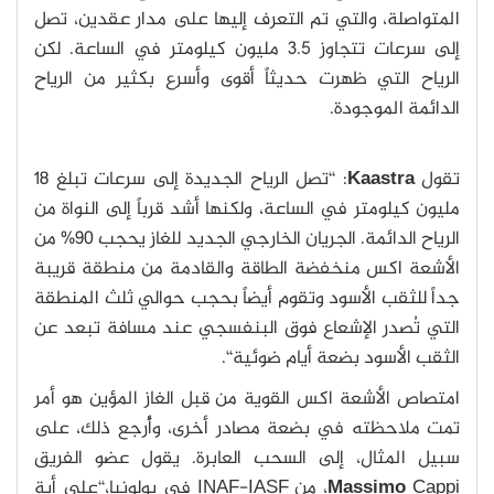
المتواصلة، والتي تم التعرف إليها على مدار عقدين، تصل
إلى سرعات تتجاوز 3.5 مليون كيلومتر في الساعة. لكن
الرياح التي ظهرت حديثاً أقوى وأسرع بكثير من الرياح
الدائمة الموجودة.
تقول
Kaastra
: ‘‘تصل الرياح الجديدة إلى سرعات تبلغ 18
مليون كيلومتر في الساعة، ولكنها أشد قرباً إلى النواة من
الرياح الدائمة. الجريان الخارجي الجديد للغاز يحجب 90% من
الأشعة اكس منخفضة الطاقة والقادمة من منطقة قريبة
جداً للثقب الأسود وتقوم أيضاً بحجب حوالي ثلث المنطقة
التي تُصدر الإشعاع فوق البنفسجي عند مسافة تبعد عن
الثقب الأسود بضعة أيام ضوئية‘‘.
امتصاص الأشعة اكس القوية من قبل الغاز المؤين هو أمر
تمت ملاحظته في بضعة مصادر أخرى، وأُرجع ذلك، على
سبيل المثال، إلى السحب العابرة. يقول عضو الفريق
Massimo
Cappi، من INAF-IASF في بولونيا،‘‘على أية