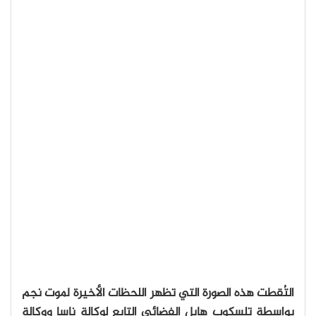
التُقطت هذه الصورة التي تظهر اللحظات الأخيرة لموت نجم
بواسطة تلسكوب هابل الفضائي التابع لوكالة ناسا ووكالة