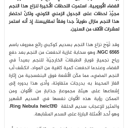
الفضاء الأوروبية. استمرت اللحظات الأخيرة لنزاع هذا النجم
مجرّدَ لحظات على الجدول الزمني الكوني، ولكنّ احتضار
هذا النجم مازال طويلاً جدا وفقاً لمقاييسنا، إذ أنه استمر
لعشرات الآلاف من السنين.
وقد تُوّج نزاع هذا النجم بسديم كوكبي رائع معروف باسم
NGC 6565
، وهو سحابة غازية اندفعت من النجم بعد دفعِ
رياحٍ نجميةٍ قويةٍ الطبقاتَ الخارجيّةَ للنجم بعيداً في
الفضاء، وعندما اندفعت كمية كافية من المواد، انكشف لُب
النجم المضيء، مما مكّن الأشعة فوق البنفسجية من إثارة
الغاز المحيط به بدرجات متفاوتة، وأدى هذا بدوره إلى
إشعاعها على هيئةِ مجموعةٍ جذابةٍ من الألوان. ومن
الممكن رؤية هذه الألوان نفسها في السديم الشهير
والمثير للإعجاب سديم الحلقة
Ring Nebula heic1310
،
وهو أحد الأمثلة البارزة على السدم المشابهة.