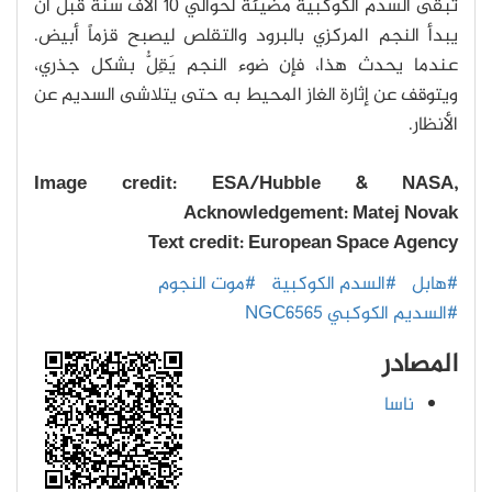
تبقى السدم الكوكبية مضيئة لحوالي 10 آلاف سنة قبل أن
يبدأ النجم المركزي بالبرود والتقلص ليصبح قزماً أبيض.
عندما يحدث هذا، فإن ضوء النجم يَقِلُّ بشكل جذري،
ويتوقف عن إثارة الغاز المحيط به حتى يتلاشى السديم عن
الأنظار.
Image credit: ESA/Hubble & NASA,
Acknowledgement: Matej Novak
Text credit: European Space Agency
#هابل
#السدم الكوكبية
#موت النجوم
#السديم الكوكبي NGC6565
المصادر
ناسا