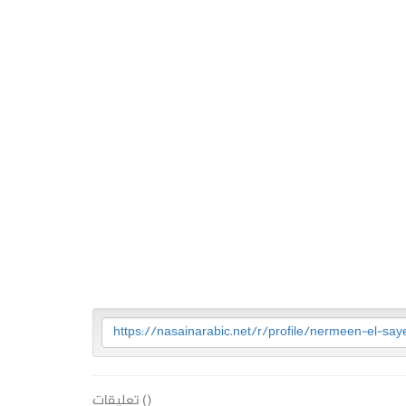
https://nasainarabic.net/r/profile/nermeen-el-say
(
) تعليقات