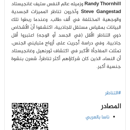
Randy Thornhill
وزميله عالم النفس ستيف غانجيستاد
Steve Gangestad
وآخرون تناظر المميزات الجسدية
والوجهية المختلفة في ألف طالب. وعندما ربطوا تلك
البيانات بمقياس مستقل للجاذبية، اكتشفوا أنّ الأشخاص
ذوي التناظر الأقل (في الجسد أو الوجه) اعتبروا أقل
جاذبية. وفي دراسة أُجريت على أزواج متبايني الجنس،
تمثلت المفاجأة الأكبر في اكتشاف ثورنهيل وغانجيستاد
أن النساء، الذين كان شركاؤهم أكثر تناظراً، شعرن بنشوة
جنسية أكبر.
#التناظر
المصادر
ناسا بالعربي