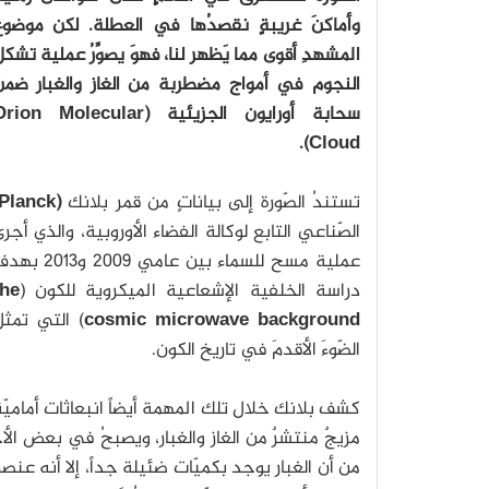
وأماكنَ غريبةٍ نقصدُها في العطلة. لكن موضوع
المشهدِ أقوى مما يَظهر لنا، فهوَ يصوِّرُ عملية تشك
النجوم في أمواج مضطربة من الغاز والغبار ضمن
سحابة أورايون الجزيئية (ion Molecular
Cloud).
تستندُ الصّورة إلى بياناتٍ من قمر بلانك
(Planck)
الصّناعي التابع لوكالة الفضاء الأوروبية، والذي أجر
عملية مسح للسماء بين عامي 2009 و013
دراسة الخلفية الإشعاعية الميكروية للكون (
the
cosmic microwave background
) التي تمثل
الضّوءَ الأقدمَ في تاريخ الكون.
كشف بلانك خلال تلك المهمة أيضاً انبعاثات أماميّة م
مزيجٌ منتشرٌ من الغاز والغبار، ويصبحُ في بعض الأح
من أن الغبار يوجد بكميّات ضئيلة جداً، إلا أنه عن