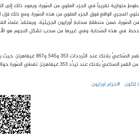
ٍ متوازية تقريباً في الجزء العلوي من الصّورة، ويعود ذلك إلى ال
 المجري الواقع فوق الجزءِ العلوي من هذه الصّورة. ومع ذلك فإن ا
 الصّورة، ضمنَ منطقةِ سحابةِ أورايون الجزيئيّة. ويعتقدُ علماءُ الفلكِ
لملاحظ في هذه السّحابة وفي غيرها من سحبِ تشكل النجوم هو الأ
تُحسَبُ انبعاثات الغبار من خلال دمج نتائج رصد القمر الصّناعيِّ بلانك عند التّرددات 353 و5
 للكون
#حزام اورايون