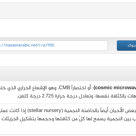
بوك
s://nasainarabic.net/r/a/1150
: أو اختصاراً CMB، وهو الإشعاع الحراري الذي خ
افة نفسها، وتعادل درجة حرارة 2.725 درجة كلفن.
: تُعرف في بعض الأحيان أيضاً بالحاضنة النجمية (stellar nursery) إذا 
بين النجمية يسمح لها كلٌ من كثافتها وحجمها بتشكيل الجزيئات و