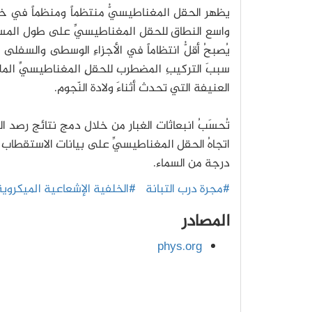
يظهر الحقل المغناطيسيُّ منتظماً ومنظماً في خطوط
واسع النطاق للحقل المغناطيسيِّ على طول المستوي
يُصبحُ أقلُّ انتظاماً في الأجزاءِ الوسطى والسفلى من
سببَ التركيبِ المضطرب للحقلِ المغناطيسيِّ ا
العنيفة التي تحدث أثناءَ ولادة النّجوم.
درجة من السماء.
#مجرة درب التبانة
#الخلفية الإشعاعية الميكروية
المصادر
phys.org