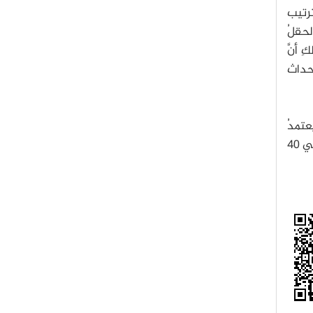
ترتيب
لحقلُ
 أنَّ
حداث
54 و857 غيغاهرتز، حيث يعتمدُ
اتجاهُ الحقل المغناطيسيِّ على بيانات الاستقطاب من القمرِ الصناعيِّ بلانك عند تردُّد 353 غيغاهرتز. تغطي الصّورة حوالي 40