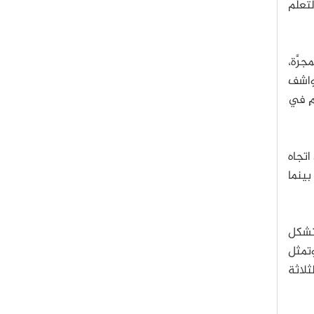
تعلّم
رَّة،
كواشف
مِ في
اتجاه
بينما
لتشكل
، وتمثل
ثلاثة