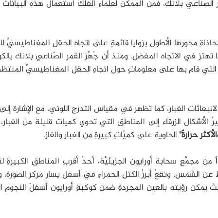
لصّناعي بلانك، فمن الممكن لعلماءِ الفلك استعمالُ هذه البيانات ل
حاذاةِ محورها الأطول بزوايا قائمةٍ على اتجاه الحقل المغناطيسيِّ للمج
ا تهتز في الاتجاه المفضل. ومنذ أن جُهِّز القمر الصّناعي بلانك بال
ي قام بها على معلوماتٍ حول اتجاهِ الحقل المغناطيسيِّ المنتظ
ة لانبعاثات الغبار، كما تظهر في مقياس التدرج اللوني، مع الإشارة إلى 
شيرُ الأشكال الزرقاء إلى المناطق التي تحوي كميات قليلة من الغبار، 
الأكثر حرارةً"
الحاوية على كميّاتٍ كبيرةٍ من الغبارِ والغاز.
 من مجمَّعِ سحابة أورايون الجزيئيَّة، أحدُ أقربِ المناطقِ الكبيرةِ 
الي 1300 سنةٍ ضوئيّة فقط عن الشمس، وتقعُ أبرزُ الكتلِ الحمراءِ في أسفل يسارِ مركز الصورة
ث يمكن رؤيته بالعين المجردةِ ضمن كوكبةِ أورايون أسفلَ النجوم ال