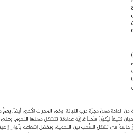
ل
Or
ى
2 بهدف
ن المادة ضمنَ مجرَّة دربِ التبانة، وفي المجرات الأخرى أيضاً. يعمُّ م
يان كثيفاً ليُكوِّنَ سُحباً غازيّة عملاقة تتشكل ضمنها النجوم. وعلى 
صرٌ حاسمٌ في تشكل السُّحب بين النجمية، وبفضل إشعاعه بألوانٍ زاهية