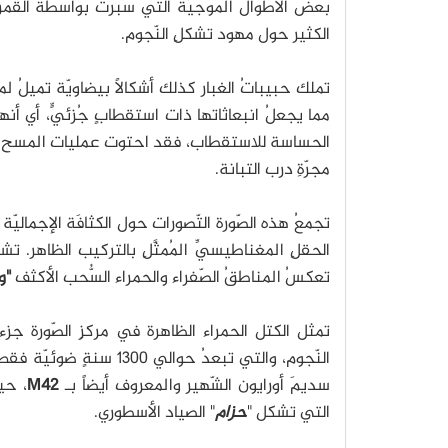
بعض الأطوال الموجيّة التي سُبرَت بواسطة القمر ا
الكثير حول مهود تشكلِ النّجوم.
تملك حبيباتُ الغبار كذلك أشكالاً بيضاويّة تميلُ لم
مما يجعلُ انبعاثاتها ذات استقطابٍ جُزئيٍّ، أي أنه
الحساسة للاستقطاب، فقد احتوت عمليات المسح الت
مجرّةِ درب التبانة.
تجمعُ هذه الصّورة التّصورات حول الكثافَة الإجماليّ
الحقلِ المغناطيسيِّ المُمثَّلِ بالتركيب الظاهر. ت
تعكسُ المناطقُ الصّفراء والحمراء السُّحب الأكثف
"و
تمثل الكتل الحمراء الظاهرة في مركزِ الصّورة جزءاً
النّجوم، والتي تبعدُ حو
سديمَ أورايون الشّهير والمعروف أيضاً بـ
M42
، حي
التي تشكل "
حزام
" الصياد الأسطوري.