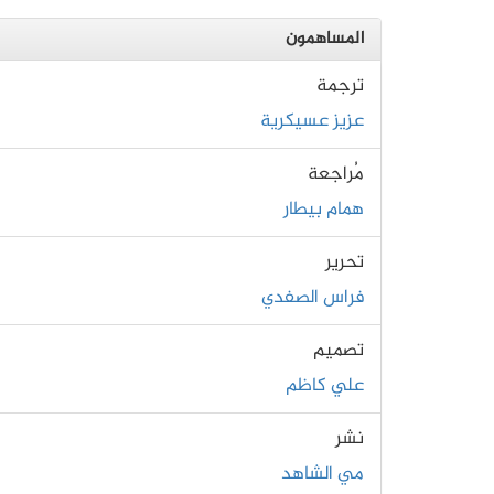
المساهمون
ترجمة
عزيز عسيكرية
مُراجعة
همام بيطار
تحرير
فراس الصفدي
تصميم
علي كاظم
نشر
مي الشاهد