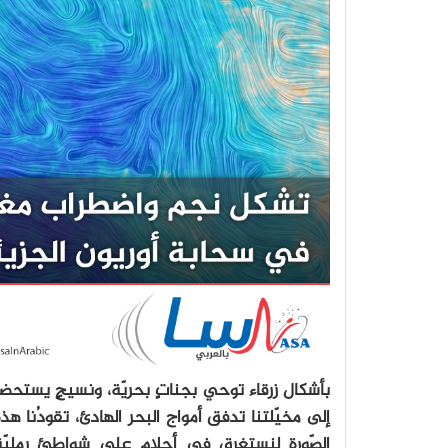
بأشكال زرقاء توحي بجناتٍ بحريّة، ونسيجٍ يستحضر
إلى مخيّلتنا تدفق أمواج البحر الهادئ، تقودُنا هذ
الصّورة لنستغرق في أحلامٍ على شواطئ رمليّةٍ