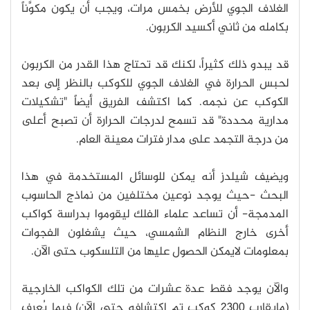
الغلاف الجوي للأرض بخمس مرات، ويجب أن يكون مكوَّناً
بكامله من ثاني أكسيد الكربون.
قد يبدو ذلك كثيراً، لكنك قد تحتاج هذا القدر من الكربون
لحبس الحرارة في الغلاف الجوي للكوكب بالنظر إلى بعد
الكوكب عن نجمه. كما اكتشف الفريق أيضاً "تشكيلات
مدارية محددة" قد تسمح لدرجات الحرارة أن تصبح أعلى
من درجة التجمد على مدار فترات معينة العام.
ويضيف شيلدز أنه يمكن للوسائل المستخدمة في هذا
البحث -حيث يوجد نوعين مختلفين من نماذج الحاسوب
المدمجة- أن تساعد علماء الفلك ليقوموا بدراسة كواكب
أخرى خارج النظام الشمسي، حيث يشغلون الفجوات
بمعلومات لايمكن الحصول عليها من التلسكوب حتى الآن.
والآن يوجد فقط عدة عشرات من تلك الكواكب الخارجية
(مايقارب 2300 كوكب تم اكتشافه حتى الآن) فيما يُعرف