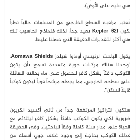
هي عليه على الأرض).
تُعتبر مراقبة السطح الخارجي من المسلمات حالياً نظراً
لكون
Kepler_62f
بعيد جداً، لذلك فنماذج الحاسوب تلك
هي أكثر التقديرات الدقيقة التي حصلنا عليها.
يقول الباحث الرئيسي أوماوا شيلدز
Aomawa Shields
:
"وجدنا هناك مركبات جوية متعددة تسمح بأن يكون
الكوكب دافئاً بشكل كافٍ للحصول على ماء بحالته السائلة
على سطحه الخارجي، مما يجعله مرشحاً قوياً ليكون كوكباً
قابلاً للسكن".
ستكون التراكيز المرتفعة جداً من ثاني أكسيد الكربون
ضرورية لكي يكون الكوكب دافئاً بشكلٍ كافٍ ليتلائم مع
الحياة على مدار سنة كاملة وفقاً للباحثين. وفي الحقيقة
فذلك الكوكب بحاجة إلى وجود غلاف جوي أسمك من