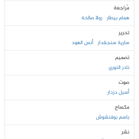
مُراجعة
همام بيطار
رولا صالحة
تحرير
سارية سنجقدار
أنس الهود
تصميم
نادر النوري
صوت
أسيل دزدار
مكساج
باسم بوفنشوش
نشر