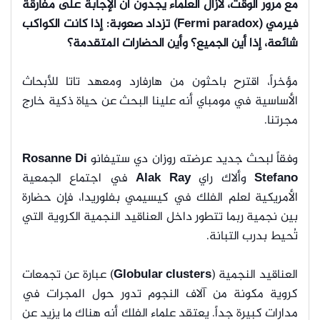
مع مرور الوقت، لازال العلماء يجدون أن الإجابة على مفارقة
فيرمي (Fermi paradox) تزداد صعوبة: إذا كانت الكواكب
شائعة، إذا أين الجميع؟ وأين الحضارات المتقدمة؟
مؤخراً، اقترح باحثون من هارفارد ومعهد تاتا للأبحاث
الأساسية في مومباي أنه علينا البحث عن حياة ذكية خارج
مجرتنا.
وفقاً لبحث جديد عرضته روزان دي ستيفانو
Rosanne Di
Stefano
وألاك راي
Alak Ray
في اجتماع الجمعية
الأمريكية لعلم الفلك في كيسيمي بفلوريدا، فإن حضارة
بين نجمية ربما تتطور داخل العناقيد النجمية الكروية التي
تُحيط بدرب التبانة.
العناقيد النجمية (
Globular clusters
) عبارة عن تجمعات
كروية مكونة من آلاف النجوم تدور حول المجرات في
مدارات كبيرة جداً. يعتقد علماء الفلك أنه هناك ما يزيد عن