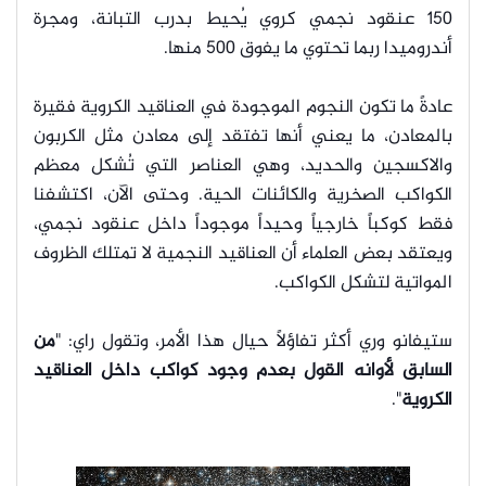
150 عنقود نجمي كروي يُحيط بدرب التبانة، ومجرة
أندروميدا ربما تحتوي ما يفوق 500 منها.
عادةً ما تكون النجوم الموجودة في العناقيد الكروية فقيرة
بالمعادن، ما يعني أنها تفتقد إلى معادن مثل الكربون
والاكسجين والحديد، وهي العناصر التي تُشكل معظم
الكواكب الصخرية والكائنات الحية. وحتى الآن، اكتشفنا
فقط كوكباً خارجياً وحيداً موجوداً داخل عنقود نجمي،
ويعتقد بعض العلماء أن العناقيد النجمية لا تمتلك الظروف
المواتية لتشكل الكواكب.
ستيفانو وري أكثر تفاؤلاً حيال هذا الأمر، وتقول راي: "
من
السابق لأوانه القول بعدم وجود كواكب داخل العناقيد
الكروية
".