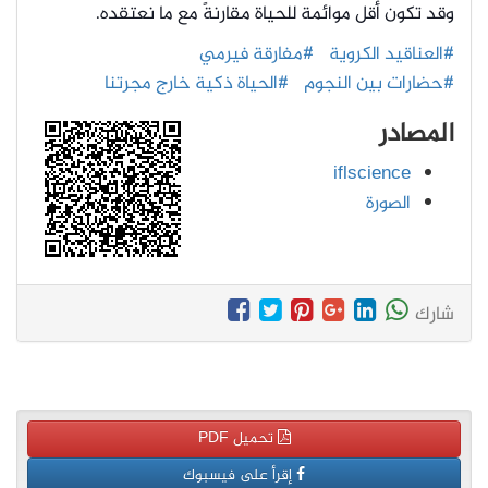
وقد تكون أقل موائمة للحياة مقارنةً مع ما نعتقده.
#العناقيد الكروية
#مفارقة فيرمي
#حضارات بين النجوم
#الحياة ذكية خارج مجرتنا
المصادر
iflscience
الصورة
شارك
تحميل PDF
إقرأ على فيسبوك