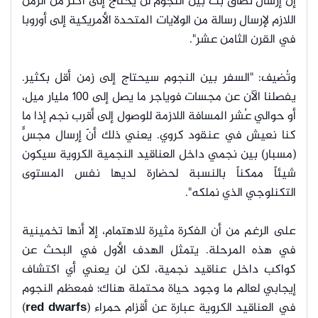
إن إرسال نطاق بث بين النجوم لن يحتاج إلى أكثر من الزمن
اللازم لإرسال رسالة من الولايات المتحدة الأمريكية إلى أوروبا
في القرن الثامن عشر".
وتُضيف: "السفر بين النجوم سيحتاج إلى زمن أقل بكثير.
يفصلنا الآن عن مجسات فوياجر ما يصل إلى 100 مليار ميل،
أو حوالي عُشر المسافة اللازمة للوصول إلى أقرب نجم إذا ما
كنا نعيش في عنقود كروي. يعني ذلك أنّ إرسال مجسٍّ
(مسبار) بين نجمي داخل العناقيد النجمية الكروية سيكون
شيئاً ممكناً بالنسبة لحضارة لديها نفس المستوى
التكنلوجي الذي نملكه".
على الرغم من أن الفكرة مثيرة للاهتمام، إلا أنها تخمينية
في هذه المرحلة. يتمثل الهدف الأول في البحث عن
كواكب داخل عناقيد نجمية، لكن لن يعني أي اكتشاف
إيجابي لعالم ما وجود حياة محتملة هناك؛ فمعظم النجوم
في العناقيد الكروية عبارة عن أقزام حمراء (
red dwarfs
)