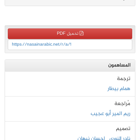
تحميل PDF
https://nasainarabic.net/r/a/1
المساهمون
ترجمة
همام بيطار
مُراجعة
ريم المير أبو عجيب
تصميم
نادر النوري
إحسان نبهان