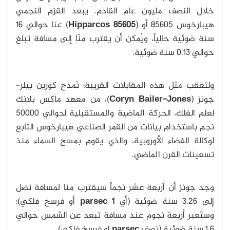
خلال النصف مليون عام القادم. يبعد القزم النجمي
هيبارخوس 85605 أو (
Hipparcos 85605
) عنا حوالي 16
سنة ضوئية حالياً، ويُمكن أن يقترب منّا إلى مسافة تبلغ
حوالي 0.13 سنة ضوئية.
ولتعقب مثل هذه المقابلات القريبة؛ نَمذج كورين بيلر-
جونز (
Coryn Bailer-Jones
)، من معهد ماكس بلانك
لعلم الفلك، الحركة الماضية والمستقبلية لحوالي 50000
نجم باستخدام بيانات من القمر الصناعي هيبارخوس التابع
لوكالة الفضاء الأوروبية، والذي يقوم بمسح السماء منذ
تسعينات القرن الماضي.
وجد جونز أن أربعة عشر نجماً سيقترب منا لمسافة تصل
إلى 3.26 سنة ضوئية (أي
1
parsec
أو فرسخ فلكي)؛
وستَعبر أربعة نجوم عند مسافة تبعد عن الشمس حوالي
1.6 سنة ضوئية (نصف
parsec
او فرسخ فلكي).