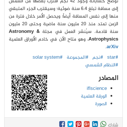
تُوضح حساباته وجود 42 نجم اقترب بعضها من الشمس
إلى مسافة تبلغ 6.4 سنة ضوئية؛ وسيقترب الجزء المتبقي
منها إلى نفس المسافة أيضاً؛ ويحصل الأمر خلال فترة من
الزمن تمتد منذ 20 مليون سنة ماضية وحتى 20 مليون
سنة قادمة. سيُنشر العمل في مجلة
Astronomy &
Astrophysics
، وهو متاح الآن في خادم الأوراق العلمية
.​
arXiv
#star
#نجم
#المجموعة
#solar system
#النظام الشمسي
المصادر
iflscience
الورقة العلمية
الصورة
شارك