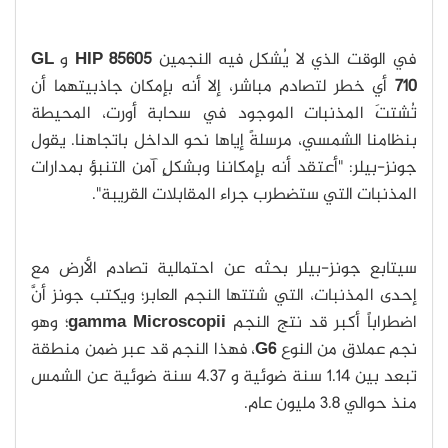
في الوقت الذي لا يُشكل فيه النجمين
HIP 85605
و
GL
710
أي خطر لتصادم مباشر، إلا أنه بإمكان جاذبيتهما أن
تُشتتَ المذنبات الموجود في سحابة أورت، المحيطة
بنظامنا الشمسي، مرسلةً إياها نحو الداخل باتجاهنا. يقول
جونز-بيلر: "أعتقد أنه بإمكاننا وبشكلٍ آمن التنبؤ بمدارات
المذنبات التي ستضطرب جراء المقابلات القريبة".
سيتابع جونز-بيلر بحثه عن احتمالية تصادم الأرض مع
إحدى المذنبات، التي شتتها النجم العابر؛ ويكتب جونز أنَّ
اضطراباً أكبر قد نتج النجم
gamma Microscopii
؛ وهو
نجم عملاق من النوع
G6
، فهذا النجم قد عبر ضمن منطقة
تبعد بين 1.14 سنة ضوئية و 4.37 سنة ضوئية عن الشمس
منذ حوالي 3.8 مليون عام.