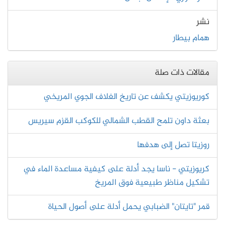
نشر
همام بيطار
مقالات ذات صلة
كوريوزيتي يكشف عن تاريخ الغلاف الجوي المريخي
بعثة داون تلمح القطب الشمالي للكوكب القزم سيريس
روزيتا تصل إلى هدفها
ﻛﺮﻳﻮﺯﻳﺘﻲ - ﻧﺎﺳﺎ ﻳﺠﺪ ﺃﺩﻟﺔ ﻋﻠﻰ ﻛﻴﻔﻴﺔ ﻣﺴﺎﻋﺪﺓ ﺍﻟﻤﺎﺀ ﻓﻲ
ﺗﺸﻜﻴﻞ ﻣﻨﺎﻇﺮ ﻃﺒﻴﻌﻴﺔ ﻓﻮﻕ ﺍﻟﻤﺮيخ
قمر "تايتان" الضبابي يحمل أدلة على أصول الحياة