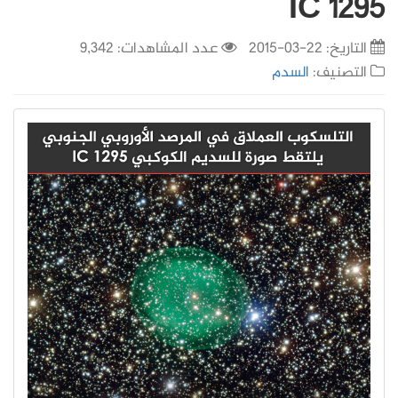
IC 1295
التاريخ:
22-03-2015
عدد المشاهدات: 9,342
التصنيف:
السدم