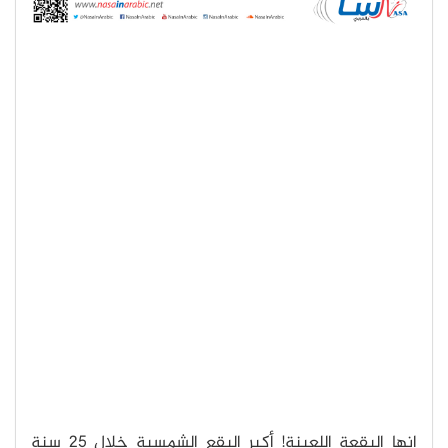
إنها البقعة اللعينة! أكبر البقع الشمسية خلال 25 سنة