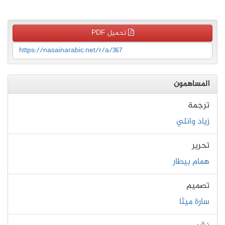
تحميل PDF
https://nasainarabic.net/r/a/367
المساهمون
ترجمة
زياد وانلي
تحرير
همام بيطار
تصميم
سارة ميثا