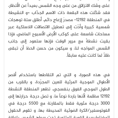
على وشك الانزلاق من على وجه الشمس بعيداً عن الأنظار،
فقد شكّلت هذه البقعة ذات الاسم الجذّاب –و النشيطة
في المنطقة 12192- مصدرَ إزعاجٍ دائم، أطلق ستة توهجات
شمسية كبيرة وأدّت إلى تعطيل الاتصالات اللاسلكية عبر
مساحات شاسعة على كوكب الأرض الأسبوع الماضي، فإذا
بقيت نشطةً مع مرور الوقت فإنها ستعود إلى جانب
الشمس المواجه لنا، و سيكون من حسن الحظ أن تبقى
ظلاً لما كانت عليه سابقاً.
في هذه الصورة، و التي تم التقاطها باستخدام أقصر
الأطوال الموجية المرئية للعين المجرّدة، و بالقرب من
الطول الموجي الفوق بنفسجي، تظهر المنطقة النشطة
12192 مظلمة لأنها باردة نوعاً ما، و تصل درجة حرارتها إلى
3000 درجة مئوية فقط بالمقارنة مع 5500 درجة في
الفوتوسفير/الكرة الضوئية المحيطة بها، و تقوم الحقول
المغناطيسية القوية الملتوية تحت سطح الشمس بإعاقة