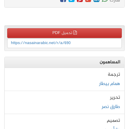
شارك
تحميل PDF
https://nasainarabic.net/r/a/690
المساهمون
ترجمة
همام بيطار
تحرير
طارق نصر
تصميم