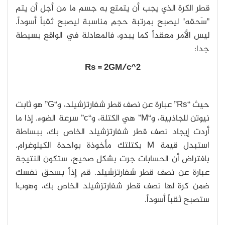
قطر الكرة الذي يجب أن يتمتع به جسم ما من أجل أن يتم
"سَحقه" ليصبح بمرتبة حجم مناسبة ليصبح ثقباً أسوداً.
ليس الأمر معقداً كما يبدو، فالمعادلة في الواقع بسيطة
جدا:
Rs = 2GM/c^2
حيث “Rs” عبارة عن نصف قطر شفارتزشيلد، و“G” هو ثابت
نيوتن للجاذبية، و“M” هي الكتلة، و“c” سرعة الضوء. إذا ما
أردت إيجاد نصف قطر شفارتزشيلد الخاص بك، ببساطة
استبدل قيمة M بكتلتك مأخوذة بواحدة الكيلوغرام.
بافتراض أن الحسابات جرت بشكل صحيح، ستكون النتيجة
عبارة عن نصف قطر شفارتزشيلد. قم إذاً بسحق نفسك
ضمن كرة لها نصف قطر شفارتزشيلد الخاص بك، وهوب!
ستصبح ثقباً أسوداً.