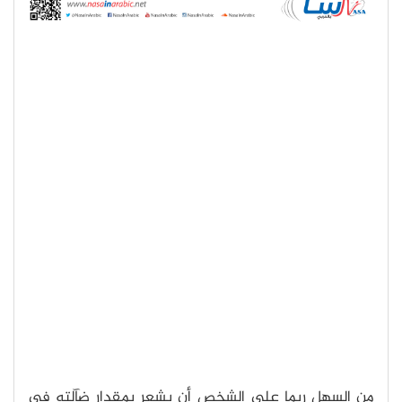
من السهل ربما على الشخص أن يشعر بمقدار ضآلته في