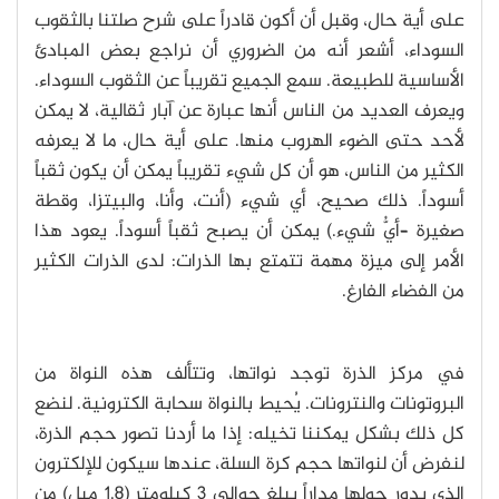
على أية حال، وقبل أن أكون قادراً على شرح صلتنا بالثقوب
السوداء، أشعر أنه من الضروري أن نراجع بعض المبادئ
الأساسية للطبيعة. سمع الجميع تقريباً عن الثقوب السوداء.
ويعرف العديد من الناس أنها عبارة عن آبار ثقالية، لا يمكن
لأحد حتى الضوء الهروب منها. على أية حال، ما لا يعرفه
الكثير من الناس، هو أن كل شيء تقريباً يمكن أن يكون ثقباً
أسوداً. ذلك صحيح، أي شيء (أنت، وأنا، والبيتزا، وقطة
صغيرة –أيُّ شيء.) يمكن أن يصبح ثقباً أسوداً. يعود هذا
الأمر إلى ميزة مهمة تتمتع بها الذرات: لدى الذرات الكثير
من الفضاء الفارغ.
في مركز الذرة توجد نواتها، وتتألف هذه النواة من
البروتونات والنترونات. يُحيط بالنواة سحابة الكترونية. لنضع
كل ذلك بشكل يمكننا تخيله: إذا ما أردنا تصور حجم الذرة،
لنفرض أن لنواتها حجم كرة السلة، عندها سيكون للإلكترون
الذي يدور حولها مداراً يبلغ حوالي 3 كيلومتر (1.8 ميل) من