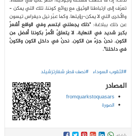
لذلك، إذا ما حصلت مشكلة وجودية، انظر عالياً في السماء.
تعرّف إلى ارتباطنا الوثيق مع روائع كوننا، تلك التي يمكن –
والأخرى التي لا يمكن-رؤيتها. وكما عبّر نيل ديغراس تيسون
عن ذلك ببلاغة:
"ذلك يجعلني ابتسم وفي الواقع أشعرُ
بكبرٍ شديد في النهاية. لا يتعلقُ الأمرُ بكوننا أفضل من
الكون. نحنُ جزءٌ من الكون. نحنُ في داخلِ الكون والكونُ
في داخلنا".
#الثقوب السوداء
#نصف قطر شفارتزشيلد
المصادر
fromquarkstoquasars
الصورة