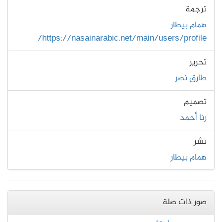
ترجمة
همام بيطار
https://nasainarabic.net/main/users/profile/
تحرير
طارق نصر
تصميم
رنا أحمد
نشر
همام بيطار
صور ذات صلة