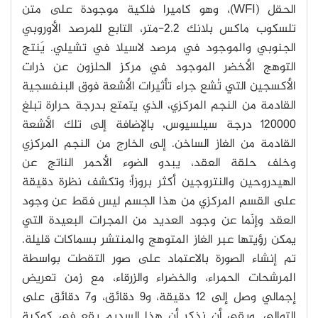
الحقل (WFI)، وهو كاميرا فلكية موجودة على متن
تلسكوب ماكس بلانك 2.2-متر، التابع للمرصد الأوروبي
الجنوبي والموجود في مرصد لاسيلا في تشيلي. يَنتج
التوهج الأخضر الموجود في مركز الحلزون عن ذرات
الأكسجين التي تُشع جراء تأثيرات الأشعة فوق البنفسجية
القادمة من النجم المركزي، الذي يتمتع بدرجة حرارة تبلغ
120000 درجة سيلسيوس، بالإضافة إلى تلك الأشعة
القادمة من الغاز الساخن. إلى الخارج من النجم المركزي
وخلف حلقة العقد، يبدو الضوء الأحمر الناتج عن
الهيدروحين والنتروجين أكثر بروزاً؛ وتكشف نظرة دقيقة
على القسم المركزي من هذا الجسم ليس فقط عن وجود
العقد وإنّما عن وجود العديد من المجرات البعيدة التي
يمكن رؤيتها عبر الغاز المتوهج والمنتشر بسماكات قليلة.
تم إنشاء الصورة بالاعتماد على صور التقطت بواسطة
المرشحات الحمراء، والخضراء والزرقاء، مع زمن تعريض
إجمالي وصل إلى 12 دقيقة، و9 دقائق، و7 دقائق على
التوالي. وبقي أن نذكر أن هذا السديم يقع في كوكبة