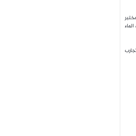
ختبر
 استخدمنا 72 ألف غالون من الماء
جارب