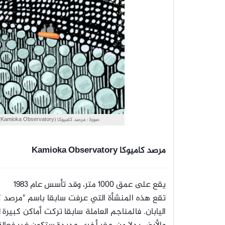
صورة : مرصد كاميوكا (Kamioka Observatory). حقوق الصورة: Illustration by Sandbox Studio, Chicago with Corinne Mucha
مرصد كاميوكا Kamioka Observatory
يقع على عمق 1000 متر، وقد تأسس عام 1983
تقع هذه المنشأة التي عرفت سابقا باسم "مرصد
اليابان. فالمناجم العاملة سابقا تركت أماكن كبير