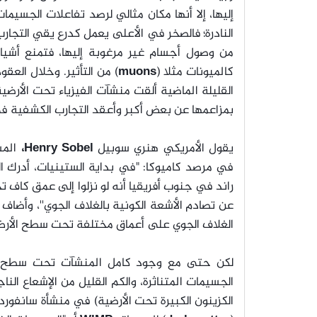
إليها، إلا أنها مكان مثالي لرصد تفاعلات الجسيما
النادرة؛ فالصخر في الأعلى يعمل كدرع يقي التجار
من وصول أجسام غير مرغوبة إليها، فتمنع أشياء
كالميونات مثلا (
muons
) من التأثير. وخلال العقو
القليلة الماضية ألقت منشآت الفيزياء تحت الأرضي
بمزاعمها عن بعض أكبر وأعقد التجارب الكشفية في
يقول الأمريكي هنري سوبيل
Henry Sobel،
الم
في مرصد كاميوكا: "في بداية الستينيات، أدرك 
راند في جنوب أفريقيا أنه لو نزلوا إلى عمق كاف
عن تصادم الأشعة الكونية بالغلاف الجوي''، وأضاف ق
الغلاف الجوي على أعماق مختلفة تحت سطح الأرض
لكن حتى مع وجود كامل المنشآت تحت سطح الأ
الجسيمات المتناثرة، والكم القليل من الإشعاع الن
الكزينون الكبيرة تحت الأرضية) في منشأة سانفور