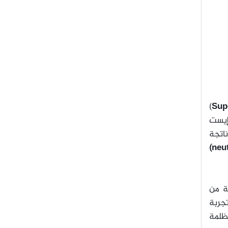
)
Sup
إيست
ناتجة
neut
ة من
تجربة
ظلمة