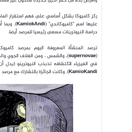
والأرض بدلا من حفر أخرى جديدة ستكون غير فعالة
ركز كاميوكا بشكل أساسي على فهم استقرار المادة
عليها اسم "كاميوكاندي" (
KamiokAndi
). وبما 
دراسة النيوترينات مسعى رئيسيا للمرصد أيضا.
ترصد المنشأة المعروفة اليوم بمرصد كاميوكا ا
(
supernovae
)، والشمس ، ومن الغلاف الجوي وال
في الفيزياء لاكتشافه تذبذب النيوترينو (يدل أن
KamioKandi
). وكانت الجائزة بالتشارك مع مرصد 