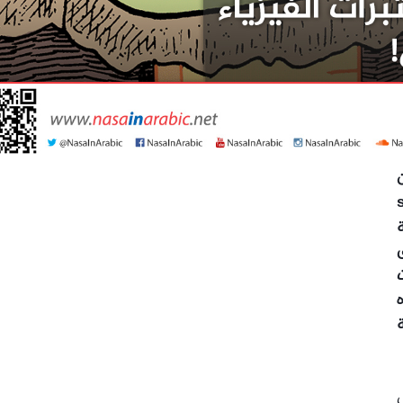
sub
ة