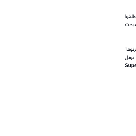
طلقوا
صبحت
وفا"
ائزة نوبل
Supe