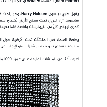
(
dark matter
) المسماة
WIMPs
أو "الجسيمات ال
يقول هاري نيلسون
Harry Nelsom
، وهو باحث 
كدرع، ليبقي كلٌ من النيوترينات وأشعة غاما بعيد
يحافظ العلماء في المنشآت تحت الأرضية حول ال
متنوعة تسعى نحو هدف مشترك وهو الإجابة عن ال
اعرف أكثر عن المنشآت القابعة على عمق 1000 متر أو أكثر تحت سطح الأرض، والتي تغوص بعمق نحو أسرار الكون.