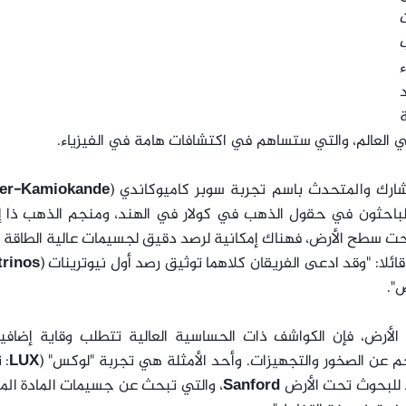
ت
ب
د
ة
 العالم، والتي ستساهم في اكتشافات هامة في الفيزياء.
شارك والمتحدث باسم تجربة سوبر كاميوكاندي (
er-Kamiokande
الباحثون في حقول الذهب في كولار في الهند، ومنجم الذهب ذا 
 تحت سطح الأرض، فهناك إمكانية لرصد دقيق لجسيمات عالية الطاقة 
ائلا: "وقد ادعى الفريقان كلاهما توثيق رصد أول نيوترينات (
rinos)
".
رض، فإن الكواشف ذات الحساسية العالية تتطلب وقاية إضافي
اجم عن الصخور والتجهيزات. وأحد الأمثلة هي تجربة "لوكس" (
LUX
: 
د للبحوث تحت الأرض
Sanford
، والتي تبحث عن جسيمات المادة الم