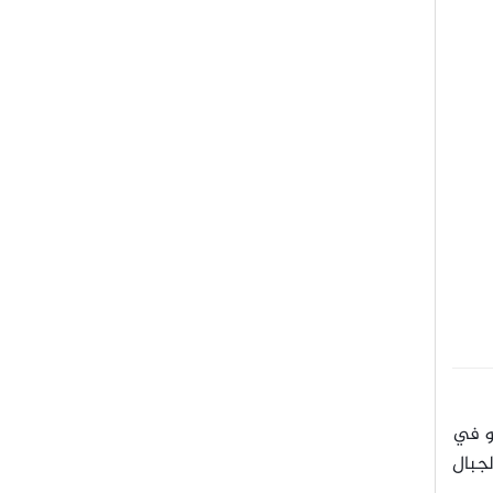
و في
لجبال