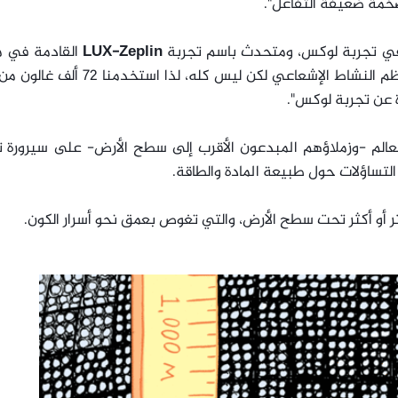
ضخمة ضعيفة التفاعل".
في تجربة لوكس، ومتحدث باسم تجربة
LUX-Zeplin
القادمة في م
سانفورد: "إن النزول تحت سطح الأرض يُقصي معظم النشاط الإشعاعي لكن ليس كله، لذا
ة عن تجربة لوكس".
عالم -وزملاؤهم المبدعون الأقرب إلى سطح الأرض- على سيرورة ت
تساؤلات حول طبيعة المادة والطاقة.