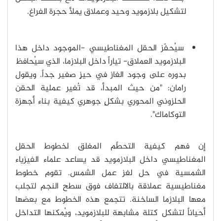
لتشكيل بلازمويد وحيد وعملاق يملأ حجرة الفراغ.
سيُحفّز الحقل المغناطيسي -الموجود داخل هذا
البلازمويد العملاق- تياراً داخل البلازما، الذي سيُحافظ
بدوره على وجود الغاز في حيزٍ صغير جداً. ويقول
رامان: "من حيث المبدأ، قد تُغير عملية الحقن
الحلزوني المحوري بشكلٍ جوهري كيفية بناء أجهزة
التوكاماك".
إن فهم كيفية التحطّم المغلق لخطوط الحقل
المغناطيسي داخل البلازمويد قد يساعد علماء الفيزياء
الشمسية في حل لغز عمل الشمس. تقوم خطوط
مغناطيسية عملاقة بالالتفاف فوق سطح النجم لتجلب
معها البلازما الساخنة. تتجمع هذه الخطوط مع بعضها
أحياناً لتشكل كتلة مشابهة للبلازمويد، ويُمكنها التداخل