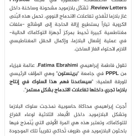
تضمّنَت الاكتشافات، المنشورة في مجلة
Physical
Review Letters
، تَشَكّل بلازمويد مشحونة وساخنة داخل
غاز بلازما لتُغذي تفاعلات الاندماج النووي. تحمل هذه البُنى
الكروية تياراً يستطيع إزالة الحاجة إلى الوشائع -ملفات
مغناطسية كبيرة تُحيط بمركز أجهزة التوكاماك الحالية-
في عملية إشعال البلازما، وإكمال الحقل المغناطيسي
اللازم لاحتواء الغاز الساخن.
تقول فاطمة إبراهيمي
Fatima Ebrahimi
، عالمة فيزياء
من
PPPL
في جامعة "
برينستون
" وهي المؤلف الرئيسي
للورقة العلمية: "
سيساعدنا فهم هذا السلوك في إنتاج
بلازما تجري داخلها تفاعلات الاندماج بشكلٍ مستمر
".
أجرت إبراهيمي محاكاة حاسوبية نمذجت سلوك البلازما
وتشكل البلازمويد داخل الأبعاد الثلاثية لوعاء الفراغ
للتوكاماك، وتعتبر هذه هي المرة الأولى التي يُنَمذِج فيها
باحثون البلازمويد في ظروف تُحاكي تقريباً تلك الموجودة