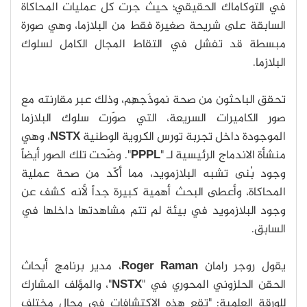
في التوكاماك الحقيقي؛ حيث جرت كل عمليات المحاكاة
السابقة على شريحة صغيرة فقط من البلازما، وهي صورة
مبسطة قد تفشل في التقاط المجال الكامل لسلوك
البلازما.
تحقق الباحثون من صحة نموذَجهِم، وذلك عبر مقارنته مع
صور الكاميرات السريعة، التي صوّرت سلوك البلازما
الموجودة داخل تجربة تورس الكروية الوطنية
NSTX
، وهي
منشأة الاندماج الرئيسية لـ "
PPPL
". وضّحت تلك الصور أيضاً
وجود بُنى تشبه البلازمويد، مما أكّد من صحة عملية
المحاكاة، وأعطى البحث أهمية كبيرة جداً لأنه كشف عن
وجود البلازمويد في بيئة لم تتم مشاهدتها داخلها في
السابق.
يقول روجر رامان
Roger Raman
، مدير برنامج أبحاث
الحقن الحلزوني المحوري في "
NSTX
"، والمؤلف المشارك
للورقة العلمية: "تقع هذه الاكتشافات في مجال مختلف