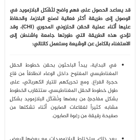
قد يساعد الحصول على فهمٍ واضح لتَشَكل البلازمويد في
الوصول إلى طريقة أكثر فعالية لصنع البلازما، والحفاظ
عليها أثناء عملية الحقن الحلزوني المحوري (CHI)، وقد
تؤدي هذه الطريقة التي طورتها جامعة واشنطن إلى
الاستغناء بالكامل عن الوشيعة وستعمل كالتالي:
في البداية، يبدأ الباحثون بحقن خطوط الحقل
المغناطيسي المفتوح داخل الوعاء انطلاقاً من قاع
حجرة الفراغ. ومع تحريكهم للتيار الكهربائي، على
طول خطوط الحقل المغناطيسي، ستتقارب الخطوط
بشكلٍ مفاجئ من بعضها وتُشَكّل البلازمويد بشكلٍ
مشابه كثيراً لفقاعات الصابون أثناء تشكلها من
صفيحة رقيقة من رغوة الصابون.
بعد ذلك، ستختلط البلازمويدات مع بعضها البعض