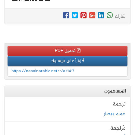
شارك
تحميل PDF
إقرأ على فيسبوك
https://nasainarabic.net/r/a/1417
المساهمون
ترجمة
همام بيطار
مُراجعة