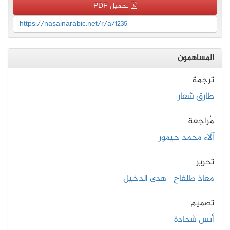
تحميل PDF
https://nasainarabic.net/r/a/1235
المساهمون
ترجمة
طارق شعار
مُراجعة
آلاء محمد حيمور
تحرير
معاذ طلفاح
هدى الدخيل
تصميم
أنس شحادة