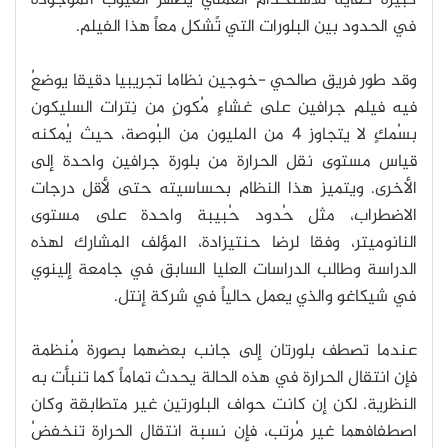
كبيرة كفاية للاستخدام العملي يُظهر العيوب الموجودة
في الحدود بين البلورات التي تًشكل معاً هذا الفيلم.
وقد طور فريق صالحي -خوجين نظاما تجريبيا دقيقا يوضعُ
فيه فيلم جرافين على غشاءٍ مُكونٍ من نِترات السليكون
بسُمكٍ لا يتجاوز 4 من المليون من البُوصة، حيث يُمكنه
قياس مستوى نقل الحرارة من بلورة جرافين واحدة إلى
الأخرى. ويتميز هذا النظام بحساسيته حتى لأقل درجات
الاضطراب، مثل حُدود حُبيبة واحدة على مستوى
النانوميتر، وفقا لرضا حنتيزادة، المؤلف المشارك لهذه
الدراسة وطالب الدراسات العليا السابق في جامعة إلينوي
في شيكاغو والذي يعمل حالياً في شركة إنتل.
عندما تصطف بلورتان إلى جانب بعضهما بصورة مُنظمة
فإن انتقال الحرارة في هذه الحالة يحدث تماماً كما تنبأت به
النظرية. لكن إن كانت حواف البلورتين غير متطابقة وكان
اصطفافهما غير مُرتب، فإن نسبة انتقال الحرارة تنخفضُ