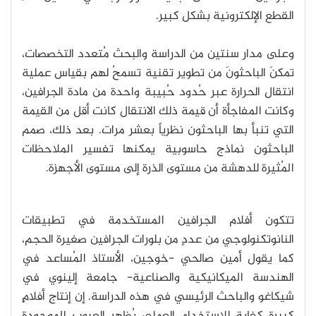
القطع الإلكترونية بشكل كبير.
وعلى مدار سنتين من الدراسة والبحث مُتعدد التخصصات،
تمكنَ الباحثونَ من تطوير تقنية تسمحُ لهم بقياس عملية
انتقال الحرارة عبر حُدود حُبيبة واحدة من مادة الجرافين،
وكانت المفاجأة أن قيمة ذلك الانتقال كانت أقل من القيمة
التي تنبأ بها الباحثون نظرياً بعشر مرات. بعد ذلك، صمم
الباحثون نماذج حاسوبية يمكنها تفسير الملاحظات
المُثيرة للدهشة من مستوى الذرة إلى مستوى الأجهزة.
تتكون أفلام الجرافين المستخدمة في تطبيقات
النانوتكنولوجي من عددٍ من بلورات الجرافين صغيرة الحجم،
كما يقول أمين صالحي -خوجين، الأستاذ المُساعد في
الهندسة الميكانيكية والصناعية- جامعة إلينوي في
شيكاغو والباحث الرئيسي في هذه الدراسة. إن إنتاج أفلامٍ