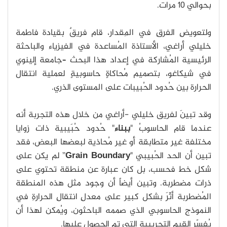
بحوالي 10 مرات.
ولتعويضِ الفرقِ في المِقدار، قام فريقٌ بقيادة فاطمة
خليلي أراغي، الأستاذة المُساعدة في الفيزياء والباحثة
الرئيسية المُشاركة في إعداد هذا البحث –جامعة إلينوي
في شيكاغو، بتصميم مُحاكاةٍ حاسوبيةٍ لعملية انتقال
الحرارة بين حُدود الحُبيبات على المستوى الذري.
وقد تبينَ لفريق خليلي -أراغي من خلال هذه التجربة أنه
عندما قام الحاسوبُ "
ببناء
" حُدود حُبَيبية ذات زوايا
مختلفة غير متطابقة أو غير مُحاذية لبعضها البعض، فقد
تبين أن الحد الحُبيبي "
Grain Boundary
” لم يكن على
شكل خط فحسب، بل كان عبارة عن منطقة تحتوي على
ذرات مضطربة. وتبين أيضاً أن وجود مثل هذه المنطقة
المُضطربة أثّرَ بشكل كبير على معدلِ انتقالِ الحرارةِ في
النموذج الحاسوبي الذي صممه الباحثون، ويُمكن لهذا أن
يُفسّر القيم التجريبية التي تم الحصول عليها.