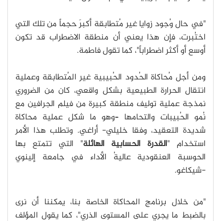
"في حال وُجود زوايا غير مُتطابقة أكبرَ حجماً من تلك التي
اختُبرت، فإن هذا يعني أن منطقة الاضطراب قد تكون
أوسع أو أكثر اضطراباً"، كما تقول فاطمة.
ومن أجل مُحاكاة الحُدود الحُبيبية غير المُتطابقة وعملية
انتقال الحرارة الطبيعية بشكل واقعي، كان من الضروري
نمذجة عملية توليف منطقة كبيرة من فيلم الجرافين مع
نُمو الحُبيبات والتحامها –وهو ما شكل عملية محاكاة
شديدة التعقيد، وفقا خليلي- أراغي. وتطلب هذا الأمر
استخدام "
القدرة الحسابية الهائلة
" التي تتمتع بها
الحوسبة العنقودية عاليةُ الأداء في جامعة إلينوي
-شيكاغو.
"من خلال برنامج المحاكاة الخاصة بنا، يمكننا أن نرى
بالضبط ما يجري على المستوى الذري"، كما يقول المؤلف