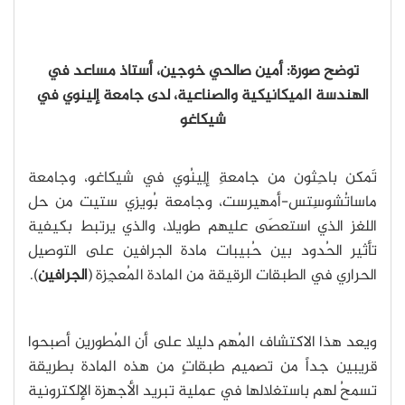
توضح صورة: أمين صالحي خوجين، أستاذ مساعد في
الهندسة الميكانيكية والصناعية، لدى جامعة إلينوي في
شيكاغو
تَمكن باحِثون من جامعةِ إلِينُوي في شيكاغو، وجامعة
ماساتُشوسِتس-أمهيرست، وجامعة بُويزي ستيت من حل
اللغز الذي استعصَى عليهم طويلا، والذي يرتبط بكيفية
تأثير الحُدود بين حُبيبات مادة الجرافين على التوصيل
الحراري في الطبقات الرقيقة من المادة المُعجِزة (
الجرافين
).
ويعد هذا الاكتشاف المُهم دليلا على أن المُطورين أصبحوا
قريبين جداً من تصميم طبقاتٍ من هذه المادة بطريقة
تسمحُ لهم باستغلالها في عملية تبريد الأجهزة الإلكترونية