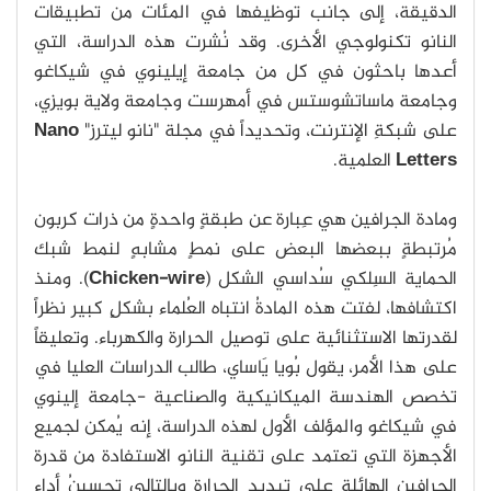
الدقيقة، إلى جانب توظيفها في المئات من تطبيقات
النانو تكنولوجي الأخرى. وقد نُشرت هذه الدراسة، التي
أعدها باحثون في كل من جامعة إيلينوي في شيكاغو
وجامعة ماساتشوستس في أمهرست وجامعة ولاية بويزي،
على شبكةِ الإنترنت، وتحديداً في مجلة "نانو ليترز"
Nano
Letters
العلمية.
ومادة الجرافين هي عِبارة عن طبقةٍ واحدةٍ من ذرات كربون
مُرتبطةٍ ببعضها البعض على نمطٍ مشابهٍ لنمط شبك
الحماية السِلكي سُداسي الشكل (
Chicken-wire
). ومنذ
اكتشافها، لفتت هذه المادةُ انتباه العُلماء بشكلٍ كبير نظراً
لقدرتها الاستثنائية على توصيل الحرارة والكهرباء. وتعليقاً
على هذا الأمر، يقول بُويا يَاساي، طالب الدراسات العليا في
تخصص الهندسة الميكانيكية والصناعية -جامعة إلينوي
في شيكاغو والمؤلف الأول لهذه الدراسة، إنه يُمكن لجميع
الأجهزة التي تعتمد على تقنية النانو الاستفادة من قدرة
الجرافين الهائلة على تبديد الحرارة وبالتالي تحسينُ أداء