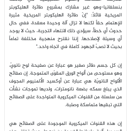
بنسلفانيا-وهو غير مشارك بمشروع طائرة الهليكوبتر
المريخية قائلاً: "إنّ طائرة الهليكوبتر المريخية مثيرة
للإهتمام حقاً لكنها لا تزال آلة وحيدة معقدة، ففي حال
حدوث أي خطأ، سيؤدي ذلك لانتهاء التجربة، حيث لا يوجد
أي وسيلة لإصلاحها. إننا نقترح منهجية مختلفة تماماً
بحيث لا تصبّ الجهود كاملة في اتجاه واحد
."
إن كل جسم طائر صغير هو عبارة عن صفيحة لوح نانويّ،
وهو مستوحى من ألواح الورق المقوّى المتموجة. إن صفائح
الألواح النانويّة هي عبارة عن أوكسيد الألمنيوم المجوف
الذي يبلغ سمكه بضعة نانومترات، ولديها تموجات نشأت
من سلسلة من القنوات الميكروية المتواجدة على الصفائح
التي تبقيها متماسكة وصلبة
.
إن هذه القنوات الميكروية الموجودة على الصفائح هي