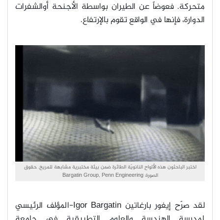
متحركة. فعوضاً عن الطيران بواسطة الأجنحة أوالشفرات
الدوارة، فإنها في الواقع تقوم بالإرتفاع
.
اختبر الباحثون هذه الألواح النانويّة الطائرة ضمن بيئة مختبرية مشابهة للمريخ. حقوق
الصورة: Bargatin Group, Penn Engineering
لقد صرّح إيغور بارغاتين
Igor Bargatin-
المؤلف الرئيسي
لمدرسة الهندسة والعلوم التطبيقية في جامعة