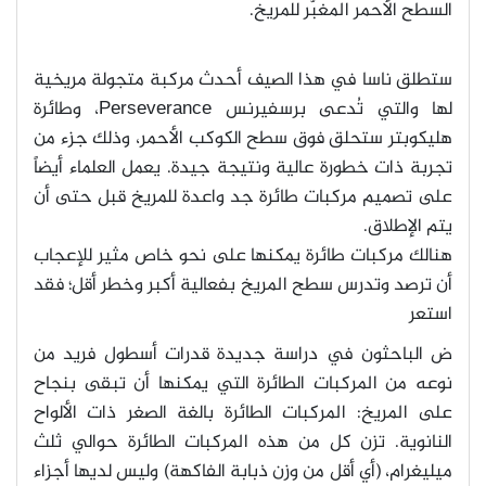
السطح الأحمر المغبّر للمريخ
.
ستطلق ناسا في هذا الصيف أحدث مركبة متجولة مريخية
لها والتي تُدعى برسفيرنس
Perseverance
، وطائرة
هليكوبتر ستحلق فوق سطح الكوكب الأحمر، وذلك جزء من
تجربة ذات خطورة عالية ونتيجة جيدة. يعمل العلماء أيضاً
على تصميم مركبات طائرة جد واعدة للمريخ قبل حتى أن
يتم الإطلاق
.
هنالك مركبات طائرة يمكنها على نحو خاص مثير للإعجاب
أن ترصد وتدرس سطح المريخ بفعالية أكبر وخطر أقل؛ فقد
استعر
ض الباحثون في دراسة جديدة قدرات أسطول فريد من
نوعه من المركبات الطائرة التي يمكنها أن تبقى بنجاح
على المريخ: المركبات الطائرة بالغة الصغر ذات الألواح
النانوية. تزن كل من هذه المركبات الطائرة حوالي ثلث
ميليغرام، (أي أقل من وزن ذبابة الفاكهة) وليس لديها أجزاء