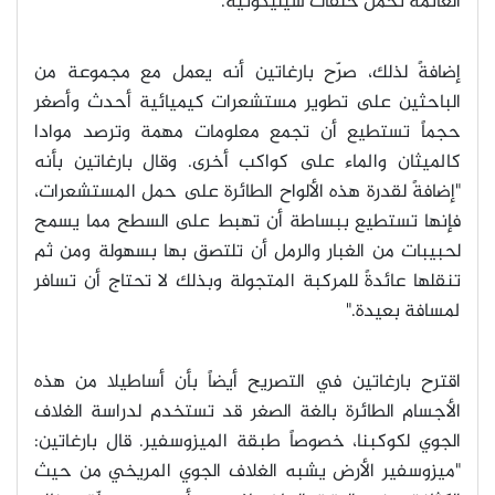
العائمة تحمل حلقات سيليكونية
.
إضافةً لذلك، صرّح بارغاتين أنه يعمل مع مجموعة من
الباحثين على تطوير مستشعرات كيميائية أحدث وأصغر
حجماً تستطيع أن تجمع معلومات مهمة وترصد موادا
كالميثان والماء على كواكب أخرى. وقال بارغاتين بأنه
"إضافةً لقدرة هذه الألواح الطائرة على حمل المستشعرات،
فإنها تستطيع ببساطة أن تهبط على السطح مما يسمح
لحبيبات من الغبار والرمل أن تلتصق بها بسهولة ومن ثم
تنقلها عائدةً للمركبة المتجولة وبذلك لا تحتاج أن تسافر
لمسافة بعيدة
."
اقترح بارغاتين في التصريح أيضاً بأن أساطيلا من هذه
الأجسام الطائرة بالغة الصغر قد تستخدم لدراسة الغلاف
الجوي لكوكبنا، خصوصاً طبقة الميزوسفير. قال بارغاتين:
"ميزوسفير الأرض يشبه الغلاف الجوي المريخي من حيث