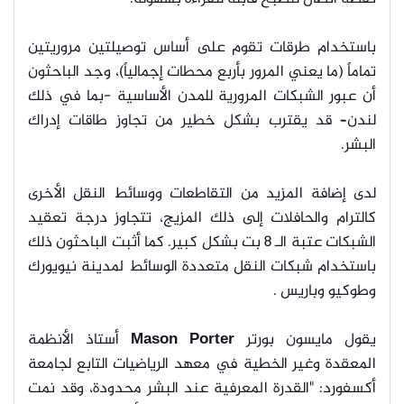
باستخدام طرقات تقوم على أساس توصيلتين مروريتين
تماماً (ما يعني المرور بأربع محطات إجمالياً)، وجد الباحثون
أن عبور الشبكات المرورية للمدن الأساسية -بما في ذلك
لندن– قد يقترب بشكل خطير من تجاوز طاقات إدراك
البشر.
لدى إضافة المزيد من التقاطعات ووسائط النقل الأخرى
كالترام والحافلات إلى ذلك المزيج، تتجاوز درجة تعقيد
الشبكات عتبة الـ 8 بت بشكل كبير. كما أثبت الباحثون ذلك
باستخدام شبكات النقل متعددة الوسائط لمدينة نيويورك
وطوكيو وباريس .
يقول مايسون بورتر
Mason Porter
أستاذ الأنظمة
المعقدة وغير الخطية في معهد الرياضيات التابع لجامعة
أكسفورد: "القدرة المعرفية عند البشر محدودة، وقد نمت