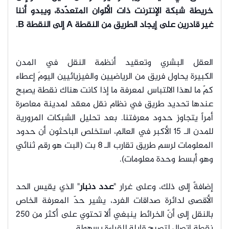
خريطة شبكة الإنترنت ذات الألوان المتعدّدة، ويبدو أننا
غير قادرين على إيجاد الطريق من النقطة A إلى النقطة B.
العقل البشري وتعقيد أنظمة النقل في المدن
الكبيرة يحاول فريق من الرياضيين والفيزيائيين اليومَ إعطاء
كمّ ما لهذا الالتباس لمعرفة ما إذا كانت هناك نقطة يصبح
عندها تحديد طريق في نظام نقل معقد لمدينة معاصرة
أمراً يتجاوز حدود معرفتنا. بعد تحليل الشبكات المرورية
للمدن الـ 15 الأكبر في العالم، استخلص الباحثون أن حدود
المعلومات لرسم طريق تقارب الـ 8 بت (البت هو رقم ثنائي
وهو أبسط وحدة معلومات).
إضافةً إلى ذلك، وعلى غرار "
عدد دنبار
" الذي يقيس الحد
الأقصى لدائرة صداقات الفرد، يشير حدّ المعرفة الخاص
بالنقل إلى أنّ الخرائط ينبغي ألا تحتوي على أكثر من 250
نقطة اتصال لتصبح قابلة للقراءة بسهولة.