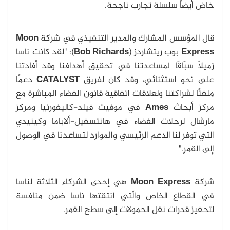
خاض أيضاً سلسلة تجارب ناجحة.
قال المؤسس المشارك والمدير التنفيذي في شركة
Moon
Express
بوب ريتشاردز (
Bob Richards
): "لقد كانت ناسا
زميلًا سبّاقًا لمساعدتنا في تحقيق أهدافنا وقد أفادتنا
على نحو استثنائي، وقد كان لفريق
CATALYST
دعمًا
ملفتًا لشراكتنا ولعلاقات اتفاقية قانون الفضاء المباشرة مع
مركز أبحاث
Ames
في موفيت فيلد-كاليفورنيا ومركز
مارشال لرحلات الفضاء في هانتسفيل-ألاباما وكينيدي
التي توفر لنا الدعم الرئيسي والموارد لتساعدنا في الوصول
إلى القمر."
شركة
Moon Express
هي إحدى الشركاء الثلاثة لناسا
في القطاع الخاص والّتي انتقتها ناسا ضمن منافسة
لتحفيز قدرات نقل الحمولات إلى سطح القمر.