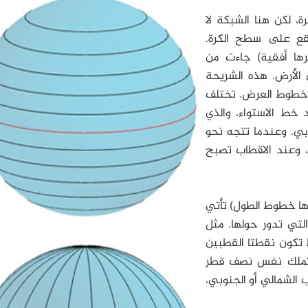
، لكن هنا الشبكة لا
ع على سطح الكرة.
رها أفقية) جاءت من
الأرض. هذه الشريحة
 خطوط العرض. تختلف
 خط الاستواء، والذي
ي. وعندما تتجه نحو
، وعند الاقطاب تصبح
رها خطوط الطول) تأتي
لتي تدور حولها. مثل
تكون نقطتا القطبين
 وتملك نفس نصف قطر
 الشمالي أو الجنوبي،