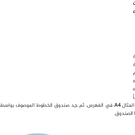
ه
ه
ً
لمثال
A4
في الفهرس، ثم جِد صندوق الخطوط الموصوف بواسطة
 الصندوق.