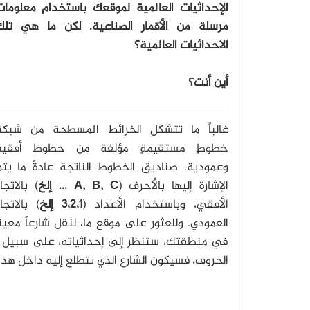
الإحداثيات العالمية لموقعك باستخدام معلومات
مرسلة من الأقمار الصناعية. لكن ما هي تلك
الاحداثيات العالمية؟
أين أنت؟
غالباً ما تتشكل الخرائط المسطحة من شبكة
خطوطٍ مستقيمةٍ مؤلفة من خطوط أفقية
وعمودية. صناديق الخطوط الناتجة عادةً ما يتم
الإشارة إليها بالأحرف (
A, B, C ... إلخ
) بالاتجا
الأفقي، وباستخدام الأعداد (
3،2،1 إلخ
) بالاتجا
العمودي. وللعثور على موقع ما، لنقل شارعاً معينا
في منطقتك، ستنظر إلى إحداثياته، على سبيل ا
الحروف، فسيكون الشارع الذي تتطلع إليه داخل هذا