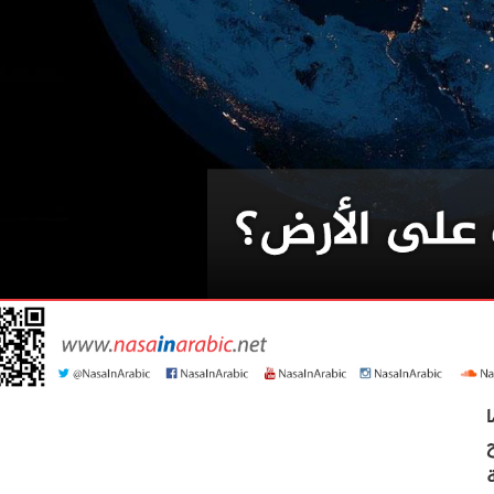
ا
ح
ة