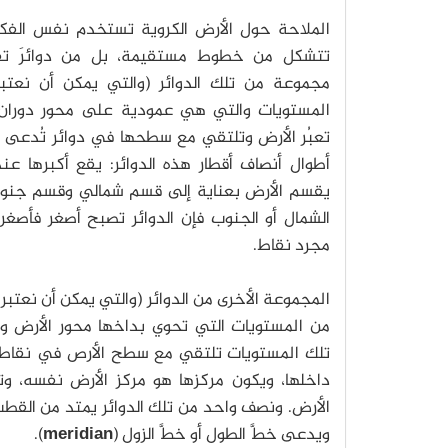
الملاحة حول الأرض الكروية تستخدم نفس الفكرة
تتشكل من خطوط مستقيمة، بل من دوائرَ تق
مجموعة من تلك الدوائر (والتي يمكن أن نعتب
المستويات والتي هي عمودية على محور دوران 
تعبُر الأرض وتلتقي مع سطحها في دوائر تُدعى
أطوال أنصاف أقطار هذه الدوائر: يقع أكبرها عند
يقسم الأرض بعناية إلى قسم شمالي وقسم جنوب
الشمال أو الجنوب فإن الدوائر تصبح أصغر فأصغر
مجرد نقاط.
المجموعة الأخرى من الدوائر (والتي يمكن أن نعتب
من المستويات التي تحوي بداخها محور الأرض وا
تلك المستويات تلتقي مع سطح الأرص في نقاط 
داخلها، ويكون مركزها هو مركز الأرض نفسه،
الأرض. ونصف واحد من تلك الدوائر يمتد من القطب
ويدعى خطَّ الطول أو خطَّ الزول (
meridian
).