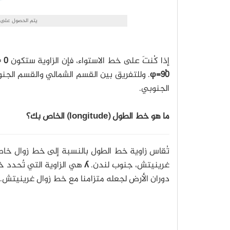
يتم الحصول على خط العرض للنقطة 
إذا كُنتَ على خط الاستواء، فإن الزاوية ستكون
 0
φ=90ْ
. وللتفريق بين القسم الشمالي والقسم الجن
الجنوبي.
ما هو خط الطول (longitude) الخاص بك؟
تُقاس زاوية خط الطول بالنسبة إلى خط زوال خاص 
غرينيتش، جنوب لندن.
ʎ
هي الزاوية التي تٌحدد خ
دوران الأرض لجعله متزامنا مع خط زوال غرينيتش.