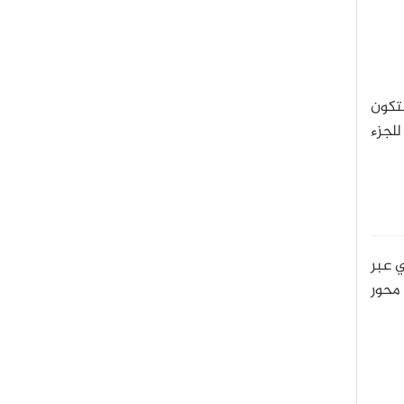
تكون
للجزء
ي عبر
 محور